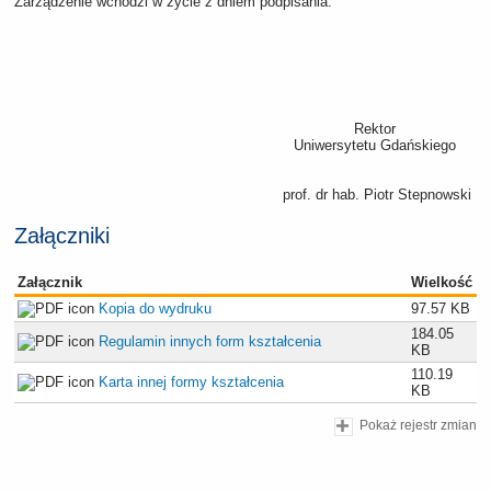
Zarządzenie wchodzi w życie z dniem podpisania.
Rektor
Uniwersytetu Gdańskiego
prof. dr hab. Piotr Stepnowski
Załączniki
Załącznik
Wielkość
Kopia do wydruku
97.57 KB
184.05
Regulamin innych form kształcenia
KB
110.19
Karta innej formy kształcenia
KB
Pokaż rejestr zmian