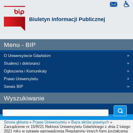
Biuletyn Informacji Publicznej
Menu - BIP
»
O Uniwersytecie Gdańskim
»
Studenci i doktoranci
»
Ogłoszenia i Komunikaty
»
Prawo Uniwersytetu
»
Serwis BIP
Wyszukiwanie
Strona główna
»
Prawo Uniwersytetu
»
Baza aktów prawnych
»
Zarządzenie nr 15/R/21 Rektora Uniwersytetu Gdańskiego z dnia 2 lutego
2021 roku w sprawie wprowadzenia Regulaminu innych form kształcenia