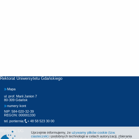
Rektorat Uniwersytetu Gdańskiego
Mapa
ul. prof. Marii Janion 7
80-309 Gdańsk
numery kont
NIP: 584-020-32-39
REGON: 000001330
tel. portiernia:
+ 48 58 523 30 00
Wydziały UG
Uprzejmie informujemy, że
używamy plików cookie (tzw.
ciasteczek)
i podobnych technologii w celach autoryzacji, zbierania
Wydział Biologii