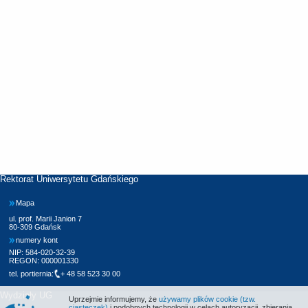
Rektorat Uniwersytetu Gdańskiego
Mapa
ul. prof. Marii Janion 7
80-309 Gdańsk
numery kont
NIP: 584-020-32-39
REGON: 000001330
tel. portiernia:
+ 48 58 523 30 00
Wydziały UG
Uprzejmie informujemy, że
używamy plików cookie (tzw.
ciasteczek)
i podobnych technologii w celach autoryzacji, zbierania