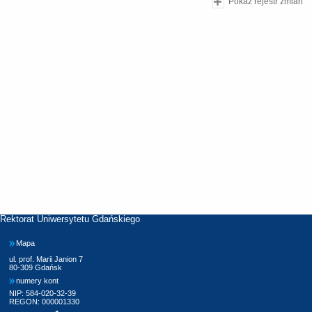
Pokaż rejestr zmian
Rektorat Uniwersytetu Gdańskiego
Mapa
ul. prof. Marii Janion 7
80-309 Gdańsk
numery kont
NIP: 584-020-32-39
REGON: 000001330