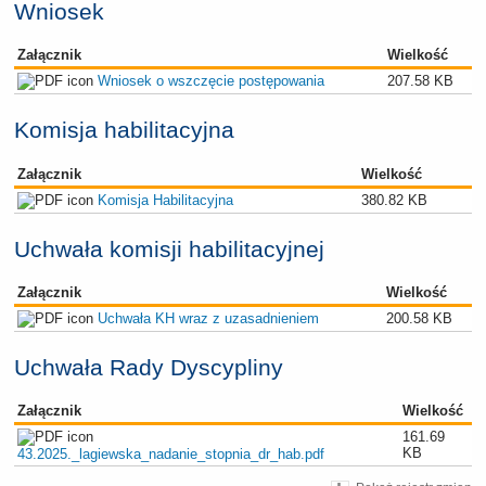
Wniosek
Załącznik
Wielkość
Wniosek o wszczęcie postępowania
207.58 KB
Komisja habilitacyjna
Załącznik
Wielkość
Komisja Habilitacyjna
380.82 KB
Uchwała komisji habilitacyjnej
Załącznik
Wielkość
Uchwała KH wraz z uzasadnieniem
200.58 KB
Uchwała Rady Dyscypliny
Załącznik
Wielkość
161.69
KB
43.2025._lagiewska_nadanie_stopnia_dr_hab.pdf