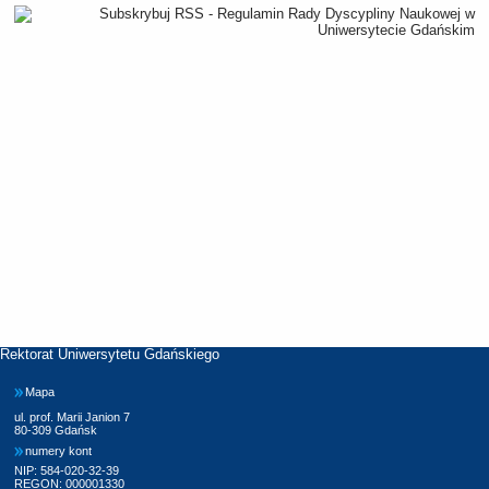
Rektorat Uniwersytetu Gdańskiego
Mapa
ul. prof. Marii Janion 7
80-309 Gdańsk
numery kont
NIP: 584-020-32-39
REGON: 000001330