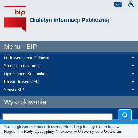
Biuletyn Informacji Publicznej
Menu - BIP
»
O Uniwersytecie Gdańskim
»
Studenci i doktoranci
»
Ogłoszenia i Komunikaty
»
Prawo Uniwersytetu
»
Serwis BIP
Wyszukiwanie
Strona główna
»
Prawo Uniwersytetu
»
Regulaminy i instrukcje
»
Regulamin Rady Dyscypliny Naukowej w Uniwersytecie Gdańskim