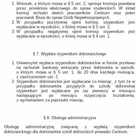
Wniosek, o którym mowa w § 5 ust. 2, opiniuje komisja powołana
przez prorektora właściwego do spraw studenckich. W skład
komisji wchodzi dwóch pracowników Centrum oraz jeden
pracownik Biura do spraw Osób Niepełnosprawnych.
W przypadku pozytywnej opinii komisji, stypendium jest
wypłacane w wysokości, o której mowa w § 2 ust. 2.
W przypadku negatywnej opinii komisji stypendium jest
wypłacane w wysokości, o której mowa w § 4 ust. 1.
§ 7. Wypłata stypendium doktoranckiego
Uniwersytet wypłaca stypendium doktoranckie w formie przelewu
na rachunek bankowy wskazany przez doktoranta w sposób,
o którym mowa w § 5 ust. 1, do 20 dnia każdego miesiąca,
z zastrzeżeniem ust. 2.
Stypendium doktoranckie jest wypłacane co miesiąc, z tym że w
przypadku doktorantów przyjętych do szkoły doktorskiej
stypendium jest wypłacane po raz pierwszy w miesiącu
następującym po miesiącu rozpoczęcia kształcenia,
z wyrównaniem za poprzedni miesiąc.
§ 8. Obsługa administracyjna
Obsługę administracyjną związaną z wypłatą stypendium
doktoranckiego dla doktorantów szkół doktorskich prowadzi Centrum.