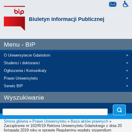
Biuletyn Informacji Publicznej
Menu - BIP
»
O Uniwersytecie Gdańskim
»
Studenci i doktoranci
»
Ogłoszenia i Komunikaty
»
Prawo Uniwersytetu
»
Serwis BIP
Wyszukiwanie
Strona główna
»
Prawo Uniwersytetu
»
Baza aktów prawnych
»
Zarządzenie nr 102/R/19 Rektora Uniwersytetu Gdańskiego z dnia 20
listopada 2019 roku w sprawie Regulaminu wypłaty stypendium