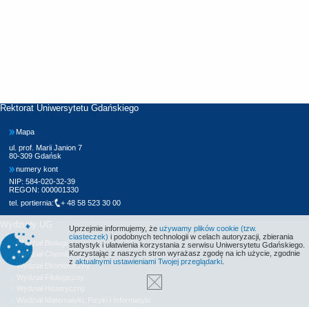
Rektorat Uniwersytetu Gdańskiego
Mapa
ul. prof. Marii Janion 7
80-309 Gdańsk
numery kont
NIP: 584-020-32-39
REGON: 000001330
tel. portiernia:
+ 48 58 523 30 00
Wydziały UG
Uprzejmie informujemy, że
używamy plików cookie (tzw.
ciasteczek)
i podobnych technologii w celach autoryzacji, zbierania
Wydział Biologii
statystyk i ułatwienia korzystania z serwisu Uniwersytetu Gdańskiego.
Korzystając z naszych stron wyrażasz zgodę na ich użycie, zgodnie
Wydział Chemii
z
aktualnymi ustawieniami Twojej przeglądarki
.
Wydział Ekonomiczny
Wydział Filologiczny
Wydział Historyczny
Wydział Matematyki, Fizyki i Informatyki