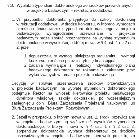
§ 10. Wypłata stypendium doktoranckiego ze środków przewidzianych
w projekcie badawczym – rekrutacja dodatkowa
W przypadku doktoranta przyjętego do szkoły doktorskiej
w rekrutacji dodatkowej, w drodze konkursu, w którego wymogach
określono finansowanie stypendium doktoranckiego z projektu
badawczego, wynagrodzenie przewidziane w projekcie
badawczym może zostać przeznaczone na wypłatę stypendium
doktoranckiego w wysokości, o której mowa w § 4 ust. 1 i § 2 ust.
2, jeżeli:
dopuszczają to wymogi niniejszego regulaminu i wymogi
konkursu określone przez instytucję finansującą;
zadania wynikające z realizacji indywidualnego planu
badawczego doktoranta są tożsame z zakresem prac
wykonywanych w ramach projektu badawczego.
Decyzję w sprawie przeznaczenia środków przewidzianych
w projekcie badawczym na wypłatę stypendium doktoranckiego
podejmuje Rektor na wniosek kierownika projektu badawczego
i dyrektora właściwej szkoły doktorskiej, po wcześniejszym
zasięgnięciu opinii Biura Zarządzania Projektami Naukowymi lub
Biura Zarządzania Projektami Rozwojowymi.
Jeżeli w przypadku, o którym mowa w ust. 1, środki przewidziane
w projekcie badawczym są wyższe niż wysokość stypendium
doktoranckiego, o którym mowa w § 4 ust. 1 i § 2 ust. 2,
stypendium doktoranckie wypłaca doktorantowi ze środków
przewidzianych w projekcie badawczym kierownik projektu, za