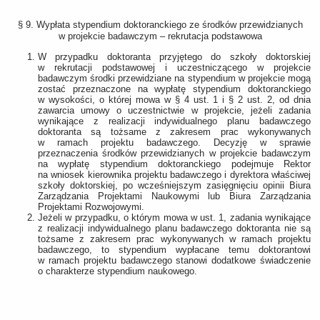
§ 9. Wypłata stypendium doktoranckiego ze środków przewidzianych
w projekcie badawczym – rekrutacja podstawowa
W przypadku doktoranta przyjętego do szkoły doktorskiej
w rekrutacji podstawowej i uczestniczącego w projekcie
badawczym środki przewidziane na stypendium w projekcie mogą
zostać przeznaczone na wypłatę stypendium doktoranckiego
w wysokości, o której mowa w § 4 ust. 1 i § 2 ust. 2, od dnia
zawarcia umowy o uczestnictwie w projekcie, jeżeli zadania
wynikające z realizacji indywidualnego planu badawczego
doktoranta są tożsame z zakresem prac wykonywanych
w ramach projektu badawczego. Decyzję w sprawie
przeznaczenia środków przewidzianych w projekcie badawczym
na wypłatę stypendium doktoranckiego podejmuje Rektor
na wniosek kierownika projektu badawczego i dyrektora właściwej
szkoły doktorskiej, po wcześniejszym zasięgnięciu opinii Biura
Zarządzania Projektami Naukowymi lub Biura Zarządzania
Projektami Rozwojowymi.
Jeżeli w przypadku, o którym mowa w ust. 1, zadania wynikające
z realizacji indywidualnego planu badawczego doktoranta nie są
tożsame z zakresem prac wykonywanych w ramach projektu
badawczego, to stypendium wypłacane temu doktorantowi
w ramach projektu badawczego stanowi dodatkowe świadczenie
o charakterze stypendium naukowego.