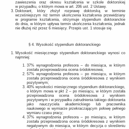
zawieszenia oraz okresu kształcenia w szkole doktorskiej
w przypadku, o którym mowa w art. 206 ust. 2 Ustawy.
Doktorant, który złożył rozprawę doktorską w terminie
wcześniejszym niż termin ukończenia kształcenia przewidziany
w programie kształcenia, otrzymuje stypendium doktoranckie
do dnia, w którym upływa termin ukończenia kształcenia, jednak
nie dłużej niż przez 6 miesięcy. Przepis ust. 1 stosuje się.
§ 4. Wysokość stypendium doktoranckiego
Wysokość miesięcznego stypendium doktoranckiego wynosi co
najmniej:
37% wynagrodzenia profesora – do miesiąca, w którym
została przeprowadzona ocena śródokresowa;
57% wynagrodzenia profesora – po miesiącu, w którym
została przeprowadzona ocena śródokresowa z wynikiem
pozytywnym;
40% wysokości miesięcznego stypendium doktoranckiego,
o którym mowa w pkt 2 – po miesiącu, w którym została
przeprowadzona ocena śródokresowa z wynikiem
pozytywnym i w przypadku zatrudnienia takiego doktoranta
jako nauczyciela akademickiego lub pracownika
naukowego w wymiarze przekraczającym połowę pełnego
wymiaru czasu pracy;
37% wynagrodzenia profesora – po miesiącu, w którym
została przeprowadzona ocena śródokresowa z wynikiem
negatywnym do miesiąca, w którym decyzja o skreśleniu