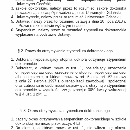
Uniwersytet Gdański;
szkole doktorskiej, należy przez to rozumieć szkołę doktorską
prowadzoną albo współprowadzoną przez Uniwersytet Gdański;
Uniwersytecie, należy przez to rozumieć Uniwersytet Gdański;
Ustawie, należy przez to rozumieć ustawę z dnia 20 lipca 2018 r.
‒ Prawo o szkolnictwie wyższym i nauce;
Stypendium, należy przez to rozumieć stypendium doktoranckie
wypłacane na podstawie Ustawy.
§ 2. Prawo do otrzymywania stypendium doktoranckiego
Doktorant nieposiadający stopnia doktora otrzymuje stypendium
doktoranckie.
Doktorant, o którym mowa w ust. 1, posiadający orzeczenie
o niepełnosprawności, orzeczenie o stopniu niepełnosprawności
albo orzeczenie, o którym mowa w art. 5 oraz art. 62 ustawy
z dnia 27 sierpnia 1997 r. o rehabilitacji zawodowej i społecznej
oraz zatrudnianiu osób niepełnosprawnych, otrzymuje stypendium
doktoranckie w wysokości zwiększonej o 30% kwoty wskazanej
w § 4 ust. 1 pkt. 1.
§ 3. Okres otrzymywania stypendium doktoranckiego
Łączny okres otrzymywania stypendium doktoranckiego w szkole
doktorskiej nie może przekroczyć 4 lat.
Do okresu, o którym mowa w ust. 1, nie wlicza się okresu