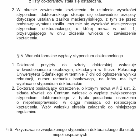
z listy doktorantów stała się ostateczna.
W okresie zawieszenia kształcenia do ustalenia wysokości
stypendium doktoranckiego stosuje się odpowiednio przepisy
dotyczące ustalania zasiłku macierzyńskiego, z tym że przez
podstawę wymiaru zasiłku rozumie się wysokość miesięcznego
stypendium doktoranckiego, o której mowa w ust. 1,
przysługującego w dniu złożenia wniosku o zawieszenie
kształcenia.
§ 5. Warunki formalne wypłaty stypendium doktoranckiego
Doktorant przyjęty do szkoły doktorskiej wskazuje
w kwestionariuszu osobowym, składanym w Biurze Rekrutacji
Uniwersytetu Gdańskiego w terminie 7 dni od ogłoszenia wyniku
rekrutacji, numer rachunku bankowego, na który ma być
wypłacane stypendium doktoranckie.
Doktorant posiadający orzeczenie, o którym mowa w § 2 ust. 2,
składa również do Centrum wniosek o wypłatę zwiększonego
stypendium doktoranckiego z tytułu posiadania orzeczenia
o niepełnosprawności w ciągu miesiąca od rozpoczęcia
kształcenia. Wzór wniosku określa załącznik do niniejszego
regulaminu.
§ 6. Przyznawanie zwiększonego stypendium doktoranckiego dla osób
niepełnosprawnych