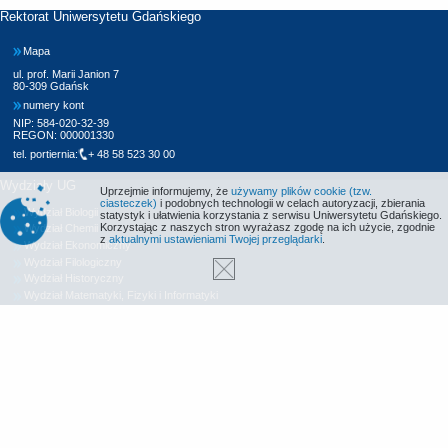
Rektorat Uniwersytetu Gdańskiego
Mapa
ul. prof. Marii Janion 7
80-309 Gdańsk
numery kont
NIP: 584-020-32-39
REGON: 000001330
tel. portiernia:
+ 48 58 523 30 00
Wydziały UG
Uprzejmie informujemy, że
używamy plików cookie (tzw.
ciasteczek)
i podobnych technologii w celach autoryzacji, zbierania
Wydział Biologii
statystyk i ułatwienia korzystania z serwisu Uniwersytetu Gdańskiego.
Korzystając z naszych stron wyrażasz zgodę na ich użycie, zgodnie
Wydział Chemii
z
aktualnymi ustawieniami Twojej przeglądarki
.
Wydział Ekonomiczny
Wydział Filologiczny
Wydział Historyczny
Wydział Matematyki, Fizyki i Informatyki
Wydział Nauk Społecznych
Wydział Oceanografii i Geografii
Wydział Prawa i Administracji
Wydział Zarządzania
Międzyuczelniany Wydział Biotechnologii
Biblioteka UG
Centrum Języków Obcych
Centrum Wychowania Fizycznego i Sportu
Wydawnictwo UG