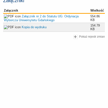
Załączniki
Załącznik
Wielkość
Załącznik nr 2 do Statutu UG: Ordynacja
554.86
KB
Wyborcza Uniwersytetu Gdańskiego
154.79
Kopia do wydruku
KB
Pokaż rejestr zmian