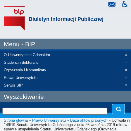
Biuletyn Informacji Publicznej
Menu - BIP
»
O Uniwersytecie Gdańskim
»
Studenci i doktoranci
»
Ogłoszenia i Komunikaty
»
Prawo Uniwersytetu
»
Serwis BIP
Wyszukiwanie
Strona główna
»
Prawo Uniwersytetu
»
Baza aktów prawnych
» Uchwała nr
149/19 Senatu Uniwersytetu Gdańskiego z dnia 26 września 2019 roku w
sprawie uzupełnienia Statutu Uniwersytetu Gdańskiego (Ordynacja