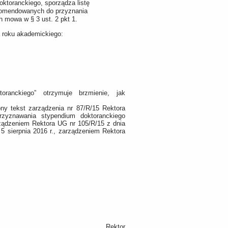
oktoranckiego, sporządza listę
rekomendowanych do przyznania
h mowa w § 3 ust. 2 pkt 1.
a roku akademickiego:
oranckiego” otrzymuje brzmienie, jak
ony tekst zarządzenia nr 87/R/15 Rektora
zyznawania stypendium doktoranckiego
ządzeniem Rektora UG nr 105/R/15 z dnia
5 sierpnia 2016 r., zarządzeniem Rektora
Rektor