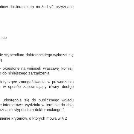
tudiów doktoranckich może być przyznane
 lub
ie stypendium doktoranckiego wykazał się
j.
 określone na wniosek właściwej komisji
k do niniejszego zarządzenia.
 dotyczące zaangażowania w prowadzeniu
ę w sposób zapewniający równy dostęp
o udostępnia się do publicznego wglądu
e internetowej wydziału w terminie do dnia
yznanie stypendium doktoranckiego.”;
łnienie kryteriów, o których mowa w § 2