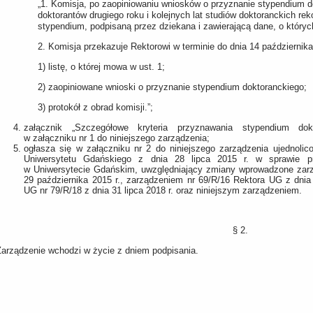
„1. Komisja, po zaopiniowaniu wniosków o przyznanie stypendium d
doktorantów drugiego roku i kolejnych lat studiów doktoranckich 
stypendium, podpisaną przez dziekana i zawierającą dane, o któryc
2. Komisja przekazuje Rektorowi w terminie do dnia 14 październik
1) listę, o której mowa w ust. 1;
2) zaopiniowane wnioski o przyznanie stypendium doktoranckiego;
3) protokół z obrad komisji.”;
załącznik „Szczegółowe kryteria przyznawania stypendium dokt
w załączniku nr 1 do niniejszego zarządzenia;
ogłasza się w załączniku nr 2 do niniejszego zarządzenia ujednolic
Uniwersytetu Gdańskiego z dnia 28 lipca 2015 r. w sprawie pr
w Uniwersytecie Gdańskim, uwzględniający zmiany wprowadzone zar
29 października 2015 r., zarządzeniem nr 69/R/16 Rektora UG z dnia 
UG nr 79/R/18 z dnia 31 lipca 2018 r. oraz niniejszym zarządzeniem.
§ 2.
Zarządzenie wchodzi w życie z dniem podpisania.