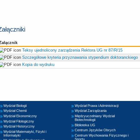
Załączniki
Załącznik
Teksy ujednolicony zarządzenia Rektora UG nr 87/R/15
Szczegółowe kryteria przyznawania stypendium doktoranckiego
Kopia do wydruku
Wydział Biologii
Wydział Prawa i Administracji
Wydział Chemii
Wydział Zarządzania
Wydział Ekonomiczny
Międzyuczelniany Wydział
Biotechnologii
Wydział Filologiczny
Biblioteka UG
Wydział Historyczny
Centrum Języków Obcych
Wydział Matematyki, Fizyki i
Informatyki
Centrum Wychowania Fizycznego i
Sportu