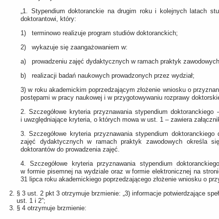
„1. Stypendium doktoranckie na drugim roku i kolejnych latach s
doktorantowi, który:
1) terminowo realizuje program studiów doktoranckich;
2) wykazuje się zaangażowaniem w:
a) prowadzeniu zajęć dydaktycznych w ramach praktyk zawodowych
b) realizacji badań naukowych prowadzonych przez wydział;
3) w roku akademickim poprzedzającym złożenie wniosku o przyznan
postępami w pracy naukowej i w przygotowywaniu rozprawy doktorskie
2. Szczegółowe kryteria przyznawania stypendium doktoranckiego –
i uwzględniające kryteria, o których mowa w ust. 1 – zawiera załączni
3. Szczegółowe kryteria przyznawania stypendium doktoranckiego
zajęć dydaktycznych w ramach praktyk zawodowych określa si
doktorantów do prowadzenia zajęć.
4. Szczegółowe kryteria przyznawania stypendium doktoranckieg
w formie pisemnej na wydziale oraz w formie elektronicznej na stroni
31 lipca roku akademickiego poprzedzającego złożenie wniosku o prz
§ 3 ust. 2 pkt 3 otrzymuje brzmienie: „3) informacje potwierdzające spe
ust. 1 i 2”;
§ 4 otrzymuje brzmienie: