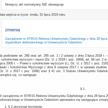
Niniejszy akt normatywny NIE obowiązuje
Data wejścia w życie:
środa, 31 lipca 2019 roku
zmienia
Zarządzenie nr 87/R/15 Rektora Uniwersytetu Gdańskiego z dnia 28 lipc
stypendium doktoranckiego w Uniwersytecie Gdańskim
Na podstawie art. 280 oraz art. 285 ust. 1 i 2 ustawy z dnia 3 lipca 2018 r
 szkolnictwie wyższym i nauce (Dz. U. z 2018 r. poz. 1669), art. 66 ust. 2 w z
ipca 2005 r. – Prawo o szkolnictwie wyższym (t.j. Dz. U. z 2017 r. poz. 218
Nauki i Szkolnictwa Wyższego z dnia 9 sierpnia 2017 r. w sprawie studiów 
(Dz. U. z 2017 r. poz. 1696) oraz § 41 ust. 3 Statutu Uniwersytetu Gdańsk
arządza się, co następuje:
§ 1.
W zarządzeniu nr 87/R/15 Rektora Uniwersytetu Gdańskiego z dnia 28 lipca 
doktoranckiego w Uniwersytecie Gdańskim wprowadza się następujące zmian
§ 2 otrzymuje brzmienie: