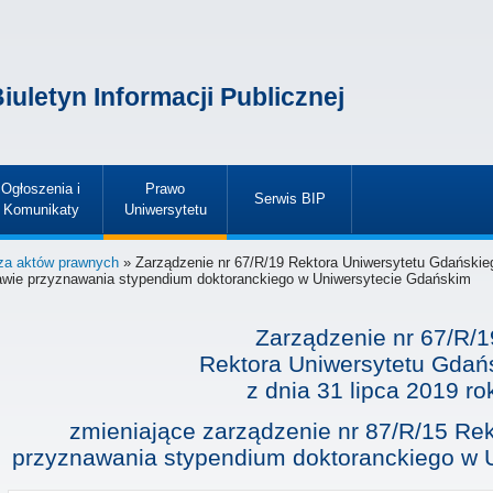
iuletyn Informacji Publicznej
Ogłoszenia i
Prawo
Serwis BIP
Komunikaty
Uniwersytetu
»
»
»
za aktów prawnych
» Zarządzenie nr 67/R/19 Rektora Uniwersytetu Gdańskieg
awie przyznawania stypendium doktoranckiego w Uniwersytecie Gdańskim
Zarządzenie nr 67/R/1
Rektora Uniwersytetu Gdań
z dnia
31 lipca 2019 ro
zmieniające zarządzenie nr 87/R/15 Re
przyznawania stypendium doktoranckiego w 