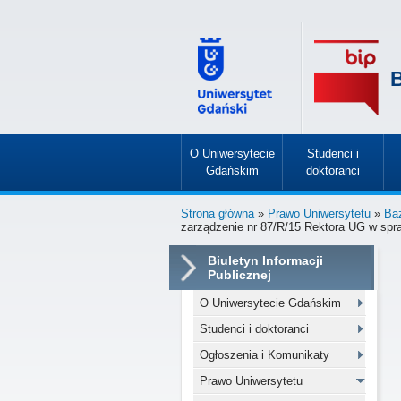
B
O Uniwersytecie
Studenci i
Gdańskim
doktoranci
»
»
Strona główna
»
Prawo Uniwersytetu
»
Ba
zarządzenie nr 87/R/15 Rektora UG w spr
Biuletyn Informacji
Publicznej
O Uniwersytecie Gdańskim
Studenci i doktoranci
Ogłoszenia i Komunikaty
Prawo Uniwersytetu