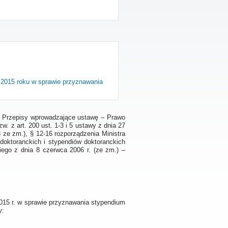
a 2015 roku w sprawie przyznawania
. ‒ Przepisy wprowadzające ustawę ‒ Prawo
w. z art. 200 ust. 1-3 i 5 ustawy z dnia 27
3 ze zm.), § 12-16 rozporządzenia Ministra
doktoranckich i stypendiów doktoranckich
iego z dnia 8 czerwca 2006 r. (ze zm.) ‒
2015 r. w sprawie przyznawania stypendium
y: