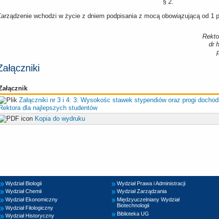
§ 2.
Zarządzenie wchodzi w życie z dniem podpisania z mocą obowiązującą od 1 p
Rekto
dr 
Załączniki
Załącznik
Załączniki nr 3 i 4: 3: Wysokośc stawek stypendiów oraz progi docho
Rektora dla najlepszych studentów
Kopia do wydruku
Wydział Biologii
Wydział Prawa i Administracji
Wydział Chemii
Wydział Zarządzania
Wydział Ekonomiczny
Międzyuczelniany Wydział
Biotechnologii
Wydział Filologiczny
Biblioteka UG
Wydział Historyczny