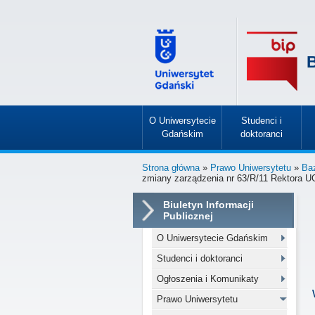
B
O Uniwersytecie
Studenci i
Gdańskim
doktoranci
»
»
Strona główna
»
Prawo Uniwersytetu
»
Ba
zmiany zarządzenia nr 63/R/11 Rektora 
Biuletyn Informacji
Publicznej
O Uniwersytecie Gdańskim
Studenci i doktoranci
Ogłoszenia i Komunikaty
Prawo Uniwersytetu