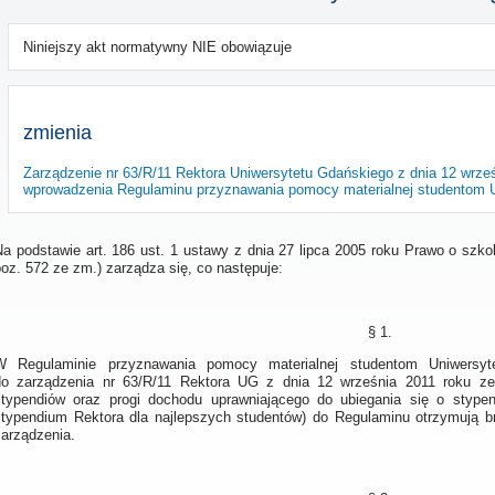
Niniejszy akt normatywny NIE obowiązuje
zmienia
Zarządzenie nr 63/R/11 Rektora Uniwersytetu Gdańskiego z dnia 12 wrze
wprowadzenia Regulaminu przyznawania pomocy materialnej studentom 
Na podstawie art. 186 ust. 1 ustawy z dnia 27 lipca 2005 roku Prawo o szkol
oz. 572 ze zm.) zarządza się, co następuje:
§ 1.
W Regulaminie przyznawania pomocy materialnej studentom Uniwersyt
do zarządzenia nr 63/R/11 Rektora UG z dnia 12 września 2011 roku ze
stypendiów oraz progi dochodu uprawniającego do ubiegania się o stypen
stypendium Rektora dla najlepszych studentów) do Regulaminu otrzymują br
zarządzenia.