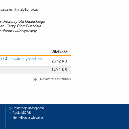
aździernika 2016 roku.
r Uniwersytetu Gdańskiego
hab. Jerzy Piotr Gwizdała
profesor nadzwyczajny
Wielkość
du / 4: stawka stypendium
23.42 KB
140.1 KB
Pokaż rejestr zmian
Deklaracja dostępności
Radio MORS
Identyfikacja wizualna