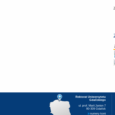
Rektorat Uniwersytetu
Gdańskiego
ul. prof. Marii Janion 7
80-309 Gdańsk
numery kont