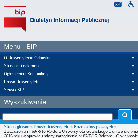
Biuletyn Informacji Publicznej
Menu - BIP
»
O Uniwersytecie Gdańskim
»
Studenci i doktoranci
»
Ogłoszenia i Komunikaty
»
Prawo Uniwersytetu
»
Serwis BIP
Wyszukiwanie
Strona główna
»
Prawo Uniwersytetu
»
Baza aktów prawnych
»
Zarządzenie nr 69/R/16 Rektora Uniwersytetu Gdańskiego z dnia 5 sierpnia
2016 roku w sprawie zmiany zarządzenia nr 87/R/15 Rektora UG w sprawie