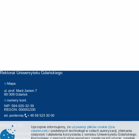
Rektorat Uniwersytetu Gdańskiego
Mapa
ul. prof. Marii Janion 7
80-309 Gdańsk
numery kont
NIP: 584-020-32-39
REGON: 000001330
tel. portiernia:
+ 48 58 523 30 00
Wydziały UG
Uprzejmie informujemy, że
używamy plików cookie (tzw.
ciasteczek)
i podobnych technologii w celach autoryzacji, zbierania
Wydział Biologii
statystyk i ułatwienia korzystania z serwisu Uniwersytetu Gdańskiego.
Korzystając z naszych stron wyrażasz zgodę na ich użycie, zgodnie
Wydział Chemii