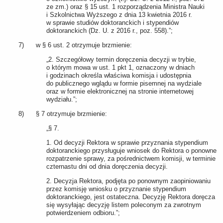
ze zm.) oraz § 15 ust. 1 rozporządzenia Ministra Nauki
i Szkolnictwa Wyższego z dnia 13 kwietnia 2016 r.
w sprawie studiów doktoranckich i stypendiów
doktoranckich (Dz. U. z 2016 r., poz. 558).”;
7) w § 6 ust. 2 otrzymuje brzmienie:
„2. Szczegółowy termin doręczenia decyzji w trybie,
o którym mowa w ust. 1 pkt 1, oznaczony w dniach
i godzinach określa właściwa komisja i udostępnia
do publicznego wglądu w formie pisemnej na wydziale
oraz w formie elektronicznej na stronie internetowej
wydziału.”;
8) § 7 otrzymuje brzmienie:
„§ 7.
1. Od decyzji Rektora w sprawie przyznania stypendium
doktoranckiego przysługuje wniosek do Rektora o ponowne
rozpatrzenie sprawy, za pośrednictwem komisji, w terminie
czternastu dni od dnia doręczenia decyzji.
2. Decyzja Rektora, podjęta po ponownym zaopiniowaniu
przez komisję wniosku o przyznanie stypendium
doktoranckiego, jest ostateczna. Decyzję Rektora doręcza
się wysyłając decyzję listem poleconym za zwrotnym
potwierdzeniem odbioru.”;