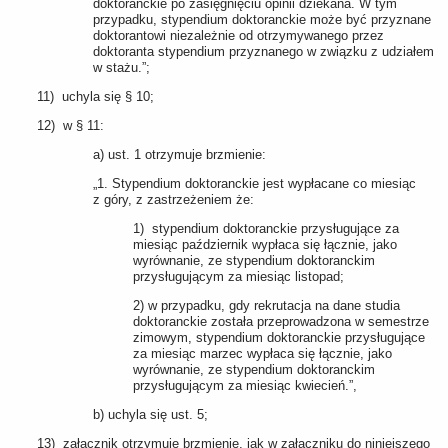
doktoranckie po zasięgnięciu opinii dziekana. W tym
przypadku, stypendium doktoranckie może być przyznane
doktorantowi niezależnie od otrzymywanego przez
doktoranta stypendium przyznanego w związku z udziałem
w stażu.”;
11) uchyla się § 10;
12) w § 11:
a) ust. 1 otrzymuje brzmienie:
„1. Stypendium doktoranckie jest wypłacane co miesiąc
z góry, z zastrzeżeniem że:
1) stypendium doktoranckie przysługujące za
miesiąc październik wypłaca się łącznie, jako
wyrównanie, ze stypendium doktoranckim
przysługującym za miesiąc listopad;
2) w przypadku, gdy rekrutacja na dane studia
doktoranckie została przeprowadzona w semestrze
zimowym, stypendium doktoranckie przysługujące
za miesiąc marzec wypłaca się łącznie, jako
wyrównanie, ze stypendium doktoranckim
przysługującym za miesiąc kwiecień.”,
b) uchyla się ust. 5;
13) załącznik otrzymuje brzmienie, jak w załączniku do niniejszego