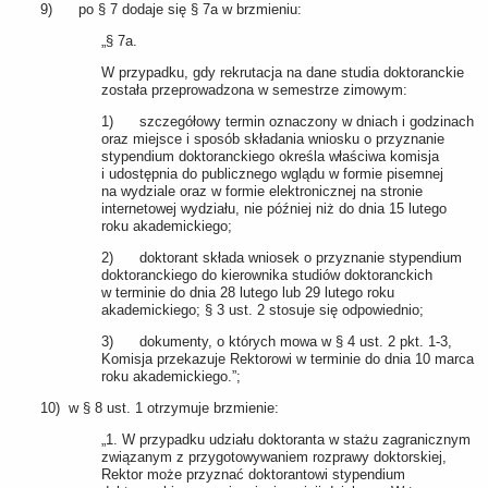
9) po § 7 dodaje się § 7a w brzmieniu:
„§ 7a.
W przypadku, gdy rekrutacja na dane studia doktoranckie
została przeprowadzona w semestrze zimowym:
1) szczegółowy termin oznaczony w dniach i godzinach
oraz miejsce i sposób składania wniosku o przyznanie
stypendium doktoranckiego określa właściwa komisja
i udostępnia do publicznego wglądu w formie pisemnej
na wydziale oraz w formie elektronicznej na stronie
internetowej wydziału, nie później niż do dnia 15 lutego
roku akademickiego;
2) doktorant składa wniosek o przyznanie stypendium
doktoranckiego do kierownika studiów doktoranckich
w terminie do dnia 28 lutego lub 29 lutego roku
akademickiego; § 3 ust. 2 stosuje się odpowiednio;
3) dokumenty, o których mowa w § 4 ust. 2 pkt. 1-3,
Komisja przekazuje Rektorowi w terminie do dnia 10 marca
roku akademickiego.”;
10) w § 8 ust. 1 otrzymuje brzmienie:
„1. W przypadku udziału doktoranta w stażu zagranicznym
związanym z przygotowywaniem rozprawy doktorskiej,
Rektor może przyznać doktorantowi stypendium