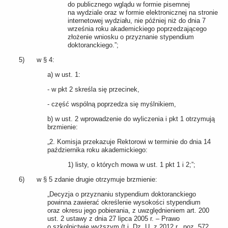
do publicznego wglądu w formie pisemnej
na wydziale oraz w formie elektronicznej na stronie
internetowej wydziału, nie później niż do dnia 7
września roku akademickiego poprzedzającego
złożenie wniosku o przyznanie stypendium
doktoranckiego.”;
5) w § 4:
a) w ust. 1:
- w pkt 2 skreśla się przecinek,
- część wspólną poprzedza się myślnikiem,
b) w ust. 2 wprowadzenie do wyliczenia i pkt 1 otrzymują
brzmienie:
„2. Komisja przekazuje Rektorowi w terminie do dnia 14
października roku akademickiego:
1) listy, o których mowa w ust. 1 pkt 1 i 2;”;
6) w § 5 zdanie drugie otrzymuje brzmienie:
„Decyzja o przyznaniu stypendium doktoranckiego
powinna zawierać określenie wysokości stypendium
oraz okresu jego pobierania, z uwzględnieniem art. 200
ust. 2 ustawy z dnia 27 lipca 2005 r. – Prawo
o szkolnictwie wyższym (t.j. Dz. U. z 2012 r., poz. 572