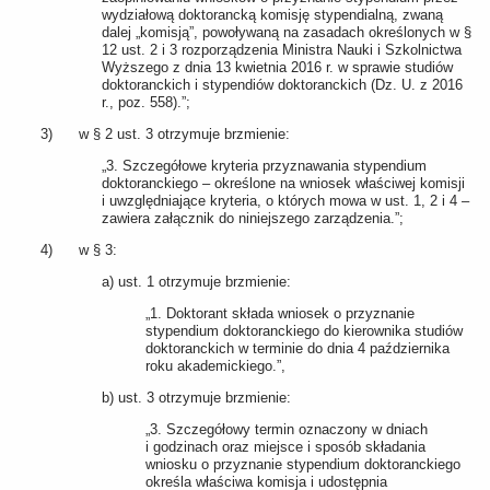
wydziałową doktorancką komisję stypendialną, zwaną
dalej „komisją”, powoływaną na zasadach określonych w §
12 ust. 2 i 3 rozporządzenia Ministra Nauki i Szkolnictwa
Wyższego z dnia 13 kwietnia 2016 r. w sprawie studiów
doktoranckich i stypendiów doktoranckich (Dz. U. z 2016
r., poz. 558).”;
3) w § 2 ust. 3 otrzymuje brzmienie:
„3. Szczegółowe kryteria przyznawania stypendium
doktoranckiego – określone na wniosek właściwej komisji
i uwzględniające kryteria, o których mowa w ust. 1, 2 i 4 –
zawiera załącznik do niniejszego zarządzenia.”;
4) w § 3:
a) ust. 1 otrzymuje brzmienie:
„1. Doktorant składa wniosek o przyznanie
stypendium doktoranckiego do kierownika studiów
doktoranckich w terminie do dnia 4 października
roku akademickiego.”,
b) ust. 3 otrzymuje brzmienie:
„3. Szczegółowy termin oznaczony w dniach
i godzinach oraz miejsce i sposób składania
wniosku o przyznanie stypendium doktoranckiego
określa właściwa komisja i udostępnia