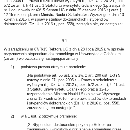
lipca 2005 r. – Prawo o szkolnictwie wyższym (t.j. Dz. U. z 2012 r., poz.
572 ze zm.), § 41 ust. 3 Statutu Uniwersytetu Gdańskiego (t.j. załącznik
nr 1 do uchwały nr 49/15 Senatu UG z dnia 25 czerwca 2015 r.) oraz §
12-15 rozporządzenia Ministra Nauki i Szkolnictwa Wyższego z dnia 13
kwietnia 2016 r. w sprawie studiów doktoranckich i stypendiów
doktoranckich (Dz. U. z 2016 r., poz. 558), zarządza się, co następuje:
§ 1.
W zarządzeniu nr 87/R/15 Rektora UG z dnia 28 lipca 2015 r. w sprawie
przyznawania stypendium doktoranckiego w Uniwersytecie Gdańskim
(ze zm.) wprowadza się następujące zmiany:
1) podstawa prawna otrzymuje brzmienie:
„Na podstawie art. 66 ust. 2 w zw. z art. 200 ust. 1-3 i 5
ustawy z dnia 27 lipca 2005 r. – Prawo o szkolnictwie
wyższym (t.j. Dz. U. z 2012 r., poz. 572 ze zm.), § 41 ust.
3 Statutu Uniwersytetu Gdańskiego oraz § 12-15
rozporządzenia Ministra Nauki i Szkolnictwa Wyższego
z dnia 13 kwietnia 2016 r. w sprawie studiów doktoranckich
i stypendiów doktoranckich (Dz. U. z 2016 r., poz. 558),
zarządza się, co następuje:”;
2) w § 1 ust. 2 otrzymuje brzmienie:
„2. Stypendium doktoranckie przyznaje Rektor, po
zaopiniowaniu wniosków o przyznanie stypendium przez