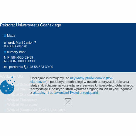
Rektorat Uniwersytetu Gdańskiego
Mapa
ul. prof. Marii Janion 7
80-309 Gdańsk
numery kont
NIP: 584-020-32-39
REGON: 000001330
tel. portiernia:
+ 48 58 523 30 00
Wydziały UG
Uprzejmie informujemy, że
używamy plików cookie (tzw.
ciasteczek)
i podobnych technologii w celach autoryzacji, zbierania
Wydział Biologii
statystyk i ułatwienia korzystania z serwisu Uniwersytetu Gdańskiego.
Korzystając z naszych stron wyrażasz zgodę na ich użycie, zgodnie
Wydział Chemii
z
aktualnymi ustawieniami Twojej przeglądarki
.
Wydział Ekonomiczny
Wydział Filologiczny
Wydział Historyczny
Wydział Matematyki, Fizyki i Informatyki
Wydział Nauk Społecznych
Wydział Oceanografii i Geografii
Wydział Prawa i Administracji
Wydział Zarządzania
Międzyuczelniany Wydział Biotechnologii