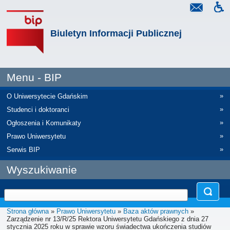
Biuletyn Informacji Publicznej
Menu - BIP
»
O Uniwersytecie Gdańskim
»
Studenci i doktoranci
»
Ogłoszenia i Komunikaty
»
Prawo Uniwersytetu
»
Serwis BIP
Wyszukiwanie
Strona główna
»
Prawo Uniwersytetu
»
Baza aktów prawnych
»
Zarządzenie nr 13/R/25 Rektora Uniwersytetu Gdańskiego z dnia 27
stycznia 2025 roku w sprawie wzoru świadectwa ukończenia studiów