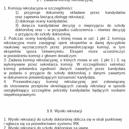
1. Komisja rekrutacyjna w szczególności:
1) przyjmuje dokumenty składane przez kandydatów
oraz zapewnia bieżącą obsługę rekrutacji;
2) dokonuje oceny kandydatów;
3) doręcza kandydatowi decyzję o nieprzyjęciu do szkoły
doktorskiej oraz – w przypadku cudzoziemca – również decyzję
o przyjęciu do szkoły doktorskiej.
2. Podczas oceny kandydata, o której mowa w ust. 1 pkt 2, komisja
rekrutacyjna może zasięgnąć opinii ekspertów w danej dyscyplinie
naukowej wyznaczonych przez przewodniczącego komisji, w tym
ekspertów spoza Uniwersytetu. Ekspert może uczestniczyć
w posiedzeniu komisji z głosem doradczym.
3. Zadania komisji rekrutacyjnej, o których mowa w ust. 1 pkt 1 i 3, są
wykonywane przez sekretarza komisji. W szczególności sekretarz
komisji potwierdza zgodność danych zawartych przez kandydata
w podaniu o przyjęcie do szkoły doktorskiej z danymi zawartymi
w dokumencie potwierdzającym tożsamość kandydata.
4. Przewodniczący komisji rekrutacyjnej jest zobowiązany
do stosowania przepisów określających zasady rekrutacji w sposób
uwzględniający szczególne potrzeby kandydatów będących osobami
niepełnosprawnymi.
§ 8. Wyniki rekrutacji
1. Wyniki rekrutacji do szkoły doktorskiej oblicza się w skali punktowej
i ogłasza się za pośrednictwem systemu IRK.
2. Wyniki rekrutacji do szkoły doktorskiej są jawne.