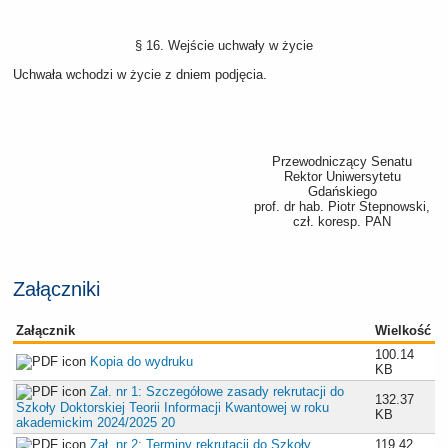
§ 16. Wejście uchwały w życie
Uchwała wchodzi w życie z dniem podjęcia.
Przewodniczący Senatu
Rektor Uniwersytetu
Gdańskiego
prof. dr hab. Piotr Stepnowski,
czł. koresp. PAN
Załączniki
Załącznik
Wielkość
100.14
Kopia do wydruku
KB
Zał. nr 1: Szczegółowe zasady rekrutacji do
132.37
Szkoły Doktorskiej Teorii Informacji Kwantowej w roku
KB
akademickim 2024/2025 20
Zał. nr 2: Terminy rekrutacji do Szkoły
119.42