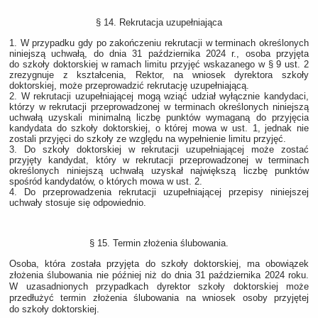
§ 14. Rekrutacja uzupełniająca
1. W przypadku gdy po zakończeniu rekrutacji w terminach określonych
niniejszą uchwałą, do dnia 31 października 2024 r., osoba przyjęta
do szkoły doktorskiej w ramach limitu przyjęć wskazanego w § 9 ust. 2
zrezygnuje z kształcenia, Rektor, na wniosek dyrektora szkoły
doktorskiej, może przeprowadzić rekrutację uzupełniającą.
2. W rekrutacji uzupełniającej mogą wziąć udział wyłącznie kandydaci,
którzy w rekrutacji przeprowadzonej w terminach określonych niniejszą
uchwałą uzyskali minimalną liczbę punktów wymaganą do przyjęcia
kandydata do szkoły doktorskiej, o której mowa w ust. 1, jednak nie
zostali przyjęci do szkoły ze względu na wypełnienie limitu przyjęć.
3. Do szkoły doktorskiej w rekrutacji uzupełniającej może zostać
przyjęty kandydat, który w rekrutacji przeprowadzonej w terminach
określonych niniejszą uchwałą uzyskał największą liczbę punktów
spośród kandydatów, o których mowa w ust. 2.
4. Do przeprowadzenia rekrutacji uzupełniającej przepisy niniejszej
uchwały stosuje się odpowiednio.
§ 15. Termin złożenia ślubowania.
Osoba, która została przyjęta do szkoły doktorskiej, ma obowiązek
złożenia ślubowania nie później niż do dnia 31 października 2024 roku.
W uzasadnionych przypadkach dyrektor szkoły doktorskiej może
przedłużyć termin złożenia ślubowania na wniosek osoby przyjętej
do szkoły doktorskiej.