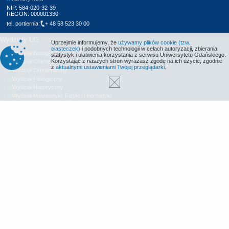
NIP: 584-020-32-39
REGON: 000001330
tel. portiernia:
+ 48 58 523 30 00
Wydziały UG
Uprzejmie informujemy, że
używamy plików cookie (tzw.
ciasteczek)
i podobnych technologii w celach autoryzacji, zbierania
Wydział Biologii
statystyk i ułatwienia korzystania z serwisu Uniwersytetu Gdańskiego.
Korzystając z naszych stron wyrażasz zgodę na ich użycie, zgodnie
Wydział Chemii
z
aktualnymi ustawieniami Twojej przeglądarki
.
Wydział Ekonomiczny
Wydział Filologiczny
Wydział Historyczny
Wydział Matematyki, Fizyki i Informatyki
Wydział Nauk Społecznych
Wydział Oceanografii i Geografii
Wydział Prawa i Administracji
Wydział Zarządzania
Międzyuczelniany Wydział Biotechnologii
Biblioteka UG
Centrum Języków Obcych
Centrum Wychowania Fizycznego i Sportu
Wydawnictwo UG
Biuro Karier UG
Deklaracja dostępności
Radio MORS
Informacje o stronie WWW
Identyfikacja wizualna