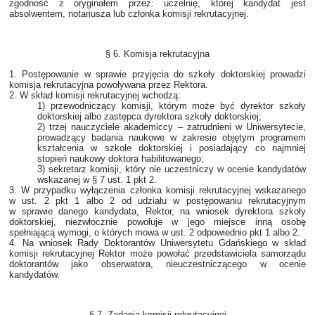
zgodność z oryginałem przez: uczelnię, której kandydat jest
absolwentem, notariusza lub członka komisji rekrutacyjnej.
§ 6. Komisja rekrutacyjna
1. Postępowanie w sprawie przyjęcia do szkoły doktorskiej prowadzi
komisja rekrutacyjna powoływana przez Rektora.
2. W skład komisji rekrutacyjnej wchodzą:
1) przewodniczący komisji, którym może być dyrektor szkoły
doktorskiej albo zastępca dyrektora szkoły doktorskiej;
2) trzej nauczyciele akademiccy ‒ zatrudnieni w Uniwersytecie,
prowadzący badania naukowe w zakresie objętym programem
kształcenia w szkole doktorskiej i posiadający co najmniej
stopień naukowy doktora habilitowanego;
3) sekretarz komisji, który nie uczestniczy w ocenie kandydatów
wskazanej w § 7 ust. 1 pkt 2.
3. W przypadku wyłączenia członka komisji rekrutacyjnej wskazanego
w ust. 2 pkt 1 albo 2 od udziału w postępowaniu rekrutacyjnym
w sprawie danego kandydata, Rektor, na wniosek dyrektora szkoły
doktorskiej, niezwłocznie powołuje w jego miejsce inną osobę
spełniającą wymogi, o których mowa w ust. 2 odpowiednio pkt 1 albo 2.
4. Na wniosek Rady Doktorantów Uniwersytetu Gdańskiego w skład
komisji rekrutacyjnej Rektor może powołać przedstawiciela samorządu
doktorantów jako obserwatora, nieuczestniczącego w ocenie
kandydatów.
§ 7. Zadania komisji rekrutacyjnej