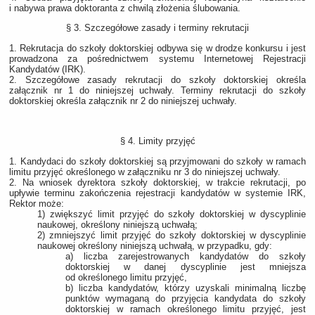
i nabywa prawa doktoranta z chwilą złożenia ślubowania.
§ 3. Szczegółowe zasady i terminy rekrutacji
1. Rekrutacja do szkoły doktorskiej odbywa się w drodze konkursu i jest
prowadzona za pośrednictwem systemu Internetowej Rejestracji
Kandydatów (IRK).
2. Szczegółowe zasady rekrutacji do szkoły doktorskiej określa
załącznik nr 1 do niniejszej uchwały. Terminy rekrutacji do szkoły
doktorskiej określa załącznik nr 2 do niniejszej uchwały.
§ 4. Limity przyjęć
1. Kandydaci do szkoły doktorskiej są przyjmowani do szkoły w ramach
limitu przyjęć określonego w załączniku nr 3 do niniejszej uchwały.
2. Na wniosek dyrektora szkoły doktorskiej, w trakcie rekrutacji, po
upływie terminu zakończenia rejestracji kandydatów w systemie IRK,
Rektor może:
1) zwiększyć limit przyjęć do szkoły doktorskiej w dyscyplinie
naukowej, określony niniejszą uchwałą;
2) zmniejszyć limit przyjęć do szkoły doktorskiej w dyscyplinie
naukowej określony niniejszą uchwałą, w przypadku, gdy:
a) liczba zarejestrowanych kandydatów do szkoły
doktorskiej w danej dyscyplinie jest mniejsza
od określonego limitu przyjęć,
b) liczba kandydatów, którzy uzyskali minimalną liczbę
punktów wymaganą do przyjęcia kandydata do szkoły
doktorskiej w ramach określonego limitu przyjęć, jest