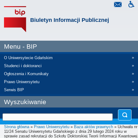
Biuletyn Informacji Publicznej
Menu - BIP
»
O Uniwersytecie Gdańskim
»
Studenci i doktoranci
»
Ogłoszenia i Komunikaty
»
Prawo Uniwersytetu
»
Serwis BIP
Wyszukiwanie
Strona główna
»
Prawo Uniwersytetu
»
Baza aktów prawnych
» Uchwała nr
11/24 Senatu Uniwersytetu Gdańskiego z dnia 29 lutego 2024 roku w
sprawie zasad rekrutacji do Szkoły Doktorskiej Teorii Informacji Kwantowej