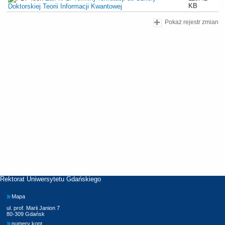
KB
Doktorskiej Teorii Informacji Kwantowej
Pokaż rejestr zmian
Rektorat Uniwersytetu Gdańskiego
Mapa
ul. prof. Marii Janion 7
80-309 Gdańsk
numery kont