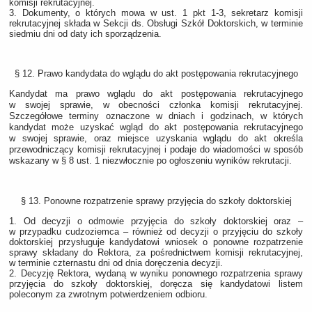
komisji rekrutacyjnej.
3. Dokumenty, o których mowa w ust. 1 pkt 1-3, sekretarz komisji
rekrutacyjnej składa w Sekcji ds. Obsługi Szkół Doktorskich, w terminie
siedmiu dni od daty ich sporządzenia.
§ 12. Prawo kandydata do wglądu do akt postępowania rekrutacyjnego
Kandydat ma prawo wglądu do akt postępowania rekrutacyjnego
w swojej sprawie, w obecności członka komisji rekrutacyjnej.
Szczegółowe terminy oznaczone w dniach i godzinach, w których
kandydat może uzyskać wgląd do akt postępowania rekrutacyjnego
w swojej sprawie, oraz miejsce uzyskania wglądu do akt określa
przewodniczący komisji rekrutacyjnej i podaje do wiadomości w sposób
wskazany w § 8 ust. 1 niezwłocznie po ogłoszeniu wyników rekrutacji.
§ 13. Ponowne rozpatrzenie sprawy przyjęcia do szkoły doktorskiej
1. Od decyzji o odmowie przyjęcia do szkoły doktorskiej oraz ‒
w przypadku cudzoziemca ‒ również od decyzji o przyjęciu do szkoły
doktorskiej przysługuje kandydatowi wniosek o ponowne rozpatrzenie
sprawy składany do Rektora, za pośrednictwem komisji rekrutacyjnej,
w terminie czternastu dni od dnia doręczenia decyzji.
2. Decyzję Rektora, wydaną w wyniku ponownego rozpatrzenia sprawy
przyjęcia do szkoły doktorskiej, doręcza się kandydatowi listem
poleconym za zwrotnym potwierdzeniem odbioru.