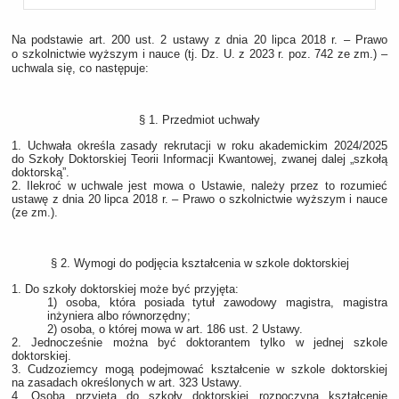
Na podstawie art. 200 ust. 2 ustawy z dnia 20 lipca 2018 r. – Prawo
o szkolnictwie wyższym i nauce (tj. Dz. U. z 2023 r. poz. 742 ze zm.) ‒
uchwala się, co następuje:
§ 1. Przedmiot uchwały
1. Uchwała określa zasady rekrutacji w roku akademickim 2024/2025
do Szkoły Doktorskiej Teorii Informacji Kwantowej, zwanej dalej „szkołą
doktorską”.
2. Ilekroć w uchwale jest mowa o Ustawie, należy przez to rozumieć
ustawę z dnia 20 lipca 2018 r. – Prawo o szkolnictwie wyższym i nauce
(ze zm.).
§ 2. Wymogi do podjęcia kształcenia w szkole doktorskiej
1. Do szkoły doktorskiej może być przyjęta:
1) osoba, która posiada tytuł zawodowy magistra, magistra
inżyniera albo równorzędny;
2) osoba, o której mowa w art. 186 ust. 2 Ustawy.
2. Jednocześnie można być doktorantem tylko w jednej szkole
doktorskiej.
3. Cudzoziemcy mogą podejmować kształcenie w szkole doktorskiej
na zasadach określonych w art. 323 Ustawy.
4. Osoba przyjęta do szkoły doktorskiej rozpoczyna kształcenie