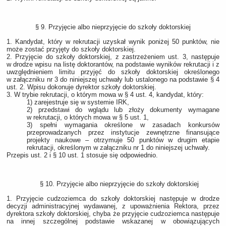
§ 9. Przyjęcie albo nieprzyjęcie do szkoły doktorskiej
1. Kandydat, który w rekrutacji uzyskał wynik poniżej 50 punktów, nie
może zostać przyjęty do szkoły doktorskiej.
2. Przyjęcie do szkoły doktorskiej, z zastrzeżeniem ust. 3, następuje
w drodze wpisu na listę doktorantów, na podstawie wyników rekrutacji i z
uwzględnieniem limitu przyjęć do szkoły doktorskiej określonego
w załączniku nr 3 do niniejszej uchwały lub ustalonego na podstawie § 4
ust. 2. Wpisu dokonuje dyrektor szkoły doktorskiej.
3. W trybie rekrutacji, o którym mowa w § 4 ust. 4, kandydat, który:
1) zarejestruje się w systemie IRK,
2) przedstawi do wglądu lub złoży dokumenty wymagane
w rekrutacji, o których mowa w § 5 ust. 1,
3) spełni wymagania określone w zasadach konkursów
przeprowadzanych przez instytucje zewnętrzne finansujące
projekty naukowe – otrzymuje 50 punktów w drugim etapie
rekrutacji, określonym w załączniku nr 1 do niniejszej uchwały.
Przepis ust. 2 i § 10 ust. 1 stosuje się odpowiednio.
§ 10. Przyjęcie albo nieprzyjęcie do szkoły doktorskiej
1. Przyjęcie cudzoziemca do szkoły doktorskiej następuje w drodze
decyzji administracyjnej wydawanej, z upoważnienia Rektora, przez
dyrektora szkoły doktorskiej, chyba że przyjęcie cudzoziemca następuje
na innej szczególnej podstawie wskazanej w obowiązujących