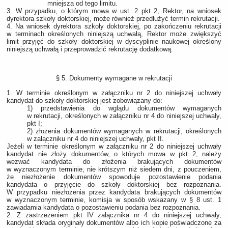
mniejsza od tego limitu.
3. W przypadku, o którym mowa w ust. 2 pkt 2, Rektor, na wniosek
dyrektora szkoły doktorskiej, może również przedłużyć termin rekrutacji.
4. Na wniosek dyrektora szkoły doktorskiej, po zakończeniu rekrutacji
w terminach określonych niniejszą uchwałą, Rektor może zwiększyć
limit przyjęć do szkoły doktorskiej w dyscyplinie naukowej określony
niniejszą uchwałą i przeprowadzić rekrutację dodatkową.
§ 5. Dokumenty wymagane w rekrutacji
1. W terminie określonym w załączniku nr 2 do niniejszej uchwały
kandydat do szkoły doktorskiej jest zobowiązany do:
1) przedstawienia do wglądu dokumentów wymaganych
w rekrutacji, określonych w załączniku nr 4 do niniejszej uchwały,
pkt I;
2) złożenia dokumentów wymaganych w rekrutacji, określonych
w załączniku nr 4 do niniejszej uchwały, pkt II.
Jeżeli w terminie określonym w załączniku nr 2 do niniejszej uchwały
kandydat nie złoży dokumentów, o których mowa w pkt 2, należy
wezwać kandydata do złożenia brakujących dokumentów
w wyznaczonym terminie, nie krótszym niż siedem dni, z pouczeniem,
że niezłożenie dokumentów spowoduje pozostawienie podania
kandydata o przyjęcie do szkoły doktorskiej bez rozpoznania.
W przypadku niezłożenia przez kandydata brakujących dokumentów
w wyznaczonym terminie, komisja w sposób wskazany w § 8 ust. 1
zawiadamia kandydata o pozostawieniu podania bez rozpoznania.
2. Z zastrzeżeniem pkt IV załącznika nr 4 do niniejszej uchwały,
kandydat składa oryginały dokumentów albo ich kopie poświadczone za