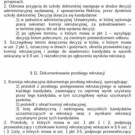
przepisach.
2. Odmowa przyjęcia do szkoły doktorskiej następuje w drodze decyzji
administracyjnej wydawanej, z upoważnienia Rektora, przez dyrektora
szkoły doktorskiej. Decyzję doręcza się kandydatowi:
1) w jednostce administracyjnej Uniwersytetu, w której wykonuje
pracę sekretarz komisji rekrutacyjnej, za pokwitowaniem –
w terminie pięciu dni od dnia wydania decyzji;
2) po upływie terminu, o którym mowa w pkt 1 – wysyłając
decyzję listem poleconym, za zwrotnym potwierdzeniem odbioru.
3. Szczegółowy termin doręczenia decyzji w trybie, o którym mowa
w ust. 2 pkt 1, oznaczony w dniach i godzinach, określa przewodniczący
komisji rekrutacyjnej i podaje do wiadomości kandydata w sposób
wskazany w § 8 ust. 1 niezwłocznie po ogłoszeniu wyników rekrutacji.
§ 11. Dokumentowanie przebiegu rekrutacji
1. Komisja rekrutacyjna dokumentuje przebieg rekrutacji, sporządzając:
1) protokół z przebiegu postępowania rekrutacyjnego w sprawie
każdego kandydata, zawierający co najmniej wynik uzyskany
przez tego kandydata, w tym szczegółowy wykaz uzyskanych
punktów;
2) protokół z obrad komisji rekrutacyjnej;
3) listę alfabetyczną i rankingową wszystkich kandydatów
uczestniczących w rekrutacji wraz z wynikami rekrutacji
uzyskanymi przez tych kandydatów.
2. Protokoły, o których mowa w ust. 1 pkt 1 i 2, podpisują
przewodniczący i członkowie komisji rekrutacyjnej wskazani w § 6 ust. 2
i 3. Listy, o których mowa w ust. 1 pkt 3-5, podpisuje przewodniczący