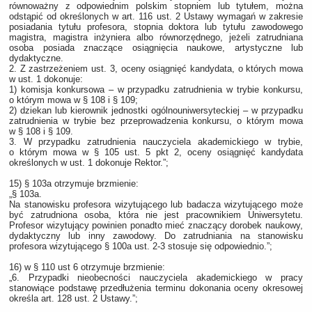
równoważny z odpowiednim polskim stopniem lub tytułem, można
odstąpić od określonych w art. 116 ust. 2 Ustawy wymagań w zakresie
posiadania tytułu profesora, stopnia doktora lub tytułu zawodowego
magistra, magistra inżyniera albo równorzędnego, jeżeli zatrudniana
osoba posiada znaczące osiągnięcia naukowe, artystyczne lub
dydaktyczne.
2. Z zastrzeżeniem ust. 3, oceny osiągnięć kandydata, o których mowa
w ust. 1 dokonuje:
1) komisja konkursowa – w przypadku zatrudnienia w trybie konkursu,
o którym mowa w § 108 i § 109;
2) dziekan lub kierownik jednostki ogólnouniwersyteckiej – w przypadku
zatrudnienia w trybie bez przeprowadzenia konkursu, o którym mowa
w § 108 i § 109.
3. W przypadku zatrudnienia nauczyciela akademickiego w trybie,
o którym mowa w § 105 ust. 5 pkt 2, oceny osiągnięć kandydata
określonych w ust. 1 dokonuje Rektor.”;
15) § 103a otrzymuje brzmienie:
„§ 103a.
Na stanowisku profesora wizytującego lub badacza wizytującego może
być zatrudniona osoba, która nie jest pracownikiem Uniwersytetu.
Profesor wizytujący powinien ponadto mieć znaczący dorobek naukowy,
dydaktyczny lub inny zawodowy. Do zatrudniania na stanowisku
profesora wizytującego § 100a ust. 2-3 stosuje się odpowiednio.”;
16) w § 110 ust 6 otrzymuje brzmienie:
„6. Przypadki nieobecności nauczyciela akademickiego w pracy
stanowiące podstawę przedłużenia terminu dokonania oceny okresowej
określa art. 128 ust. 2 Ustawy.”;