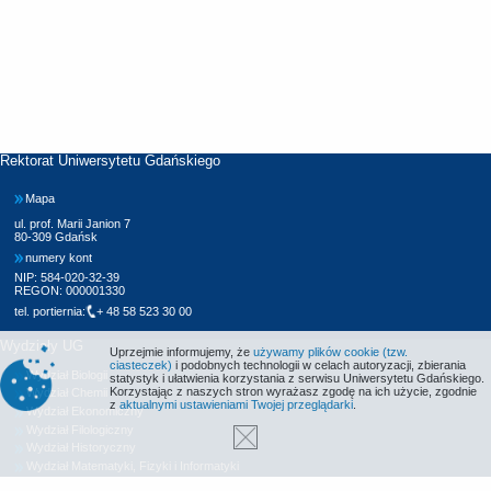
Rektorat Uniwersytetu Gdańskiego
Mapa
ul. prof. Marii Janion 7
80-309 Gdańsk
numery kont
NIP: 584-020-32-39
REGON: 000001330
tel. portiernia:
+ 48 58 523 30 00
Wydziały UG
Uprzejmie informujemy, że
używamy plików cookie (tzw.
ciasteczek)
i podobnych technologii w celach autoryzacji, zbierania
Wydział Biologii
statystyk i ułatwienia korzystania z serwisu Uniwersytetu Gdańskiego.
Korzystając z naszych stron wyrażasz zgodę na ich użycie, zgodnie
Wydział Chemii
z
aktualnymi ustawieniami Twojej przeglądarki
.
Wydział Ekonomiczny
Wydział Filologiczny
Wydział Historyczny
Wydział Matematyki, Fizyki i Informatyki
Wydział Nauk Społecznych