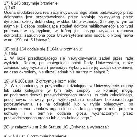
17) § 143 otrzymuje brzmienie:
„§ 143.
Ocena śródokresowa realizacji indywidualnego planu badawczego przez
doktoranta jest przeprowadzana przez komisję powoływaną przez
dyrektora szkoły doktorskiej, w skład której wchodzą 3 osoby, w tym co
najmniej 1 osoba posiadająca stopień doktora habilitowanego albo tytuł
profesora w dyscyplinie, w której jest przygotowywana rozprawa
doktorska, zatrudniona poza Uniwersytetem albo osoba, o której mowa
w art. 190 ust. 5 Ustawy.”;
18) po § 164 dodaje się § 164a w brzmieniu:
„§ 164a
1. W razie przedłużającego się niewykonywania zadań przez radę
wydziału, Rektor, po zasięgnięciu opinii Rady Uniwersytetu, może
zawiesić radę wydziału i powierzyć wykonywanie jej zadań dziekanowi,
na czas określony, nie dłużej jednak niż na trzy miesiące.”;
19) w § 166a ust. 2 otrzymuje brzmienie:
„2. W uzasadnionych przypadkach działające w Uniwersytecie organy
lub ciała kolegialne (w tym rady, zespoły lub komisje) mogą,
na podstawie decyzji przewodniczącego organu lub ciała kolegialnego,
podejmować uchwały przy wykorzystaniu środków bezpośredniego
porozumiewania się na odległość lub w trybie obiegowym, po
powiadomieniu członków organu lub ciała kolegialnego o treści projektu
uchwały i o terminie oddania głosu, wyznaczonym przez
przewodniczącego organu lub ciała kolegialnego.”;
20) w załączniku nr 2 do Statutu UG „Ordynacja wyborcza”:
a) w § 4 ust. 8 otrzymuje brzmienie: