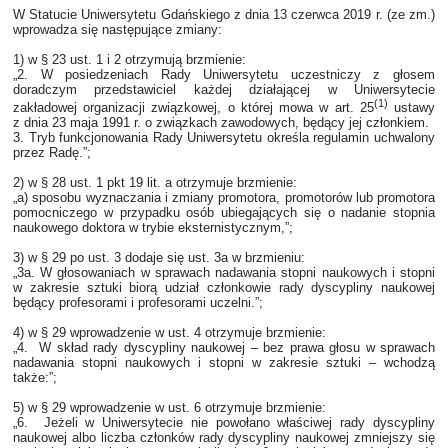
W Statucie Uniwersytetu Gdańskiego z dnia 13 czerwca 2019 r. (ze zm.)
wprowadza się następujące zmiany:
1) w § 23 ust. 1 i 2 otrzymują brzmienie:
„2. W posiedzeniach Rady Uniwersytetu uczestniczy z głosem
doradczym przedstawiciel każdej działającej w Uniwersytecie
(1)
zakładowej organizacji związkowej, o której mowa w art. 25
ustawy
z dnia 23 maja 1991 r. o związkach zawodowych, będący jej członkiem.
3. Tryb funkcjonowania Rady Uniwersytetu określa regulamin uchwalony
przez Radę.”;
2) w § 28 ust. 1 pkt 19 lit. a otrzymuje brzmienie:
„a) sposobu wyznaczania i zmiany promotora, promotorów lub promotora
pomocniczego w przypadku osób ubiegających się o nadanie stopnia
naukowego doktora w trybie eksternistycznym,”;
3) w § 29 po ust. 3 dodaje się ust. 3a w brzmieniu:
„3a. W głosowaniach w sprawach nadawania stopni naukowych i stopni
w zakresie sztuki biorą udział członkowie rady dyscypliny naukowej
będący profesorami i profesorami uczelni.”;
4) w § 29 wprowadzenie w ust. 4 otrzymuje brzmienie:
„4. W skład rady dyscypliny naukowej – bez prawa głosu w sprawach
nadawania stopni naukowych i stopni w zakresie sztuki – wchodzą
także:”;
5) w § 29 wprowadzenie w ust. 6 otrzymuje brzmienie:
„6. Jeżeli w Uniwersytecie nie powołano właściwej rady dyscypliny
naukowej albo liczba członków rady dyscypliny naukowej zmniejszy się