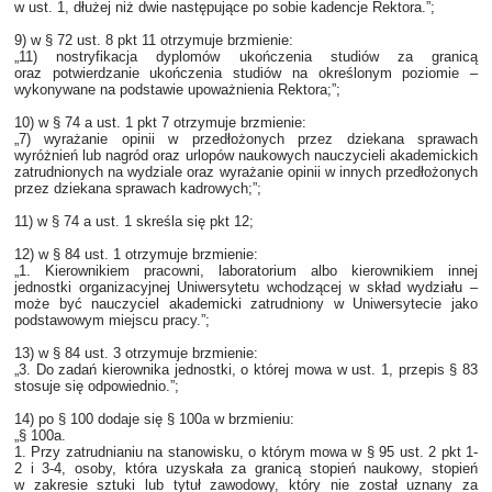
w ust. 1, dłużej niż dwie następujące po sobie kadencje Rektora.”;
9) w § 72 ust. 8 pkt 11 otrzymuje brzmienie:
„11) nostryfikacja dyplomów ukończenia studiów za granicą
oraz potwierdzanie ukończenia studiów na określonym poziomie –
wykonywane na podstawie upoważnienia Rektora;”;
10) w § 74 a ust. 1 pkt 7 otrzymuje brzmienie:
„7) wyrażanie opinii w przedłożonych przez dziekana sprawach
wyróżnień lub nagród oraz urlopów naukowych nauczycieli akademickich
zatrudnionych na wydziale oraz wyrażanie opinii w innych przedłożonych
przez dziekana sprawach kadrowych;”;
11) w § 74 a ust. 1 skreśla się pkt 12;
12) w § 84 ust. 1 otrzymuje brzmienie:
„1. Kierownikiem pracowni, laboratorium albo kierownikiem innej
jednostki organizacyjnej Uniwersytetu wchodzącej w skład wydziału –
może być nauczyciel akademicki zatrudniony w Uniwersytecie jako
podstawowym miejscu pracy.”;
13) w § 84 ust. 3 otrzymuje brzmienie:
„3. Do zadań kierownika jednostki, o której mowa w ust. 1, przepis § 83
stosuje się odpowiednio.”;
14) po § 100 dodaje się § 100a w brzmieniu:
„§ 100a.
1. Przy zatrudnianiu na stanowisku, o którym mowa w § 95 ust. 2 pkt 1-
2 i 3-4, osoby, która uzyskała za granicą stopień naukowy, stopień
w zakresie sztuki lub tytuł zawodowy, który nie został uznany za