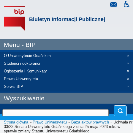
Biuletyn Informacji Publicznej
Menu - BIP
»
O Uniwersytecie Gdańskim
»
Studenci i doktoranci
»
Ogłoszenia i Komunikaty
»
Prawo Uniwersytetu
»
Serwis BIP
Wyszukiwanie
Strona główna
»
Prawo Uniwersytetu
»
Baza aktów prawnych
» Uchwała nr
33/23 Senatu Uniwersytetu Gdańskiego z dnia 25 maja 2023 roku w
sprawie zmiany Statutu Uniwersytetu Gdańskiego