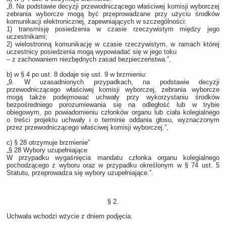
„8. Na podstawie decyzji przewodniczącego właściwej komisji wyborczej
zebrania wyborcze mogą być przeprowadzane przy użyciu środków
komunikacji elektronicznej, zapewniających w szczególności:
1) transmisję posiedzenia w czasie rzeczywistym między jego
uczestnikami;
2) wielostronną komunikację w czasie rzeczywistym, w ramach której
uczestnicy posiedzenia mogą wypowiadać się w jego toku
– z zachowaniem niezbędnych zasad bezpieczeństwa.”,
b) w § 4 po ust. 8 dodaje się ust. 9 w brzmieniu:
„9. W uzasadnionych przypadkach, na podstawie decyzji
przewodniczącego właściwej komisji wyborczej, zebrania wyborcze
mogą także podejmować uchwały przy wykorzystaniu środków
bezpośredniego porozumiewania się na odległość lub w trybie
obiegowym, po powiadomieniu członków organu lub ciała kolegialnego
o treści projektu uchwały i o terminie oddania głosu, wyznaczonym
przez przewodniczącego właściwej komisji wyborczej.”,
c) § 28 otrzymuje brzmienie”
„§ 28 Wybory uzupełniające
W przypadku wygaśnięcia mandatu członka organu kolegialnego
pochodzącego z wyboru oraz w przypadku określonym w § 74 ust. 5
Statutu, przeprowadza się wybory uzupełniające.”.
§ 2.
Uchwała wchodzi wżycie z dniem podjęcia.