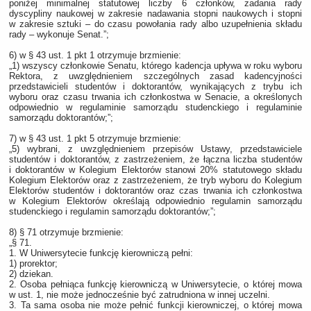
poniżej minimalnej statutowej liczby 6 członków, zadania rady
dyscypliny naukowej w zakresie nadawania stopni naukowych i stopni
w zakresie sztuki – do czasu powołania rady albo uzupełnienia składu
rady – wykonuje Senat.”;
6) w § 43 ust. 1 pkt 1 otrzymuje brzmienie:
„1) wszyscy członkowie Senatu, którego kadencja upływa w roku wyboru
Rektora, z uwzględnieniem szczególnych zasad kadencyjności
przedstawicieli studentów i doktorantów, wynikających z trybu ich
wyboru oraz czasu trwania ich członkostwa w Senacie, a określonych
odpowiednio w regulaminie samorządu studenckiego i regulaminie
samorządu doktorantów;”;
7) w § 43 ust. 1 pkt 5 otrzymuje brzmienie:
„5) wybrani, z uwzględnieniem przepisów Ustawy, przedstawiciele
studentów i doktorantów, z zastrzeżeniem, że łączna liczba studentów
i doktorantów w Kolegium Elektorów stanowi 20% statutowego składu
Kolegium Elektorów oraz z zastrzeżeniem, że tryb wyboru do Kolegium
Elektorów studentów i doktorantów oraz czas trwania ich członkostwa
w Kolegium Elektorów określają odpowiednio regulamin samorządu
studenckiego i regulamin samorządu doktorantów;”;
8) § 71 otrzymuje brzmienie:
„§ 71.
1. W Uniwersytecie funkcję kierowniczą pełni:
1) prorektor;
2) dziekan.
2. Osoba pełniąca funkcję kierowniczą w Uniwersytecie, o której mowa
w ust. 1, nie może jednocześnie być zatrudniona w innej uczelni.
3. Ta sama osoba nie może pełnić funkcji kierowniczej, o której mowa