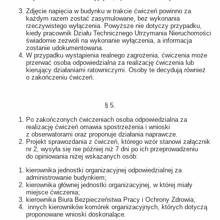
Zdjęcie napięcia w budynku w trakcie ćwiczeń powinno za
każdym razem zostać zasymulowane, bez wykonania
rzeczywistego wyłączenia. Powyższe nie dotyczy przypadku,
kiedy pracownik Działu Technicznego Utrzymania Nieruchomości
świadomie zezwoli na wykonanie wyłączenia, a informacja
zostanie udokumentowana.
W przypadku wystąpienia realnego zagrożenia, ćwiczenia może
przerwać osoba odpowiedzialna za realizację ćwiczenia lub
kierujący działaniami ratowniczymi. Osoby te decydują również
o zakończeniu ćwiczeń.
§ 5.
Po zakończonych ćwiczeniach osoba odpowiedzialna za
realizację ćwiczeń omawia spostrzeżenia i wnioski
z obserwatorami oraz proponuje działania naprawcze.
Projekt sprawozdania z ćwiczeń, którego wzór stanowi załącznik
nr 2, wysyła się nie później niż 7 dni po ich przeprowadzeniu
do opiniowania niżej wskazanych osób:
kierownika jednostki organizacyjnej odpowiedzialnej za
administrowanie budynkiem;
kierownika głównej jednostki organizacyjnej, w której miały
miejsce ćwiczenia;
kierownika Biura Bezpieczeństwa Pracy i Ochrony Zdrowia;
innych kierowników komórek organizacyjnych, których dotyczą
proponowane wnioski doskonalące.