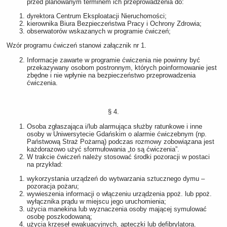
przed planowanym terminem ich przeprowadzenia do:
dyrektora Centrum Eksploatacji Nieruchomości;
kierownika Biura Bezpieczeństwa Pracy i Ochrony Zdrowia;
obserwatorów wskazanych w programie ćwiczeń;
Wzór programu ćwiczeń stanowi załącznik nr 1.
Informacje zawarte w programie ćwiczenia nie powinny być
przekazywany osobom postronnym, których poinformowanie jest
zbędne i nie wpłynie na bezpieczeństwo przeprowadzenia
ćwiczenia.
§ 4.
Osoba zgłaszająca i/lub alarmująca służby ratunkowe i inne
osoby w Uniwersytecie Gdańskim o alarmie ćwiczebnym (np.
Państwową Straż Pożarną) podczas rozmowy zobowiązana jest
każdorazowo użyć sformułowania „to są ćwiczenia”.
W trakcie ćwiczeń należy stosować środki pozoracji w postaci
na przykład:
wykorzystania urządzeń do wytwarzania sztucznego dymu –
pozoracja pożaru;
wywieszenia informacji o włączeniu urządzenia ppoż. lub ppoż.
wyłącznika prądu w miejscu jego uruchomienia;
użycia manekina lub wyznaczenia osoby mającej symulować
osobę poszkodowaną;
użycia krzeseł ewakuacyjnych, apteczki lub defibrylatora.