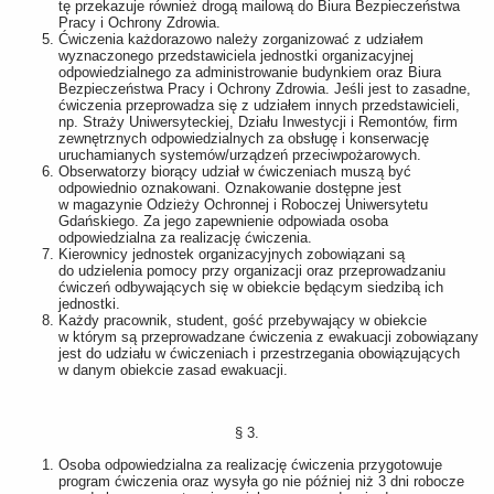
tę przekazuje również drogą mailową do Biura Bezpieczeństwa
Pracy i Ochrony Zdrowia.
Ćwiczenia każdorazowo należy zorganizować z udziałem
wyznaczonego przedstawiciela jednostki organizacyjnej
odpowiedzialnego za administrowanie budynkiem oraz Biura
Bezpieczeństwa Pracy i Ochrony Zdrowia. Jeśli jest to zasadne,
ćwiczenia przeprowadza się z udziałem innych przedstawicieli,
np. Straży Uniwersyteckiej, Działu Inwestycji i Remontów, firm
zewnętrznych odpowiedzialnych za obsługę i konserwację
uruchamianych systemów/urządzeń przeciwpożarowych.
Obserwatorzy biorący udział w ćwiczeniach muszą być
odpowiednio oznakowani. Oznakowanie dostępne jest
w magazynie Odzieży Ochronnej i Roboczej Uniwersytetu
Gdańskiego. Za jego zapewnienie odpowiada osoba
odpowiedzialna za realizację ćwiczenia.
Kierownicy jednostek organizacyjnych zobowiązani są
do udzielenia pomocy przy organizacji oraz przeprowadzaniu
ćwiczeń odbywających się w obiekcie będącym siedzibą ich
jednostki.
Każdy pracownik, student, gość przebywający w obiekcie
w którym są przeprowadzane ćwiczenia z ewakuacji zobowiązany
jest do udziału w ćwiczeniach i przestrzegania obowiązujących
w danym obiekcie zasad ewakuacji.
§ 3.
Osoba odpowiedzialna za realizację ćwiczenia przygotowuje
program ćwiczenia oraz wysyła go nie później niż 3 dni robocze