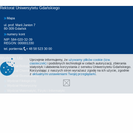
Rektorat Uniwersytetu Gdańskiego
Mapa
ul. prof. Marii Janion 7
80-309 Gdańsk
numery kont
NIP: 584-020-32-39
REGON: 000001330
tel. portiernia:
+ 48 58 523 30 00
Wydziały UG
Uprzejmie informujemy, że
używamy plików cookie (tzw.
ciasteczek)
i podobnych technologii w celach autoryzacji, zbierania
Wydział Biologii
statystyk i ułatwienia korzystania z serwisu Uniwersytetu Gdańskiego.
Korzystając z naszych stron wyrażasz zgodę na ich użycie, zgodnie
Wydział Chemii
z
aktualnymi ustawieniami Twojej przeglądarki
.
Wydział Ekonomiczny
Wydział Filologiczny
Wydział Historyczny
Wydział Matematyki, Fizyki i Informatyki
Wydział Nauk Społecznych
Wydział Oceanografii i Geografii
Wydział Prawa i Administracji
Wydział Zarządzania
Międzyuczelniany Wydział Biotechnologii
Biblioteka UG
Centrum Języków Obcych
Centrum Wychowania Fizycznego i Sportu