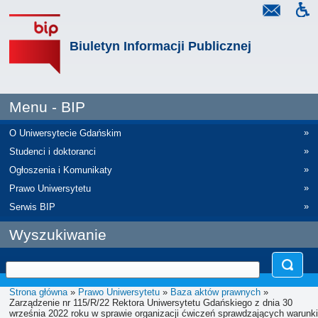
Biuletyn Informacji Publicznej
Menu - BIP
»
O Uniwersytecie Gdańskim
»
Studenci i doktoranci
»
Ogłoszenia i Komunikaty
»
Prawo Uniwersytetu
»
Serwis BIP
Wyszukiwanie
Strona główna
»
Prawo Uniwersytetu
»
Baza aktów prawnych
»
Zarządzenie nr 115/R/22 Rektora Uniwersytetu Gdańskiego z dnia 30
września 2022 roku w sprawie organizacji ćwiczeń sprawdzających warunki