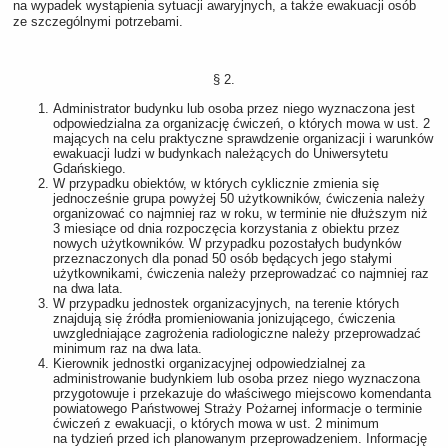
na wypadek wystąpienia sytuacji awaryjnych, a także ewakuacji osób
ze szczególnymi potrzebami.
§ 2.
Administrator budynku lub osoba przez niego wyznaczona jest
odpowiedzialna za organizację ćwiczeń, o których mowa w ust. 2
mających na celu praktyczne sprawdzenie organizacji i warunków
ewakuacji ludzi w budynkach należących do Uniwersytetu
Gdańskiego.
W przypadku obiektów, w których cyklicznie zmienia się
jednocześnie grupa powyżej 50 użytkowników, ćwiczenia należy
organizować co najmniej raz w roku, w terminie nie dłuższym niż
3 miesiące od dnia rozpoczęcia korzystania z obiektu przez
nowych użytkowników. W przypadku pozostałych budynków
przeznaczonych dla ponad 50 osób będących jego stałymi
użytkownikami, ćwiczenia należy przeprowadzać co najmniej raz
na dwa lata.
W przypadku jednostek organizacyjnych, na terenie których
znajdują się źródła promieniowania jonizującego, ćwiczenia
uwzgledniające zagrożenia radiologiczne należy przeprowadzać
minimum raz na dwa lata.
Kierownik jednostki organizacyjnej odpowiedzialnej za
administrowanie budynkiem lub osoba przez niego wyznaczona
przygotowuje i przekazuje do właściwego miejscowo komendanta
powiatowego Państwowej Straży Pożarnej informacje o terminie
ćwiczeń z ewakuacji, o których mowa w ust. 2 minimum
na tydzień przed ich planowanym przeprowadzeniem. Informację