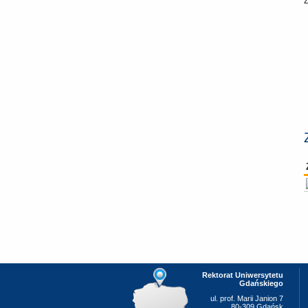
Rektorat Uniwersytetu
Gdańskiego
ul. prof. Marii Janion 7
80-309 Gdańsk