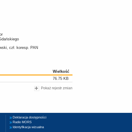
or
 Gdańskiego
owski, czł. koresp. PAN
Wielkość
76.75 KB
Pokaż rejestr zmian
Deklaracja dostępności
Radio MORS
Identyfikacja wizualna