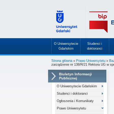
B
O Uniwersytecie
Studenci i
Gdańskim
doktoranci
»
»
Strona główna
»
Prawo Uniwersytetu
»
Ba
zarządzenie nr 138/R/21 Rektora UG w sp
Biuletyn Informacji
Publicznej
O Uniwersytecie Gdańskim
Studenci i doktoranci
Ogłoszenia i Komunikaty
Prawo Uniwersytetu