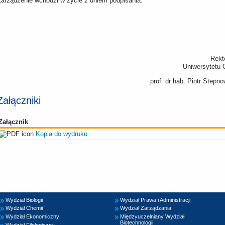
Zarządzenie wchodzi w życie z dniem podpisania.
Rekt
Uniwersytetu
prof. dr hab. Piotr Stepn
Załączniki
Załącznik
Kopia do wydruku
Wydział Biologii
Wydział Prawa i Administracji
Wydział Chemii
Wydział Zarządzania
Wydział Ekonomiczny
Międzyuczelniany Wydział
Biotechnologii
Wydział Filologiczny