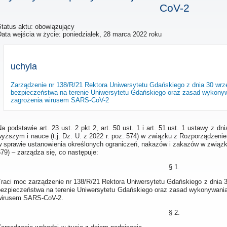
CoV-2
Status aktu: obowiązujący
Data wejścia w życie:
poniedziałek, 28 marca 2022 roku
uchyla
Zarządzenie nr 138/R/21 Rektora Uniwersytetu Gdańskiego z dnia 30 wr
bezpieczeństwa na terenie Uniwersytetu Gdańskiego oraz zasad wykonyw
zagrożenia wirusem SARS-CoV-2
a podstawie art. 23 ust. 2 pkt 2, art. 50 ust. 1 i art. 51 ust. 1 ustawy z d
wyższym i nauce (t.j. Dz. U. z 2022 r. poz. 574) w związku z Rozporządzeni
w sprawie ustanowienia określonych ograniczeń, nakazów i zakazów w związk
79) – zarządza się, co następuje:
§ 1.
Traci moc zarządzenie nr 138/R/21 Rektora Uniwersytetu Gdańskiego z dnia
bezpieczeństwa na terenie Uniwersytetu Gdańskiego oraz zasad wykonywania
wirusem SARS-CoV-2.
§ 2.