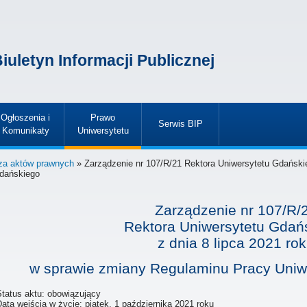
iuletyn Informacji Publicznej
Ogłoszenia i
Prawo
Serwis BIP
Komunikaty
Uniwersytetu
»
»
»
za aktów prawnych
» Zarządzenie nr 107/R/21 Rektora Uniwersytetu Gdańskie
dańskiego
Zarządzenie nr 107/R/
Rektora Uniwersytetu Gdań
z dnia
8 lipca 2021 ro
w sprawie zmiany Regulaminu Pracy Uniw
Status aktu: obowiązujący
Data wejścia w życie:
piątek, 1 października 2021 roku