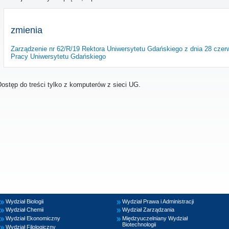
zmienia
Zarządzenie nr 62/R/19 Rektora Uniwersytetu Gdańskiego z dnia 28 cze
Pracy Uniwersytetu Gdańskiego
ostęp do treści tylko z komputerów z sieci UG.
Wydział Biologii
Wydział Prawa i Administracji
Wydział Chemii
Wydział Zarządzania
Wydział Ekonomiczny
Międzyuczelniany Wydział
Biotechnologii
Wydział Filologiczny