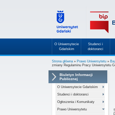
B
O Uniwersytecie
Studenci i
Gdańskim
doktoranci
»
»
Strona główna
»
Prawo Uniwersytetu
»
Ba
zmiany Regulaminu Pracy Uniwersytetu G
Biuletyn Informacji
Publicznej
O Uniwersytecie Gdańskim
Studenci i doktoranci
Ogłoszenia i Komunikaty
Prawo Uniwersytetu