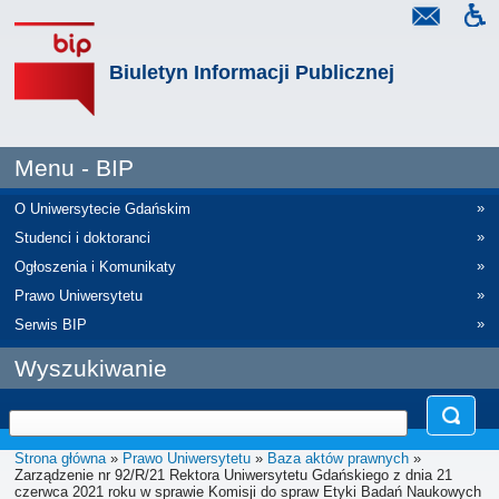
Biuletyn Informacji Publicznej
Menu - BIP
»
O Uniwersytecie Gdańskim
»
Studenci i doktoranci
»
Ogłoszenia i Komunikaty
»
Prawo Uniwersytetu
»
Serwis BIP
Wyszukiwanie
Strona główna
»
Prawo Uniwersytetu
»
Baza aktów prawnych
»
Zarządzenie nr 92/R/21 Rektora Uniwersytetu Gdańskiego z dnia 21
czerwca 2021 roku w sprawie Komisji do spraw Etyki Badań Naukowych