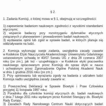
§ 2.
1. Zadania Komisji, o której mowa w § 1, obejmują w szczególności:
1) zapewnienie badaniom naukowym zgodności z wysokimi standardami
etycznymi;
2) wsparcie badaczy przy rozstrzyganiu dylematów etycznych
związanych z planowaniem i prowadzeniem badań naukowych;
3) wydawanie opinii lub zgód w sprawie badań, w których planuje się
oddziaływanie na ludzi.
2. Komisja wykonując swoje zadania, uwzględnia zasady zawarte
w Kodeksie Etyki Nauczyciela Akademickiego Uniwersytetu Gdańskiego
ustanowionym uchwałą nr 40/07 Senatu UG z dnia 28 czerwca 2007
roku (ze zm.), jak też - uzupełniająco - w Kodeksie etyki pracownika
naukowego opracowanym przez Komisję do spraw etyki w nauce
i uchwalonym przez Zgromadzenie Ogólne Polskiej Akademii Nauk
w dniu 1 grudnia 2016 roku (ze zm.).
3. Przy opiniowaniu lub wyrażaniu zgody na badania z udziałem ludzi
Komisja nadto uwzględnia zasady zawarte w:
1) Powszechnej Deklaracji w Sprawie Bioetyki i Praw Człowieka
przyjętej 11 listopada 1997 roku;
2) Poradniku dla członków komisji etycznych ds. badań naukowych
z dnia 7 lutego 2011 roku wydanym przez Komitet Sterujący ds. Bioetyki
Rady Europy;
3) Zasadach Rady Narodowego Centrum Nauki dotyczących badań