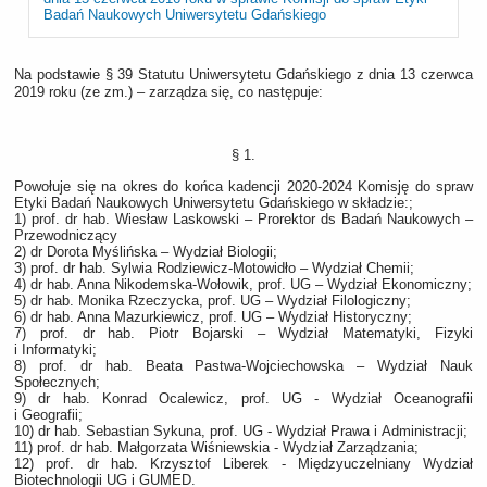
Badań Naukowych Uniwersytetu Gdańskiego
Na podstawie § 39 Statutu Uniwersytetu Gdańskiego z dnia 13 czerwca
2019 roku (ze zm.) – zarządza się, co następuje:
§ 1.
Powołuje się na okres do końca kadencji 2020-2024 Komisję do spraw
Etyki Badań Naukowych Uniwersytetu Gdańskiego w składzie:;
1) prof. dr hab. Wiesław Laskowski – Prorektor ds Badań Naukowych –
Przewodniczący
2) dr Dorota Myślińska – Wydział Biologii;
3) prof. dr hab. Sylwia Rodziewicz-Motowidło – Wydział Chemii;
4) dr hab. Anna Nikodemska-Wołowik, prof. UG – Wydział Ekonomiczny;
5) dr hab. Monika Rzeczycka, prof. UG – Wydział Filologiczny;
6) dr hab. Anna Mazurkiewicz, prof. UG – Wydział Historyczny;
7) prof. dr hab. Piotr Bojarski – Wydział Matematyki, Fizyki
i Informatyki;
8) prof. dr hab. Beata Pastwa-Wojciechowska – Wydział Nauk
Społecznych;
9) dr hab. Konrad Ocalewicz, prof. UG - Wydział Oceanografii
i Geografii;
10) dr hab. Sebastian Sykuna, prof. UG - Wydział Prawa i Administracji;
11) prof. dr hab. Małgorzata Wiśniewskia - Wydział Zarządzania;
12) prof. dr hab. Krzysztof Liberek - Międzyuczelniany Wydział
Biotechnologii UG i GUMED.