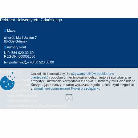
Rektorat Uniwersytetu Gdańskiego
Mapa
ul. prof. Marii Janion 7
80-309 Gdańsk
numery kont
NIP: 584-020-32-39
REGON: 000001330
tel. portiernia:
+ 48 58 523 30 00
Wydziały UG
Uprzejmie informujemy, że
używamy plików cookie (tzw.
ciasteczek)
i podobnych technologii w celach autoryzacji, zbierania
Wydział Biologii
statystyk i ułatwienia korzystania z serwisu Uniwersytetu Gdańskiego.
Korzystając z naszych stron wyrażasz zgodę na ich użycie, zgodnie
Wydział Chemii
z
aktualnymi ustawieniami Twojej przeglądarki
.
Wydział Ekonomiczny
Wydział Filologiczny
Wydział Historyczny
Wydział Matematyki, Fizyki i Informatyki
Wydział Nauk Społecznych
Wydział Oceanografii i Geografii
Wydział Prawa i Administracji
Wydział Zarządzania
Międzyuczelniany Wydział Biotechnologii
Biblioteka UG