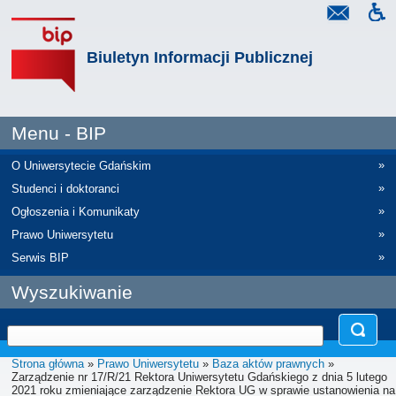
Biuletyn Informacji Publicznej
Menu - BIP
»
O Uniwersytecie Gdańskim
»
Studenci i doktoranci
»
Ogłoszenia i Komunikaty
»
Prawo Uniwersytetu
»
Serwis BIP
Wyszukiwanie
Strona główna
»
Prawo Uniwersytetu
»
Baza aktów prawnych
»
Zarządzenie nr 17/R/21 Rektora Uniwersytetu Gdańskiego z dnia 5 lutego
2021 roku zmieniające zarządzenie Rektora UG w sprawie ustanowienia na