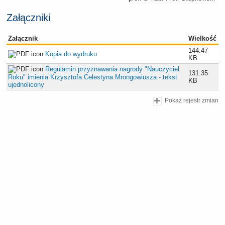
Załączniki
Załącznik
Wielkość
144.47
Kopia do wydruku
KB
Regulamin przyznawania nagrody "Nauczyciel
131.35
Roku" imienia Krzysztofa Celestyna Mrongowiusza - tekst
KB
ujednolicony
Pokaż rejestr zmian