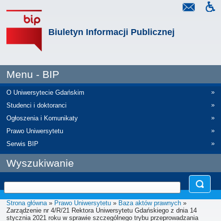
Biuletyn Informacji Publicznej
Menu - BIP
»
O Uniwersytecie Gdańskim
»
Studenci i doktoranci
»
Ogłoszenia i Komunikaty
»
Prawo Uniwersytetu
»
Serwis BIP
Wyszukiwanie
Strona główna
»
Prawo Uniwersytetu
»
Baza aktów prawnych
»
Zarządzenie nr 4/R/21 Rektora Uniwersytetu Gdańskiego z dnia 14
stycznia 2021 roku w sprawie szczególnego trybu przeprowadzania