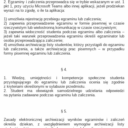
2. Egzaminy i zaliczenia przeprowadza się w trybie wskazanym w ust. 1
pkt 1, przy użyciu Microsoft Teams albo innej aplikacji, jeżeli prodziekan
wyrazi na to zgodę, o ile ta aplikacja:
1) umożliwia rejestrację przebiegu egzaminu lub zaliczenia;
2) zapewnia przeprowadzenie egzaminu w formie pisemnej w czasie
rzeczywistym lub wielostronną komunikację w czasie rzeczywistym;
3) zapewnia widoczność studenta podczas egzaminu albo zaliczenia –
jeżeli taki warunek przeprowadzenia egzaminu określi egzaminator lub
osoba przeprowadzająca zaliczenie;
4) umożliwia archiwizację listy studentów, którzy przystąpili do egzaminu
lub zaliczenia, a także archiwizację prac pisemnych – w przypadku
formy pisemnej egzaminu lub zaliczenia.
§ 4.
1. Wiedzę, umiejętności i kompetencje społeczne studenta
przystępującego do egzaminu lub zaliczenia ocenia się zgodnie
z kryteriami określonymi w sylabusie przedmiotu.
2. Student ma obowiązek samodzielnego udzielania odpowiedzi
na pytania zadawane podczas egzaminu lub zaliczenia.
§ 5.
Zasady elektronicznej archiwizacji wyników egzaminów i zaliczeń
określa dziekan, z uwzględnieniem wymogów archiwizacji listy