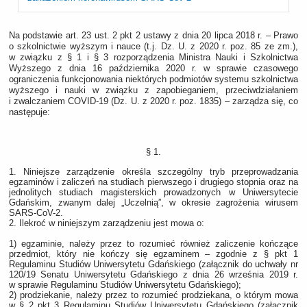
Na podstawie art. 23 ust. 2 pkt 2 ustawy z dnia 20 lipca 2018 r. – Prawo
o szkolnictwie wyższym i nauce (t.j. Dz. U. z 2020 r. poz. 85 ze zm.),
w związku z § 1 i § 3 rozporządzenia Ministra Nauki i Szkolnictwa
Wyższego z dnia 16 października 2020 r. w sprawie czasowego
ograniczenia funkcjonowania niektórych podmiotów systemu szkolnictwa
wyższego i nauki w związku z zapobieganiem, przeciwdziałaniem
i zwalczaniem COVID-19 (Dz. U. z 2020 r. poz. 1835) – zarządza się, co
następuje:
§ 1.
1. Niniejsze zarządzenie określa szczególny tryb przeprowadzania
egzaminów i zaliczeń na studiach pierwszego i drugiego stopnia oraz na
jednolitych studiach magisterskich prowadzonych w Uniwersytecie
Gdańskim, zwanym dalej „Uczelnią”, w okresie zagrożenia wirusem
SARS-CoV-2.
2. Ilekroć w niniejszym zarządzeniu jest mowa o:
1) egzaminie, należy przez to rozumieć również zaliczenie kończące
przedmiot, który nie kończy się egzaminem – zgodnie z § pkt 1
Regulaminu Studiów Uniwersytetu Gdańskiego (załącznik do uchwały nr
120/19 Senatu Uniwersytetu Gdańskiego z dnia 26 września 2019 r.
w sprawie Regulaminu Studiów Uniwersytetu Gdańskiego);
2) prodziekanie, należy przez to rozumieć prodziekana, o którym mowa
w § 2 pkt 3 Regulaminu Studiów Uniwersytetu Gdańskiego (załącznik