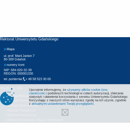
Rektorat Uniwersytetu Gdańskiego
Mapa
ul. prof. Marii Janion 7
80-309 Gdańsk
numery kont
NIP: 584-020-32-39
REGON: 000001330
tel. portiernia:
+ 48 58 523 30 00
Wydziały UG
Uprzejmie informujemy, że
używamy plików cookie (tzw.
ciasteczek)
i podobnych technologii w celach autoryzacji, zbierania
Wydział Biologii
statystyk i ułatwienia korzystania z serwisu Uniwersytetu Gdańskiego.
Korzystając z naszych stron wyrażasz zgodę na ich użycie, zgodnie
Wydział Chemii
z
aktualnymi ustawieniami Twojej przeglądarki
.
Wydział Ekonomiczny
Wydział Filologiczny
Wydział Historyczny
Wydział Matematyki, Fizyki i Informatyki
Wydział Nauk Społecznych
Wydział Oceanografii i Geografii