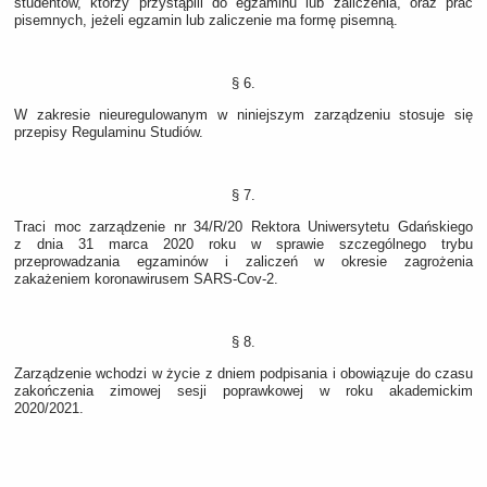
studentów, którzy przystąpili do egzaminu lub zaliczenia, oraz prac
pisemnych, jeżeli egzamin lub zaliczenie ma formę pisemną.
§ 6.
W zakresie nieuregulowanym w niniejszym zarządzeniu stosuje się
przepisy Regulaminu Studiów.
§ 7.
Traci moc zarządzenie nr 34/R/20 Rektora Uniwersytetu Gdańskiego
z dnia 31 marca 2020 roku w sprawie szczególnego trybu
przeprowadzania egzaminów i zaliczeń w okresie zagrożenia
zakażeniem koronawirusem SARS-Cov-2.
§ 8.
Zarządzenie wchodzi w życie z dniem podpisania i obowiązuje do czasu
zakończenia zimowej sesji poprawkowej w roku akademickim
2020/2021.