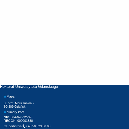
Rektorat Uniwersytetu Gdańskiego
Mapa
ul. prof. Marii Janion 7
80-309 Gdańsk
numery kont
NIP: 584-020-32-39
REGON: 000001330
tel. portiernia:
+ 48 58 523 30 00