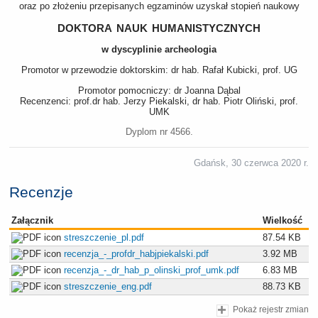
oraz po złożeniu przepisanych egzaminów uzyskał stopień naukowy
doktora nauk humanistycznych
w dyscyplinie archeologia
Promotor w przewodzie doktorskim: dr hab. Rafał Kubicki, prof. UG
Promotor pomocniczy: dr Joanna Dąbal
Recenzenci: prof.dr hab. Jerzy Piekalski, dr hab. Piotr Oliński, prof.
UMK
Dyplom nr 4566.
Gdańsk, 30 czerwca 2020 r.
Recenzje
Załącznik
Wielkość
streszczenie_pl.pdf
87.54 KB
recenzja_-_profdr_habjpiekalski.pdf
3.92 MB
recenzja_-_dr_hab_p_olinski_prof_umk.pdf
6.83 MB
streszczenie_eng.pdf
88.73 KB
Pokaż rejestr zmian