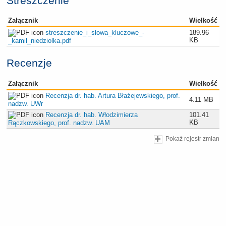
Streszczenie
Załącznik
Wielkość
streszczenie_i_slowa_kluczowe_-
189.96
KB
_kamil_niedziolka.pdf
Recenzje
Załącznik
Wielkość
Recenzja dr. hab. Artura Błażejewskiego, prof.
4.11 MB
nadzw. UWr
Recenzja dr. hab. Włodzimierza
101.41
KB
Rączkowskiego, prof. nadzw. UAM
Pokaż rejestr zmian