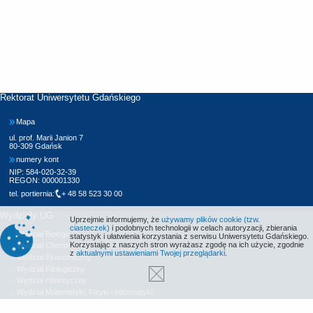
Rektorat Uniwersytetu Gdańskiego
Mapa
ul. prof. Marii Janion 7
80-309 Gdańsk
numery kont
NIP: 584-020-32-39
REGON: 000001330
tel. portiernia:
+ 48 58 523 30 00
Wydziały UG
Uprzejmie informujemy, że
używamy plików cookie (tzw.
ciasteczek)
i podobnych technologii w celach autoryzacji, zbierania
Wydział Biologii
statystyk i ułatwienia korzystania z serwisu Uniwersytetu Gdańskiego.
Korzystając z naszych stron wyrażasz zgodę na ich użycie, zgodnie
Wydział Chemii
z
aktualnymi ustawieniami Twojej przeglądarki
.
Wydział Ekonomiczny
Wydział Filologiczny
Wydział Historyczny
Wydział Matematyki, Fizyki i Informatyki
Wydział Nauk Społecznych