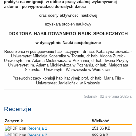
praktyk: na emigracji, w obliczu pracy zdalnej wykonywanej
z domu i po wyprowadzce dorosłych dzieci
oraz oceny aktywności naukowej
uzyskała stopień naukowy
doktora habilitowanego nauk społecznych
w dyscyplinie Nauki socjologiczne
Recenzenci w postępowaniu habilitacyjnym: dr hab. Katarzyna Suwada -
Uniwersytet Mikołaja Kopernika w Toruniu, dr hab. Aldona Żurek -
Uniwersytet im. Adama Mickiewicza w Poznaniu, dr hab. Iwona Przybył -
Uniwersytet im. Adama Mickiewicza w Poznaniu, dr hab. Małgorzata
Sikorska - Uniwersytet Warszawski w Warszawie
Przewodniczący komisji habilitacyjnej: prof. dr hab. Maria Flis -
Uniwersytet Jagielloński w Krakowie
Gdańsk, 02 sierpnia 2026 r.
Recenzje
Załącznik
Wielkość
Recenzja 1
151.36 KB
Recenzja 2
999.9 KB