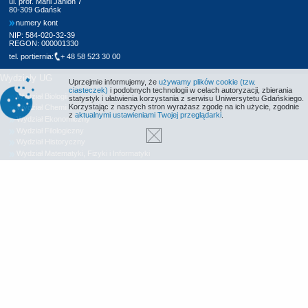
ul. prof. Marii Janion 7
80-309 Gdańsk
numery kont
NIP: 584-020-32-39
REGON: 000001330
tel. portiernia:
+ 48 58 523 30 00
Wydziały UG
Uprzejmie informujemy, że
używamy plików cookie (tzw.
ciasteczek)
i podobnych technologii w celach autoryzacji, zbierania
Wydział Biologii
statystyk i ułatwienia korzystania z serwisu Uniwersytetu Gdańskiego.
Korzystając z naszych stron wyrażasz zgodę na ich użycie, zgodnie
Wydział Chemii
z
aktualnymi ustawieniami Twojej przeglądarki
.
Wydział Ekonomiczny
Wydział Filologiczny
Wydział Historyczny
Wydział Matematyki, Fizyki i Informatyki
Wydział Nauk Społecznych
Wydział Oceanografii i Geografii
Wydział Prawa i Administracji
Wydział Zarządzania
Międzyuczelniany Wydział Biotechnologii
Biblioteka UG
Centrum Języków Obcych
Centrum Wychowania Fizycznego i Sportu
Wydawnictwo UG
Biuro Karier UG
Deklaracja dostępności
Radio MORS