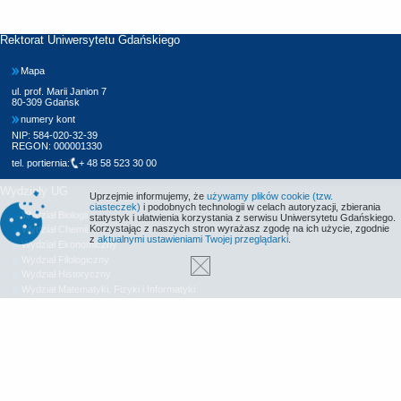
Rektorat Uniwersytetu Gdańskiego
Mapa
ul. prof. Marii Janion 7
80-309 Gdańsk
numery kont
NIP: 584-020-32-39
REGON: 000001330
tel. portiernia:
+ 48 58 523 30 00
Wydziały UG
Uprzejmie informujemy, że
używamy plików cookie (tzw.
ciasteczek)
i podobnych technologii w celach autoryzacji, zbierania
Wydział Biologii
statystyk i ułatwienia korzystania z serwisu Uniwersytetu Gdańskiego.
Korzystając z naszych stron wyrażasz zgodę na ich użycie, zgodnie
Wydział Chemii
z
aktualnymi ustawieniami Twojej przeglądarki
.
Wydział Ekonomiczny
Wydział Filologiczny
Wydział Historyczny
Wydział Matematyki, Fizyki i Informatyki
Wydział Nauk Społecznych
Wydział Oceanografii i Geografii
Wydział Prawa i Administracji
Wydział Zarządzania
Międzyuczelniany Wydział Biotechnologii
Biblioteka UG
Centrum Języków Obcych