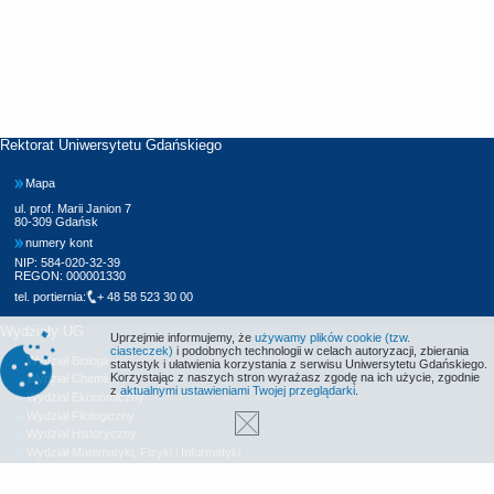
Rektorat Uniwersytetu Gdańskiego
Mapa
ul. prof. Marii Janion 7
80-309 Gdańsk
numery kont
NIP: 584-020-32-39
REGON: 000001330
tel. portiernia:
+ 48 58 523 30 00
Wydziały UG
Uprzejmie informujemy, że
używamy plików cookie (tzw.
ciasteczek)
i podobnych technologii w celach autoryzacji, zbierania
Wydział Biologii
statystyk i ułatwienia korzystania z serwisu Uniwersytetu Gdańskiego.
Korzystając z naszych stron wyrażasz zgodę na ich użycie, zgodnie
Wydział Chemii
z
aktualnymi ustawieniami Twojej przeglądarki
.
Wydział Ekonomiczny
Wydział Filologiczny
Wydział Historyczny
Wydział Matematyki, Fizyki i Informatyki
Wydział Nauk Społecznych
Wydział Oceanografii i Geografii