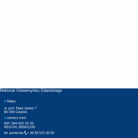
Rektorat Uniwersytetu Gdańskiego
Mapa
ul. prof. Marii Janion 7
80-309 Gdańsk
numery kont
NIP: 584-020-32-39
REGON: 000001330
tel. portiernia:
+ 48 58 523 30 00