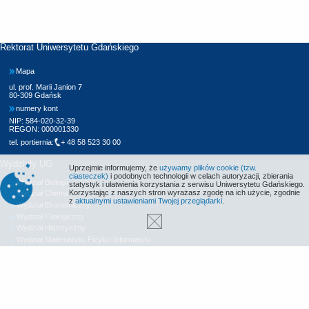
Rektorat Uniwersytetu Gdańskiego
Mapa
ul. prof. Marii Janion 7
80-309 Gdańsk
numery kont
NIP: 584-020-32-39
REGON: 000001330
tel. portiernia:
+ 48 58 523 30 00
Wydziały UG
Uprzejmie informujemy, że
używamy plików cookie (tzw.
ciasteczek)
i podobnych technologii w celach autoryzacji, zbierania
Wydział Biologii
statystyk i ułatwienia korzystania z serwisu Uniwersytetu Gdańskiego.
Korzystając z naszych stron wyrażasz zgodę na ich użycie, zgodnie
Wydział Chemii
z
aktualnymi ustawieniami Twojej przeglądarki
.
Wydział Ekonomiczny
Wydział Filologiczny
Wydział Historyczny
Wydział Matematyki, Fizyki i Informatyki
Wydział Nauk Społecznych
Wydział Oceanografii i Geografii
Wydział Prawa i Administracji
Wydział Zarządzania
Międzyuczelniany Wydział Biotechnologii
Biblioteka UG