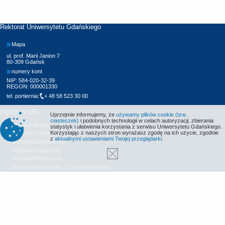
Rektorat Uniwersytetu Gdańskiego
Mapa
ul. prof. Marii Janion 7
80-309 Gdańsk
numery kont
NIP: 584-020-32-39
REGON: 000001330
tel. portiernia:
+ 48 58 523 30 00
Wydziały UG
Uprzejmie informujemy, że
używamy plików cookie (tzw.
ciasteczek)
i podobnych technologii w celach autoryzacji, zbierania
Wydział Biologii
statystyk i ułatwienia korzystania z serwisu Uniwersytetu Gdańskiego.
Korzystając z naszych stron wyrażasz zgodę na ich użycie, zgodnie
Wydział Chemii
z
aktualnymi ustawieniami Twojej przeglądarki
.
Wydział Ekonomiczny
Wydział Filologiczny
Wydział Historyczny
Wydział Matematyki, Fizyki i Informatyki
Wydział Nauk Społecznych
Wydział Oceanografii i Geografii
Wydział Prawa i Administracji
Wydział Zarządzania
Międzyuczelniany Wydział Biotechnologii
Biblioteka UG