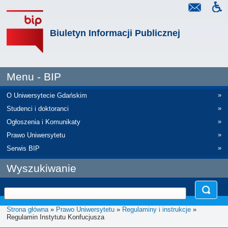
Biuletyn Informacji Publicznej
Menu - BIP
»
O Uniwersytecie Gdańskim
»
Studenci i doktoranci
»
Ogłoszenia i Komunikaty
»
Prawo Uniwersytetu
»
Serwis BIP
Wyszukiwanie
Strona główna
»
Prawo Uniwersytetu
»
Regulaminy i instrukcje
»
Regulamin Instytutu Konfucjusza