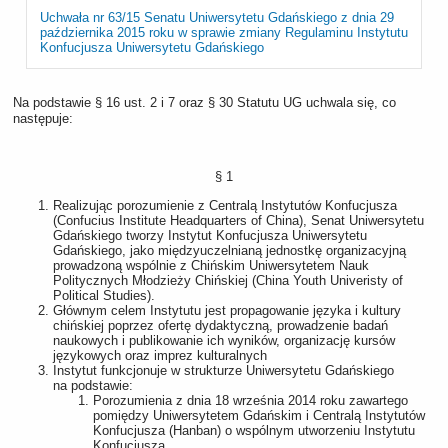
Uchwała nr 63/15 Senatu Uniwersytetu Gdańskiego z dnia 29
października 2015 roku w sprawie zmiany Regulaminu Instytutu
Konfucjusza Uniwersytetu Gdańskiego
Na podstawie § 16 ust. 2 i 7 oraz § 30 Statutu UG uchwala się, co
następuje:
§ 1
Realizując porozumienie z Centralą Instytutów Konfucjusza
(Confucius Institute Headquarters of China), Senat Uniwersytetu
Gdańskiego tworzy Instytut Konfucjusza Uniwersytetu
Gdańskiego, jako międzyuczelnianą jednostkę organizacyjną
prowadzoną wspólnie z Chińskim Uniwersytetem Nauk
Politycznych Młodzieży Chińskiej (China Youth Univeristy of
Political Studies).
Głównym celem Instytutu jest propagowanie języka i kultury
chińskiej poprzez ofertę dydaktyczną, prowadzenie badań
naukowych i publikowanie ich wyników, organizację kursów
językowych oraz imprez kulturalnych
Instytut funkcjonuje w strukturze Uniwersytetu Gdańskiego
na podstawie:
Porozumienia z dnia 18 września 2014 roku zawartego
pomiędzy Uniwersytetem Gdańskim i Centralą Instytutów
Konfucjusza (Hanban) o wspólnym utworzeniu Instytutu
Konfucjusza,