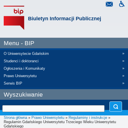
Biuletyn Informacji Publicznej
Menu - BIP
»
O Uniwersytecie Gdańskim
»
Studenci i doktoranci
»
Ogłoszenia i Komunikaty
»
Prawo Uniwersytetu
»
Serwis BIP
Wyszukiwanie
Strona główna
»
Prawo Uniwersytetu
»
Regulaminy i instrukcje
»
Regulamin Gdańskiego Uniwersytetu Trzeciego Wieku Uniwersytetu
Gdańskiego