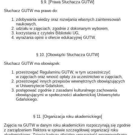
§ 9. [Prawa Słuchacza GUTW]
Słuchacz GUTW ma prawo do:
zdobywania wiedzy oraz rozwijania własnych zainteresowań
naukowych,
udziału w zajęciach, zgodnie z dokonanym wyborem,
korzystania z czytelni Biblioteki UG,
wyrażania opinii o ofercie edukacyjnej GUTW.
§ 10. [Obowiązki Słuchacza GUTW]
Słuchacz GUTW ma obowiązek:
przestrzegać Regulaminu GUTW, w tym uczestniczyć
w zajęciach oraz wnosić opłaty za uczestnictwo w zajęciach,
przestrzegać innych przepisów wewnętrznych obowiązujących
w Uniwersytecie Gdańskim,
postępować zgodnie z zasadami kulturalnego zachowania
obowiązującymi w społeczności akademickiej Uniwersytetu
Gdańskiego.
§ 11. [Organizacja roku akademickiego]
Zajęcia na GUTW w danym roku akademickim rozpoczynają się zgodnie
z zarządzeniem Rektora w sprawie szczegółowej organizacji roku
akademickiego. Zajęcia kończy oficjalna uroczystość przeprowadzana