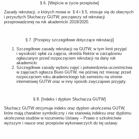
§ 6. [Wejście w życie przepisów]
Zasady rekrutacji, o których mowa w § 4 i § 5, stosuje się do obecnych
i przyszłych Słuchaczy GUTW, począwszy od rekrutacji
przeprowadzonej na rok akademicki 2019/2020.
§ 7. [Przepisy szczegółowe dotyczące rekrutacji]
Szczegółowe zasady rekrutacji na GUTW, w tym limit przyjęć
i wysokość opłat za zajęcia, określa Rektor w zarządzeniu
ogłaszanym przed rozpoczęciem rekrutacji na dany rok
akademicki.
Szczegółowe zasady wyboru zajęć i potwierdzenia uczestnictwa
w zajęciach ogłasza Biuro GUTW, nie później niż miesiąc przed
rozpoczęciem roku akademickiego lub semestru na stronie
internetowej GUTW oraz w inny sposób zwyczajowo przyjęty.
§ 8. [Indeks i dyplom Słuchacza GUTW]
Słuchacz GUTW otrzymuje indeks oraz dyplom ukończenia GUTW,
które mają charakter symboliczny i nie stanowią indeksu oraz dyplomu
ukończenia studiów w rozumieniu Ustawy ‒ Prawo o szkolnictwie
wyższym i nauce oraz przepisów wykonawczych do tej ustawy.