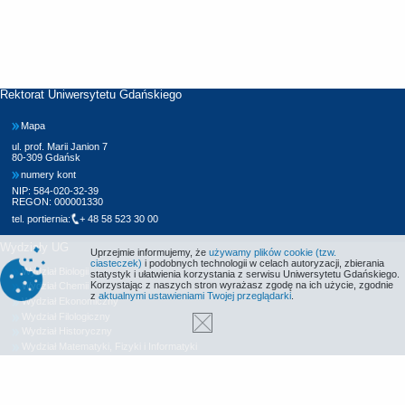
Rektorat Uniwersytetu Gdańskiego
Mapa
ul. prof. Marii Janion 7
80-309 Gdańsk
numery kont
NIP: 584-020-32-39
REGON: 000001330
tel. portiernia:
+ 48 58 523 30 00
Wydziały UG
Uprzejmie informujemy, że
używamy plików cookie (tzw.
ciasteczek)
i podobnych technologii w celach autoryzacji, zbierania
Wydział Biologii
statystyk i ułatwienia korzystania z serwisu Uniwersytetu Gdańskiego.
Korzystając z naszych stron wyrażasz zgodę na ich użycie, zgodnie
Wydział Chemii
z
aktualnymi ustawieniami Twojej przeglądarki
.
Wydział Ekonomiczny
Wydział Filologiczny
Wydział Historyczny
Wydział Matematyki, Fizyki i Informatyki
Wydział Nauk Społecznych
Wydział Oceanografii i Geografii
Wydział Prawa i Administracji