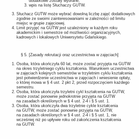
dodatkowe zostały wybrane,
wpis na listę Słuchaczy GUTW.
Słuchacz GUTW może wybrać dowolną liczbę zajęć dodatkowych
zgodnie ze swoimi zainteresowaniami w zależności od limitu
miejsc w grupie zajęciowej.
Limit przyjęć na GUTW jest uzależniony w każdym roku
akademickim i semestrze od możliwości organizacyjnych,
kadrowych i lokalowych Uniwersytetu Gdańskiego.
§ 5. [Zasady rekrutacji oraz uczestnictwa w zajęciach]
Osoba, która ukończyła 60 lat, może zostać przyjęta na GUTW
na okres trzyletniego cyklu kształcenia. Warunkiem uczestnictwa
w zajęciach kolejnych semestrów w trzyletnim cyklu kształcenia
jest potwierdzenie uczestnictwa w zajęciach i wniesienie opłaty,
o której mowa w § 4 ust. 2 pkt 2, przed rozpoczęciem każdego
semestru.
Osoba, która ukończyła trzyletni cykl kształcenia na GUTW,
może zostać ponownie jednokrotnie przyjęta na GUTW
na zasadach określonych w § 4 ust. 2-4 i § 5 ust. 1.
Osoba, która ukończyła dwa trzyletnie cykle kształcenia
na GUTW, może zostać ponownie przyjęta na GUTW,
na zasadach określonych w § 4 ust. 2-4 i § 5 ust. 1, nie
wcześniej niż po upływie roku od zakończenia kształcenia
na GUTW.