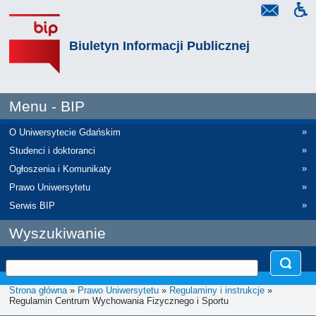
Biuletyn Informacji Publicznej
Menu - BIP
»
O Uniwersytecie Gdańskim
»
Studenci i doktoranci
»
Ogłoszenia i Komunikaty
»
Prawo Uniwersytetu
»
Serwis BIP
Wyszukiwanie
Strona główna
»
Prawo Uniwersytetu
»
Regulaminy i instrukcje
»
Regulamin Centrum Wychowania Fizycznego i Sportu