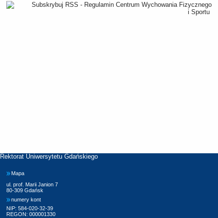
Rektorat Uniwersytetu Gdańskiego
Mapa
ul. prof. Marii Janion 7
80-309 Gdańsk
numery kont
NIP: 584-020-32-39
REGON: 000001330