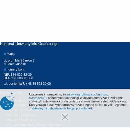
Rektorat Uniwersytetu Gdańskiego
Mapa
ul. prof. Marii Janion 7
80-309 Gdańsk
numery kont
NIP: 584-020-32-39
REGON: 000001330
tel. portiernia:
+ 48 58 523 30 00
Wydziały UG
Uprzejmie informujemy, że
używamy plików cookie (tzw.
ciasteczek)
i podobnych technologii w celach autoryzacji, zbierania
Wydział Biologii
statystyk i ułatwienia korzystania z serwisu Uniwersytetu Gdańskiego.
Korzystając z naszych stron wyrażasz zgodę na ich użycie, zgodnie
Wydział Chemii
z
aktualnymi ustawieniami Twojej przeglądarki
.
Wydział Ekonomiczny
Wydział Filologiczny
Wydział Historyczny
Wydział Matematyki, Fizyki i Informatyki
Wydział Nauk Społecznych