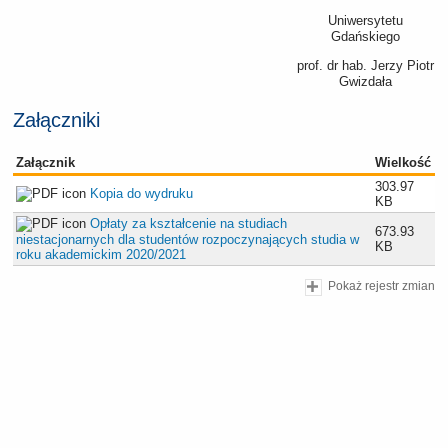
Uniwersytetu
Gdańskiego
prof. dr hab. Jerzy Piotr
Gwizdała
Załączniki
Załącznik
Wielkość
303.97
Kopia do wydruku
KB
Opłaty za kształcenie na studiach
673.93
niestacjonarnych dla studentów rozpoczynających studia w
KB
roku akademickim 2020/2021
Pokaż rejestr zmian