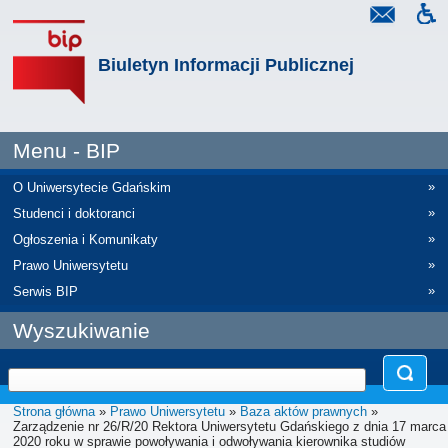
Biuletyn Informacji Publicznej
Menu - BIP
»
O Uniwersytecie Gdańskim
»
Studenci i doktoranci
»
Ogłoszenia i Komunikaty
»
Prawo Uniwersytetu
»
Serwis BIP
Wyszukiwanie
Strona główna
»
Prawo Uniwersytetu
»
Baza aktów prawnych
»
Zarządzenie nr 26/R/20 Rektora Uniwersytetu Gdańskiego z dnia 17 marca
2020 roku w sprawie powoływania i odwoływania kierownika studiów