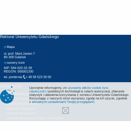
Rektorat Uniwersytetu Gdańskiego
Mapa
ul. prof. Marii Janion 7
80-309 Gdańsk
numery kont
NIP: 584-020-32-39
REGON: 000001330
tel. portiernia:
+ 48 58 523 30 00
Wydziały UG
Uprzejmie informujemy, że
używamy plików cookie (tzw.
ciasteczek)
i podobnych technologii w celach autoryzacji, zbierania
Wydział Biologii
statystyk i ułatwienia korzystania z serwisu Uniwersytetu Gdańskiego.
Korzystając z naszych stron wyrażasz zgodę na ich użycie, zgodnie
Wydział Chemii
z
aktualnymi ustawieniami Twojej przeglądarki
.
Wydział Ekonomiczny
Wydział Filologiczny
Wydział Historyczny
Wydział Matematyki, Fizyki i Informatyki
Wydział Nauk Społecznych
Wydział Oceanografii i Geografii