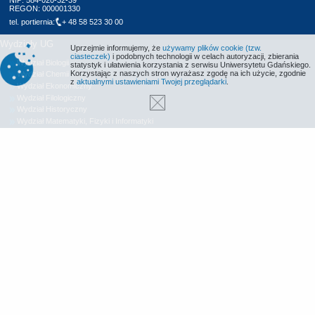
NIP: 584-020-32-39
REGON: 000001330
tel. portiernia:
+ 48 58 523 30 00
Wydziały UG
Uprzejmie informujemy, że
używamy plików cookie (tzw.
ciasteczek)
i podobnych technologii w celach autoryzacji, zbierania
Wydział Biologii
statystyk i ułatwienia korzystania z serwisu Uniwersytetu Gdańskiego.
Korzystając z naszych stron wyrażasz zgodę na ich użycie, zgodnie
Wydział Chemii
z
aktualnymi ustawieniami Twojej przeglądarki
.
Wydział Ekonomiczny
Wydział Filologiczny
Wydział Historyczny
Wydział Matematyki, Fizyki i Informatyki
Wydział Nauk Społecznych
Wydział Oceanografii i Geografii
Wydział Prawa i Administracji
Wydział Zarządzania
Międzyuczelniany Wydział Biotechnologii
Biblioteka UG
Centrum Języków Obcych
Centrum Wychowania Fizycznego i Sportu
Wydawnictwo UG
Biuro Karier UG
Deklaracja dostępności
Radio MORS
Informacje o stronie WWW
Identyfikacja wizualna
© 2013-2026 Uniwersytet Gdański