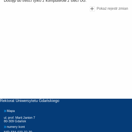
Dostęp do treści tylko z komputerów z sieci UG.
Pokaż rejestr zmian
Rektorat Uniwersytetu Gdańskiego
Mapa
ul. prof. Marii Janion 7
80-309 Gdańsk
numery kont