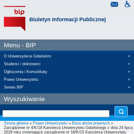
Biuletyn Informacji Publicznej
Menu - BIP
»
O Uniwersytecie Gdańskim
»
Studenci i doktoranci
»
Ogłoszenia i Komunikaty
»
Prawo Uniwersytetu
»
Serwis BIP
Wyszukiwanie
Strona główna
»
Prawo Uniwersytetu
»
Baza aktów prawnych
»
Zarządzenie nr 4/K/18 Kanclerza Uniwersytetu Gdańskiego z dnia 24 lipca
2018 roku zmieniające zarządzenie nr 18/K/15 Kanclerza Uniwersytetu