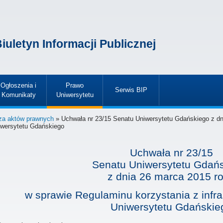
iuletyn Informacji Publicznej
Ogłoszenia i
Prawo
Serwis BIP
Komunikaty
Uniwersytetu
»
»
»
za aktów prawnych
» Uchwała nr 23/15 Senatu Uniwersytetu Gdańskiego z dn
niwersytetu Gdańskiego
Uchwała nr 23/15
Senatu Uniwersytetu Gdań
z dnia
26 marca 2015 r
w sprawie Regulaminu korzystania z infr
Uniwersytetu Gdańskie