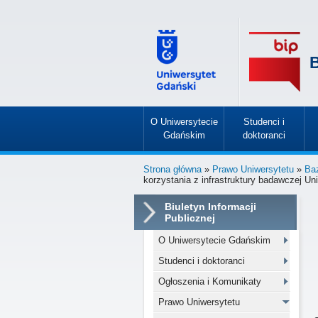
B
O Uniwersytecie
Studenci i
Gdańskim
doktoranci
»
»
Strona główna
»
Prawo Uniwersytetu
»
Ba
korzystania z infrastruktury badawczej U
Biuletyn Informacji
Publicznej
O Uniwersytecie Gdańskim
Studenci i doktoranci
Ogłoszenia i Komunikaty
Prawo Uniwersytetu