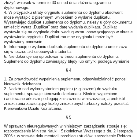
złożyć wniosek w terminie 30 dni od dnia złożenia egzaminu
dyplomowego.
4. W przypadku utraty oryginału suplementu do dyplomu absolwent
może wystąpić z pisemnym wnioskiem o wydanie duplikatu.
Wystawiając duplikat suplementu do dyplomu, należy u góry dokumentu
umieścić wyraz „Duplikat” oraz datę wydania duplikatu. Duplikat
wystawia się na oryginale druku według wzoru obowiązującego w okresie
wystawiania oryginału. Duplikat ma moc oryginału i może być
wystawiany ponownie.
5. Informację o wydaniu duplikatu suplementu do dyplomu umieszcza
się w teczce akt osobowych studenta.
6. Nie dokonuje się sprostowań w treści suplementu do dyplomu.
Suplement do dyplomu zawierający błędy lub omyłki podlega wymianie.
§ 4
1. Za prawidłowość wypełnienia suplementu odpowiedzialność ponosi
kierownik dziekanatu.
2. Nadzór nad wykorzystaniem papieru (z giloszem) do wydruku
suplementu, sprawuje kierownik dziekanatu. Błędnie wypełnione
i anulowane arkusze podlegają zniszczeniu w niszczarce, a protokół
zniszczenia zawierający liczbę zniszczonych arkuszy należy przesłać
Kierownikowi Działu Kształcenia.
§ 5
W sprawach nieuregulowanych w niniejszym zarządzeniu stosuje się:
rozporządzenie Ministra Nauki i Szkolnictwa Wyższego z dn. 2 listopada
2006 r. w sprawie dokumentacji przebiegu studiów, zarządzenie Rektora