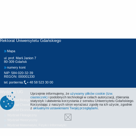
Rektorat Uniwersytetu Gdańskiego
Mapa
ul. prof. Marii Janion 7
80-309 Gdańsk
numery kont
NIP: 584-020-32-39
REGON: 000001330
tel. portiernia:
+ 48 58 523 30 00
Wydziały UG
Uprzejmie informujemy, że
używamy plików cookie (tzw.
ciasteczek)
i podobnych technologii w celach autoryzacji, zbierania
Wydział Biologii
statystyk i ułatwienia korzystania z serwisu Uniwersytetu Gdańskiego.
Korzystając z naszych stron wyrażasz zgodę na ich użycie, zgodnie
Wydział Chemii
z
aktualnymi ustawieniami Twojej przeglądarki
.
Wydział Ekonomiczny
Wydział Filologiczny
Wydział Historyczny
Wydział Matematyki, Fizyki i Informatyki
Wydział Nauk Społecznych
Wydział Oceanografii i Geografii