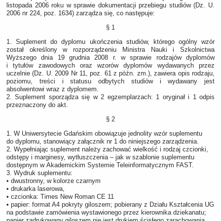
listopada 2006 roku w sprawie dokumentacji przebiegu studiów (Dz. U.
2006 nr 224, poz. 1634) zarządza się, co następuje:
§ 1
1. Suplement do dyplomu ukończenia studiów, którego ogólny wzór
został określony w rozporządzeniu Ministra Nauki i Szkolnictwa
Wyższego dnia 19 grudnia 2008 r. w sprawie rodzajów dyplomów
i tytułów zawodowych oraz wzorów dyplomów wydawanych przez
uczelnie (Dz. U. 2009 Nr 11, poz. 61 z późn. zm.), zawiera opis rodzaju,
poziomu, treści i statusu odbytych studiów i wydawany jest
absolwentowi wraz z dyplomem.
2. Suplement sporządza się w 2 egzemplarzach: 1 oryginał i 1 odpis
przeznaczony do akt.
§ 2
1. W Uniwersytecie Gdańskim obowiązuje jednolity wzór suplementu
do dyplomu, stanowiący załącznik nr 1 do niniejszego zarządzenia.
2. Wypełniając suplement należy zachować wielkość i rodzaj czcionki,
odstępy i marginesy, wytłuszczenia – jak w szablonie suplementu
dostępnym w Akademickim Systemie Teleinformatycznym FAST.
3. Wydruk suplementu:
• dwustronny, w kolorze czarnym
• drukarka laserowa,
• czcionka: Times New Roman CE 11
• papier: format A4 pokryty giloszem; pobierany z Działu Kształcenia UG
na podstawie zamówienia wystawionego przez kierownika dziekanatu;
papier zadrukowany giloszem nie jest drukiem ścisłego zarachowania,