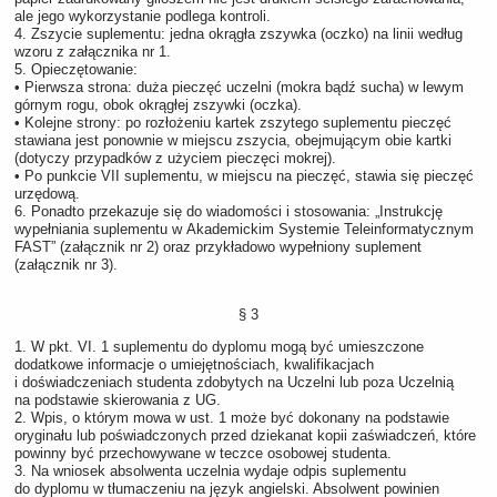
ale jego wykorzystanie podlega kontroli.
4. Zszycie suplementu: jedna okrągła zszywka (oczko) na linii według
wzoru z załącznika nr 1.
5. Opieczętowanie:
• Pierwsza strona: duża pieczęć uczelni (mokra bądź sucha) w lewym
górnym rogu, obok okrągłej zszywki (oczka).
• Kolejne strony: po rozłożeniu kartek zszytego suplementu pieczęć
stawiana jest ponownie w miejscu zszycia, obejmującym obie kartki
(dotyczy przypadków z użyciem pieczęci mokrej).
• Po punkcie VII suplementu, w miejscu na pieczęć, stawia się pieczęć
urzędową.
6. Ponadto przekazuje się do wiadomości i stosowania: „Instrukcję
wypełniania suplementu w Akademickim Systemie Teleinformatycznym
FAST” (załącznik nr 2) oraz przykładowo wypełniony suplement
(załącznik nr 3).
§ 3
1. W pkt. VI. 1 suplementu do dyplomu mogą być umieszczone
dodatkowe informacje o umiejętnościach, kwalifikacjach
i doświadczeniach studenta zdobytych na Uczelni lub poza Uczelnią
na podstawie skierowania z UG.
2. Wpis, o którym mowa w ust. 1 może być dokonany na podstawie
oryginału lub poświadczonych przed dziekanat kopii zaświadczeń, które
powinny być przechowywane w teczce osobowej studenta.
3. Na wniosek absolwenta uczelnia wydaje odpis suplementu
do dyplomu w tłumaczeniu na język angielski. Absolwent powinien