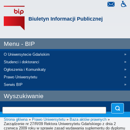
Biuletyn Informacji Publicznej
Menu - BIP
»
O Uniwersytecie Gdańskim
»
Studenci i doktoranci
»
Ogłoszenia i Komunikaty
»
Prawo Uniwersytetu
»
Serwis BIP
Wyszukiwanie
Strona główna
»
Prawo Uniwersytetu
»
Baza aktów prawnych
»
Zarządzenie nr 27/R/09 Rektora Uniwersytetu Gdańskiego z dnia 2
czerwca 2009 roku w sprawie zasad wydawania suplementu do dyplomu