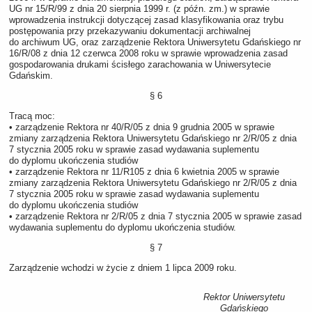
UG nr 15/R/99 z dnia 20 sierpnia 1999 r. (z późn. zm.) w sprawie
wprowadzenia instrukcji dotyczącej zasad klasyfikowania oraz trybu
postępowania przy przekazywaniu dokumentacji archiwalnej
do archiwum UG, oraz zarządzenie Rektora Uniwersytetu Gdańskiego nr
16/R/08 z dnia 12 czerwca 2008 roku w sprawie wprowadzenia zasad
gospodarowania drukami ścisłego zarachowania w Uniwersytecie
Gdańskim.
§ 6
Tracą moc:
• zarządzenie Rektora nr 40/R/05 z dnia 9 grudnia 2005 w sprawie
zmiany zarządzenia Rektora Uniwersytetu Gdańskiego nr 2/R/05 z dnia
7 stycznia 2005 roku w sprawie zasad wydawania suplementu
do dyplomu ukończenia studiów
• zarządzenie Rektora nr 11/R105 z dnia 6 kwietnia 2005 w sprawie
zmiany zarządzenia Rektora Uniwersytetu Gdańskiego nr 2/R/05 z dnia
7 stycznia 2005 roku w sprawie zasad wydawania suplementu
do dyplomu ukończenia studiów
• zarządzenie Rektora nr 2/R/05 z dnia 7 stycznia 2005 w sprawie zasad
wydawania suplementu do dyplomu ukończenia studiów.
§ 7
Zarządzenie wchodzi w życie z dniem 1 lipca 2009 roku.
Rektor Uniwersytetu
Gdańskiego