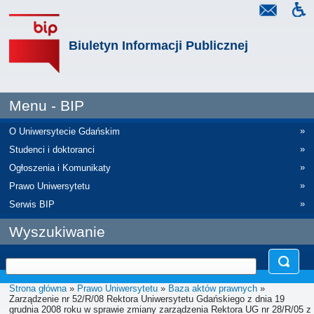
Biuletyn Informacji Publicznej
Menu - BIP
»
O Uniwersytecie Gdańskim
»
Studenci i doktoranci
»
Ogłoszenia i Komunikaty
»
Prawo Uniwersytetu
»
Serwis BIP
Wyszukiwanie
Strona główna
»
Prawo Uniwersytetu
»
Baza aktów prawnych
»
Zarządzenie nr 52/R/08 Rektora Uniwersytetu Gdańskiego z dnia 19
grudnia 2008 roku w sprawie zmiany zarządzenia Rektora UG nr 28/R/05 z