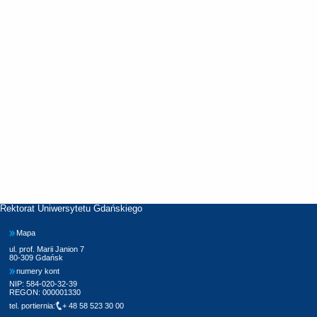
Rektorat Uniwersytetu Gdańskiego
Mapa
ul. prof. Marii Janion 7
80-309 Gdańsk
numery kont
NIP: 584-020-32-39
REGON: 000001330
tel. portiernia:
+ 48 58 523 30 00