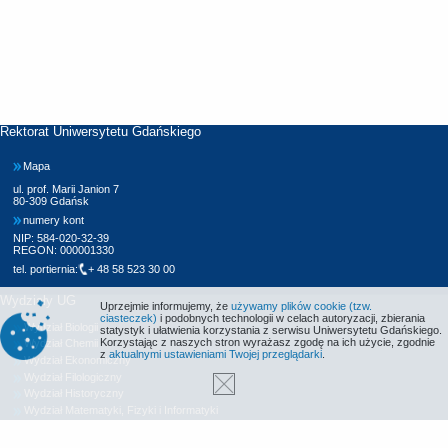
Rektorat Uniwersytetu Gdańskiego
Mapa
ul. prof. Marii Janion 7
80-309 Gdańsk
numery kont
NIP: 584-020-32-39
REGON: 000001330
tel. portiernia:
+ 48 58 523 30 00
Wydziały UG
Uprzejmie informujemy, że
używamy plików cookie (tzw.
ciasteczek)
i podobnych technologii w celach autoryzacji, zbierania
Wydział Biologii
statystyk i ułatwienia korzystania z serwisu Uniwersytetu Gdańskiego.
Korzystając z naszych stron wyrażasz zgodę na ich użycie, zgodnie
Wydział Chemii
z
aktualnymi ustawieniami Twojej przeglądarki
.
Wydział Ekonomiczny
Wydział Filologiczny
Wydział Historyczny
Wydział Matematyki, Fizyki i Informatyki
Wydział Nauk Społecznych
Wydział Oceanografii i Geografii