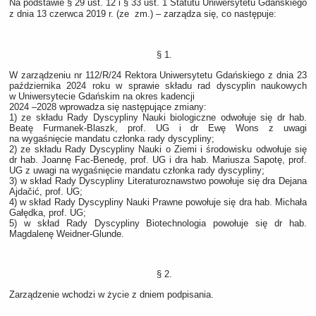
Na podstawie § 29 ust. 12 i § 33 ust. 1 Statutu Uniwersytetu Gdańskiego
z dnia 13 czerwca 2019 r. (ze zm.) – zarządza się, co następuje:
§ 1.
W zarządzeniu nr 112/R/24 Rektora Uniwersytetu Gdańskiego z dnia 23
października 2024 roku w sprawie składu rad dyscyplin naukowych
w Uniwersytecie Gdańskim na okres kadencji
2024 –2028 wprowadza się następujące zmiany:
1) ze składu Rady Dyscypliny Nauki biologiczne odwołuje się dr hab.
Beatę Furmanek-Blaszk, prof. UG i dr Ewę Wons z uwagi
na wygaśnięcie mandatu członka rady dyscypliny;
2) ze składu Rady Dyscypliny Nauki o Ziemi i środowisku odwołuje się
dr hab. Joannę Fac-Benedę, prof. UG i dra hab. Mariusza Sapotę, prof.
UG z uwagi na wygaśnięcie mandatu członka rady dyscypliny;
3) w skład Rady Dyscypliny Literaturoznawstwo powołuje się dra Dejana
Ajdačić, prof. UG;
4) w skład Rady Dyscypliny Nauki Prawne powołuje się dra hab. Michała
Gałędka, prof. UG;
5) w skład Rady Dyscypliny Biotechnologia powołuje się dr hab.
Magdalenę Weidner-Glunde.
§ 2.
Zarządzenie wchodzi w życie z dniem podpisania.