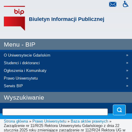
Biuletyn Informacji Publicznej
Menu - BIP
»
O Uniwersytecie Gdańskim
»
Studenci i doktoranci
»
Ogłoszenia i Komunikaty
»
Prawo Uniwersytetu
»
Serwis BIP
Wyszukiwanie
Strona główna
»
Prawo Uniwersytetu
»
Baza aktów prawnych
»
Zarządzenie nr 11/R/25 Rektora Uniwersytetu Gdańskiego z dnia 22
stycznia 2025 roku zmieniające zarządzenie nr 112/R/24 Rektora UG w