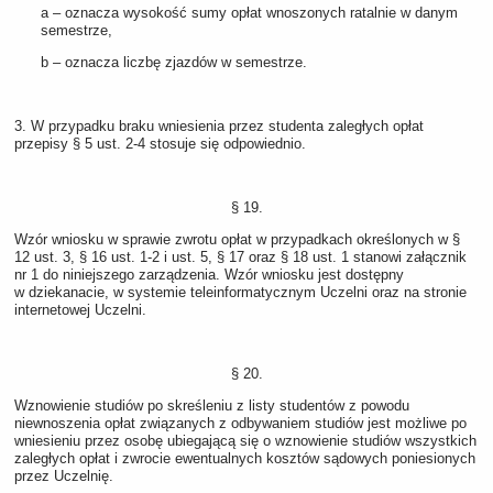
a – oznacza wysokość sumy opłat wnoszonych ratalnie w danym
semestrze,
b – oznacza liczbę zjazdów w semestrze.
3. W przypadku braku wniesienia przez studenta zaległych opłat
przepisy § 5 ust. 2-4 stosuje się odpowiednio.
§ 19.
Wzór wniosku w sprawie zwrotu opłat w przypadkach określonych w §
12 ust. 3, § 16 ust. 1-2 i ust. 5, § 17 oraz § 18 ust. 1 stanowi załącznik
nr 1 do niniejszego zarządzenia. Wzór wniosku jest dostępny
w dziekanacie, w systemie teleinformatycznym Uczelni oraz na stronie
internetowej Uczelni.
§ 20.
Wznowienie studiów po skreśleniu z listy studentów z powodu
niewnoszenia opłat związanych z odbywaniem studiów jest możliwe po
wniesieniu przez osobę ubiegającą się o wznowienie studiów wszystkich
zaległych opłat i zwrocie ewentualnych kosztów sądowych poniesionych
przez Uczelnię.