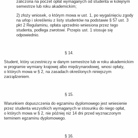
zaliczona na poczet opłat wymaganych od studenta w kolejnym
semestrze lub roku akademickim;
2) złoży wniosek, o którym mowa w ust. 1, po wygaśnięciu zgody
na urlop i skreśleniu z listy studentów na podstawie § 57 ust. 3
pkt 2 Regulaminu, opłata uprzednio wniesiona przez tego
studenta, podlega zwrotowi. Przepis ust. 1 stosuje się
odpowiednio.
§ 14.
Student, który uczestniczy w danym semestrze lub w roku akademickim
w programie wymiany krajowej albo międzynarodowej, wnosi opłaty,
o których mowa w § 2, na zasadach określonych niniejszym
zarządzeniem.
§ 15.
Warunkiem dopuszczenia do egzaminu dyplomowego jest wniesienie
przez studenta wszystkich wymaganych w stosunku do niego opłat,
o których mowa w § 2, nie później niż 14 dni przed wyznaczonym
terminem egzaminu dyplomowego.
§ 16.