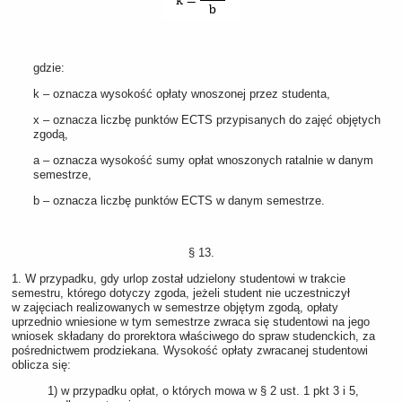
gdzie:
k – oznacza wysokość opłaty wnoszonej przez studenta,
x – oznacza liczbę punktów ECTS przypisanych do zajęć objętych
zgodą,
a – oznacza wysokość sumy opłat wnoszonych ratalnie w danym
semestrze,
b – oznacza liczbę punktów ECTS w danym semestrze.
§ 13.
1. W przypadku, gdy urlop został udzielony studentowi w trakcie
semestru, którego dotyczy zgoda, jeżeli student nie uczestniczył
w zajęciach realizowanych w semestrze objętym zgodą, opłaty
uprzednio wniesione w tym semestrze zwraca się studentowi na jego
wniosek składany do prorektora właściwego do spraw studenckich, za
pośrednictwem prodziekana. Wysokość opłaty zwracanej studentowi
oblicza się:
1) w przypadku opłat, o których mowa w § 2 ust. 1 pkt 3 i 5,