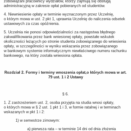
zobowiązani pracownicy wydziałów, którzy zajmują się obsługą
administracyjną w zakresie opłat pobieranych od studentów.
4. Niewniesienie opłaty w terminie wyznaczonym przez Uczelnię,
o którym mowa w ust. 2 pkt 1, uprawnia Uczelnię do naliczenia odsetek
ustawowych za czas opóźnienia.
5. Uczelnia nie ponosi odpowiedzialności za następstwa błędnego
zakwalifikowania przez bank wniesionej opłaty, powstałe wskutek
okoliczności leżących po stronie studenta zobowiązanego do wniesienia
opłaty, w szczególności w wyniku wskazania przez zobowiązanego
w bankowym systemie informatycznym niewłaściwego numeru rachunku
bankowego, na który została wniesiona opłata.
Rozdział 2. Formy i terminy wnoszenia opłat,o których mowa w art.
79 ust. 1 i 2 Ustawy
§ 6.
1. Z zastrzeżeniem ust. 2, osoba przyjęta na studia wnosi opłaty,
o których mowa w § 2 ust. 1 pkt 1 i 3, w formie ratalnej i w terminach
wskazanych w pkt 1 i 2:
1) w semestrze zimowym:
a) pierwsza rata – w terminie 14 dni od dnia złożenia