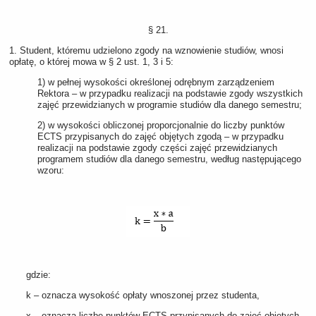
§ 21.
1. Student, któremu udzielono zgody na wznowienie studiów, wnosi
opłatę, o której mowa w § 2 ust. 1, 3 i 5:
1) w pełnej wysokości określonej odrębnym zarządzeniem
Rektora – w przypadku realizacji na podstawie zgody wszystkich
zajęć przewidzianych w programie studiów dla danego semestru;
2) w wysokości obliczonej proporcjonalnie do liczby punktów
ECTS przypisanych do zajęć objętych zgodą – w przypadku
realizacji na podstawie zgody części zajęć przewidzianych
programem studiów dla danego semestru, według następującego
wzoru:
gdzie:
k – oznacza wysokość opłaty wnoszonej przez studenta,
x – oznacza liczbę punktów ECTS przypisanych do zajęć objętych