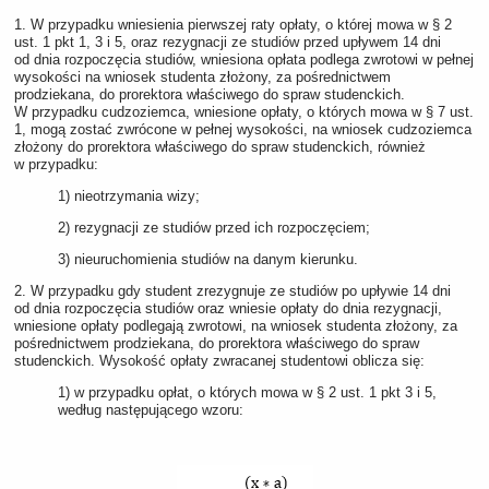
1. W przypadku wniesienia pierwszej raty opłaty, o której mowa w § 2
ust. 1 pkt 1, 3 i 5, oraz rezygnacji ze studiów przed upływem 14 dni
od dnia rozpoczęcia studiów, wniesiona opłata podlega zwrotowi w pełnej
wysokości na wniosek studenta złożony, za pośrednictwem
prodziekana, do prorektora właściwego do spraw studenckich.
W przypadku cudzoziemca, wniesione opłaty, o których mowa w § 7 ust.
1, mogą zostać zwrócone w pełnej wysokości, na wniosek cudzoziemca
złożony do prorektora właściwego do spraw studenckich, również
w przypadku:
1) nieotrzymania wizy;
2) rezygnacji ze studiów przed ich rozpoczęciem;
3) nieuruchomienia studiów na danym kierunku.
2. W przypadku gdy student zrezygnuje ze studiów po upływie 14 dni
od dnia rozpoczęcia studiów oraz wniesie opłaty do dnia rezygnacji,
wniesione opłaty podlegają zwrotowi, na wniosek studenta złożony, za
pośrednictwem prodziekana, do prorektora właściwego do spraw
studenckich. Wysokość opłaty zwracanej studentowi oblicza się:
1) w przypadku opłat, o których mowa w § 2 ust. 1 pkt 3 i 5,
według następującego wzoru: