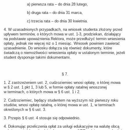
a) pierwsza rata – do dnia 28 lutego,
b) druga rata – do dnia 31 marca,
c) trzecia rata – do dnia 30 kwietnia.
4. W uzasadnionych przypadkach, na wniosek studenta złożony przed
upływem terminów, o których mowa w ust. 1-3, prodziekan, działający
na podstawie upoważnienia Rektora, może przedłużyć termin wniesienia
opłaty, jednak nie więcej niż o 1 miesiąc. Wniosek powinien zawierać
uzasadnienie. Do wniosku dołącza się również dokumenty, które
świadczą o niemożliwości wniesienia opłaty w ustalonym terminie, jeżeli
student dysponuje takimi dokumentami.
§ 7.
1. Z zastrzeżeniem ust. 2, cudzoziemiec wnosi opłatę, o której mowa
w § 2 ust. 1 pkt 1, 3 lub 5, w formie opłaty ratalnej wnoszonej
w terminach, o których mowa w § 6 ust. 1 i 2.
2. Cudzoziemiec, będący studentem na wyższym niż pierwszy roku
studiów, wnosi opłatę ratalną, o której mowa w ust. 1, w terminach
określonych w § 6 ust. 3.
3. Przepis § 6 ust. 4 stosuje się odpowiednio.
4. Dokonując przeliczenia opłat za usługi edukacyjne na walutę obcą