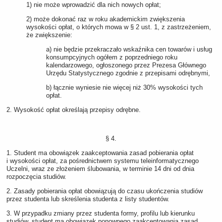
1) nie może wprowadzić dla nich nowych opłat;
2) może dokonać raz w roku akademickim zwiększenia
wysokości opłat, o których mowa w § 2 ust. 1, z zastrzeżeniem,
że zwiększenie:
a) nie będzie przekraczało wskaźnika cen towarów i usług
konsumpcyjnych ogółem z poprzedniego roku
kalendarzowego, ogłoszonego przez Prezesa Głównego
Urzędu Statystycznego zgodnie z przepisami odrębnymi,
b) łącznie wyniesie nie więcej niż 30% wysokości tych
opłat.
2. Wysokość opłat określają przepisy odrębne.
§ 4.
1. Student ma obowiązek zaakceptowania zasad pobierania opłat
i wysokości opłat, za pośrednictwem systemu teleinformatycznego
Uczelni, wraz ze złożeniem ślubowania, w terminie 14 dni od dnia
rozpoczęcia studiów.
2. Zasady pobierania opłat obowiązują do czasu ukończenia studiów
przez studenta lub skreślenia studenta z listy studentów.
3. W przypadku zmiany przez studenta formy, profilu lub kierunku
studiów, student ma obowiązek ponownego zaakceptowania zasad