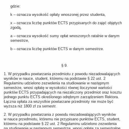
gdzie:
k – oznacza wysokość opłaty wnoszonej przez studenta,
x – oznacza liczbę punktów ECTS przypisanych do zajęć objętych
zgodą,
a – oznacza wysokość sumy opłat wnoszonych ratalnie w danym
semestrze,
b – oznacza liczbę punktów ECTS w danym semestrze.
§ 9.
1. W przypadku powtarzania przedmiotu z powodu niezadowalających
wyników w nauce, student, któremu na podstawie § 22 ust. 2
Regulaminu udzielono zezwolenia na studiowanie w następnym
semestrze, wnosi opłatę w wysokości równej iloczynowi wartości
punktów ECTS przypadających na niezaliczony przedmiot oraz kosztu
jednego punktu ECTS określonego odrębnym zarządzeniem Rektora.
Łączna opłata za wszystkie powtarzane przedmioty nie może być
wyższa niż 1800 zł za semestr.
2. W przypadku powtarzania z powodu niezadowalających wyników
w nauce przedmiotu, któremu nie przypisano punktów ECTS, student,
któremu na podstawie § 22 ust. 2 Regulaminu udzielono zezwolenia
na studiowanie w następnym semestrze, wnosi opłatę za semestralne