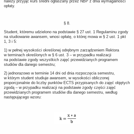
należy przyjąć kurs średni ogłaszany przez NBP z dnia wymagalności
opłaty.
§ 8.
Student, któremu udzielono na podstawie § 27 ust. 1 Regulaminu zgody
na studiowanie awansem, wnosi opłatę, o której mowa w § 2 ust. 1 pkt
1, 3 i 5:
1) w pełnej wysokości określonej odrębnym zarządzeniem Rektora
w terminach określonych w § 6 ust. 3 – w przypadku realizacji
na podstawie zgody wszystkich zajęć przewidzianych programem
studiów dla danego semestru;
2) jednorazowo w terminie 14 dni od dnia rozpoczęcia semestru,
w którym student studiuje awansem, w wysokości obliczonej
proporcjonalnie do liczby punktów ECTS przypisanych do zajęć objętych
zgodą – w przypadku realizacji na podstawie zgody części zajęć
przewidzianych programem studiów dla danego semestru, według
następującego wzoru: