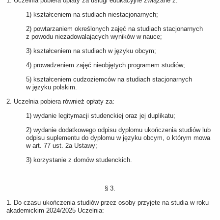
1. Uczelnia pobiera opłaty za usługi edukacyjne związane z:
1) kształceniem na studiach niestacjonarnych;
2) powtarzaniem określonych zajęć na studiach stacjonarnych
z powodu niezadowalających wyników w nauce;
3) kształceniem na studiach w języku obcym;
4) prowadzeniem zajęć nieobjętych programem studiów;
5) kształceniem cudzoziemców na studiach stacjonarnych
w języku polskim.
2. Uczelnia pobiera również opłaty za:
1) wydanie legitymacji studenckiej oraz jej duplikatu;
2) wydanie dodatkowego odpisu dyplomu ukończenia studiów lub
odpisu suplementu do dyplomu w języku obcym, o którym mowa
w art. 77 ust. 2a Ustawy;
3) korzystanie z domów studenckich.
§ 3.
1. Do czasu ukończenia studiów przez osoby przyjęte na studia w roku
akademickim 2024/2025 Uczelnia: