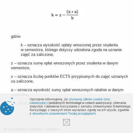
gdzie:
k – oznacza wysokość opłaty wnoszonej przez studenta
w semestrze, którego dotyczy udzielona zgoda na uznanie
zajęć za zaliczone,
z – oznacza sumę opłat wnoszonych przez studenta w danym
semestrze,
x – oznacza liczbę punktów ECTS przypisanych do zajęć uznanych
za zaliczone,
a – oznacza wysokość sumy opłat wnoszonych ratalnie w danym
semestrze,
Uprzejmie informujemy, że
używamy plików cookie (tzw.
b – oznacza liczbę punktów ECTS w danym semestrze.
ciasteczek)
i podobnych technologii w celach autoryzacji, zbierania
statystyk i ułatwienia korzystania z serwisu Uniwersytetu Gdańskiego.
Korzystając z naszych stron wyrażasz zgodę na ich użycie, zgodnie
z
aktualnymi ustawieniami Twojej przeglądarki
.
§ 23.
W przypadku studenta, któremu: