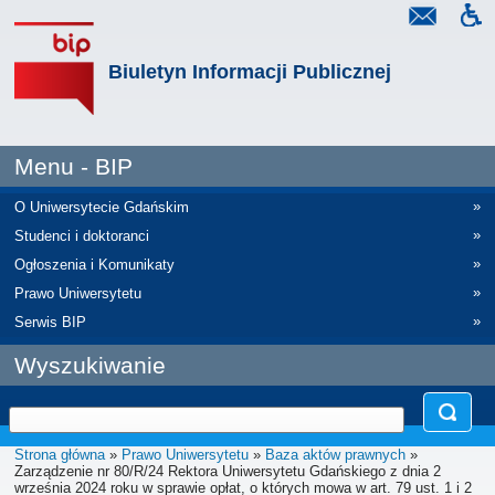
Biuletyn Informacji Publicznej
Menu - BIP
»
O Uniwersytecie Gdańskim
»
Studenci i doktoranci
»
Ogłoszenia i Komunikaty
»
Prawo Uniwersytetu
»
Serwis BIP
Wyszukiwanie
Strona główna
»
Prawo Uniwersytetu
»
Baza aktów prawnych
»
Zarządzenie nr 80/R/24 Rektora Uniwersytetu Gdańskiego z dnia 2
września 2024 roku w sprawie opłat, o których mowa w art. 79 ust. 1 i 2