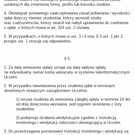
ustalonych dla zmienionej formy, profilu lub kierunku studiów.
4. Obowiązek ponownego zaakceptowania zasad pobierania i wysokości
opłat dotyczy również studentów, którzy wznowili studia
oraz cudzoziemców, którzy utracili lub nabyli uprawnienia do zwolnienia
z opłat, o których mowa w art. 324 ust. 2 Ustawy.
5. W przypadkach, o których mowa w ust. 3 i 4 oraz § 3 ust. 1 pkt 2,
przepis ust. 1 stosuje się odpowiednio.
§ 5.
1. Za datę wniesienia opłaty uznaje się datę wpływu opłaty
na indywidualny numer konta wskazany w systemie teleinformatycznym
Uczelni.
2. W przypadku niewniesienia przez studenta opłat w terminach
określonych niniejszym zarządzeniem Uczelnia:
1) wzywa studenta do wniesienia zaległej opłaty w terminie 14 dni
od dnia doręczenia wezwania, pod rygorem skreślenia z listy
studentów;
2) podejmuje działania windykacyjne zgodnie z Instrukcją
monitoringu i windykacji należności obowiązującą w Uczelni.
3. Do przestrzegania postanowień Instrukcji monitoringu i windykacji są