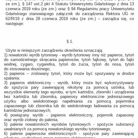
ze zm.), § 147 ust.2 pkt 4 Statutu Uniwersytetu Gdańskiego z dnia 13
czerwca 2019 roku (ze zm.) oraz § 94 Regulaminu pracy Uniwersytetu
Gdańskiego stanowiącego załącznik do zarządzenia Rektora UG nr
62/R/19 z dnia 28 czerwca 2019 roku (ze zm.) – zarządza się, co
następuje:
§ 1.
Użyte w niniejszym zarządzeniu określenia oznaczają:
1) nowatorski wyrób tytoniowy - wyrób tytoniowy inny niż papieros, tytoń
do samodzielnego skręcania papierosów, tytoń fajkowy, tytoń do fajki
wodnej, cygaro, cygaretka, tytoń do żucia, tytoń do nosa, tytoń
do stosowania doustnego;
2) papieros – zrolowany tytoń, który może być spożywany w drodze
spalania;
3) papieros elektroniczny - wyrób, który może być wykorzystywany
do spożycia pary zawierającej nikotynę za pomocą ustnika, lub
wszystkie elementy tego wyrobu, w tym kartridże, zbiorniki i urządzenia
bez kartridża lub zbiornika, papierosy elektroniczne jednorazowego
użytku albo wielokrotnego napełniania za pomocą pojemnika
zapasowego lub zbiornika lub do wielokrotnego ładowania za pomocą
kartridżów jednorazowych;
4) powiązany wyrób - papieros elektroniczny, pojemnik zapasowy
oraz wyrób ziołowy do palenia,
5) palenie nowatorskich wyrobów tytoniowych - spożycie substancji
uwalnianych za pomocą nowatorskiego wyrobu tytoniowego;
6) palenie papierosów elektronicznych - spożycie pary zawierającej