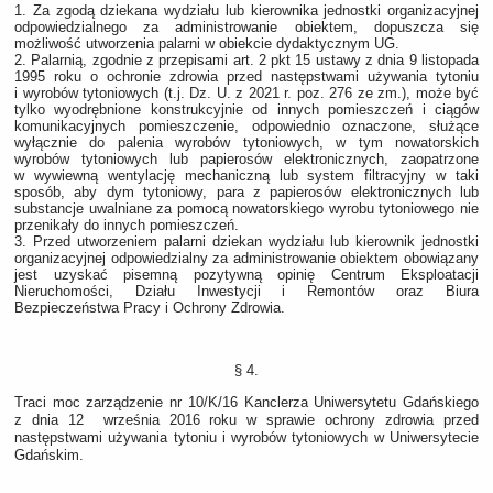
1. Za zgodą dziekana wydziału lub kierownika jednostki organizacyjnej
odpowiedzialnego za administrowanie obiektem, dopuszcza się
możliwość utworzenia palarni w obiekcie dydaktycznym UG.
2. Palarnią, zgodnie z przepisami art. 2 pkt 15 ustawy z dnia 9 listopada
1995 roku o ochronie zdrowia przed następstwami używania tytoniu
i wyrobów tytoniowych (t.j. Dz. U. z 2021 r. poz. 276 ze zm.), może być
tylko wyodrębnione konstrukcyjnie od innych pomieszczeń i ciągów
komunikacyjnych pomieszczenie, odpowiednio oznaczone, służące
wyłącznie do palenia wyrobów tytoniowych, w tym nowatorskich
wyrobów tytoniowych lub papierosów elektronicznych, zaopatrzone
w wywiewną wentylację mechaniczną lub system filtracyjny w taki
sposób, aby dym tytoniowy, para z papierosów elektronicznych lub
substancje uwalniane za pomocą nowatorskiego wyrobu tytoniowego nie
przenikały do innych pomieszczeń.
3. Przed utworzeniem palarni dziekan wydziału lub kierownik jednostki
organizacyjnej odpowiedzialny za administrowanie obiektem obowiązany
jest uzyskać pisemną pozytywną opinię Centrum Eksploatacji
Nieruchomości, Działu Inwestycji i Remontów oraz Biura
Bezpieczeństwa Pracy i Ochrony Zdrowia.
§ 4.
Traci moc zarządzenie nr 10/K/16 Kanclerza Uniwersytetu Gdańskiego
z dnia 12 września 2016 roku w sprawie ochrony zdrowia przed
następstwami używania tytoniu i wyrobów tytoniowych w Uniwersytecie
Gdańskim.