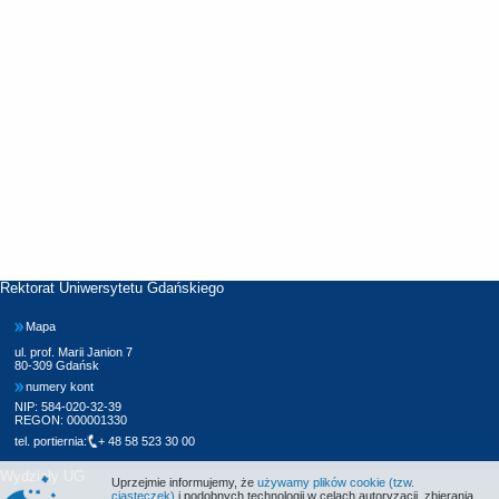
Rektorat Uniwersytetu Gdańskiego
Mapa
ul. prof. Marii Janion 7
80-309 Gdańsk
numery kont
NIP: 584-020-32-39
REGON: 000001330
tel. portiernia:
+ 48 58 523 30 00
Wydziały UG
Uprzejmie informujemy, że
używamy plików cookie (tzw.
ciasteczek)
i podobnych technologii w celach autoryzacji, zbierania