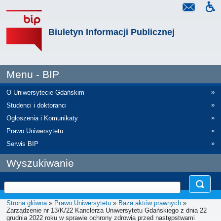
Biuletyn Informacji Publicznej
Menu - BIP
»
O Uniwersytecie Gdańskim
»
Studenci i doktoranci
»
Ogłoszenia i Komunikaty
»
Prawo Uniwersytetu
»
Serwis BIP
Wyszukiwanie
Strona główna
»
Prawo Uniwersytetu
»
Baza aktów prawnych
»
Zarządzenie nr 13/K/22 Kanclerza Uniwersytetu Gdańskiego z dnia 22
grudnia 2022 roku w sprawie ochrony zdrowia przed następstwami