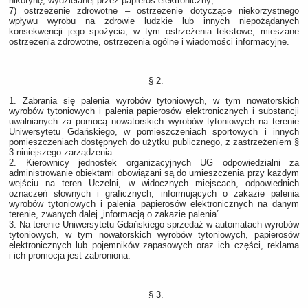
nikotynę, wydzielanej przez papieros elektroniczny;
7) ostrzeżenie zdrowotne – ostrzeżenie dotyczące niekorzystnego
wpływu wyrobu na zdrowie ludzkie lub innych niepożądanych
konsekwencji jego spożycia, w tym ostrzeżenia tekstowe, mieszane
ostrzeżenia zdrowotne, ostrzeżenia ogólne i wiadomości informacyjne.
§ 2.
1. Zabrania się palenia wyrobów tytoniowych, w tym nowatorskich
wyrobów tytoniowych i palenia papierosów elektronicznych i substancji
uwalnianych za pomocą nowatorskich wyrobów tytoniowych na terenie
Uniwersytetu Gdańskiego, w pomieszczeniach sportowych i innych
pomieszczeniach dostępnych do użytku publicznego, z zastrzeżeniem §
3 niniejszego zarządzenia.
2. Kierownicy jednostek organizacyjnych UG odpowiedzialni za
administrowanie obiektami obowiązani są do umieszczenia przy każdym
wejściu na teren Uczelni, w widocznych miejscach, odpowiednich
oznaczeń słownych i graficznych, informujących o zakazie palenia
wyrobów tytoniowych i palenia papierosów elektronicznych na danym
terenie, zwanych dalej „informacją o zakazie palenia”.
3. Na terenie Uniwersytetu Gdańskiego sprzedaż w automatach wyrobów
tytoniowych, w tym nowatorskich wyrobów tytoniowych, papierosów
elektronicznych lub pojemników zapasowych oraz ich części, reklama
i ich promocja jest zabroniona.
§ 3.