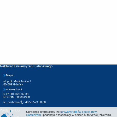
Rektorat Uniwersytetu Gdańskiego
Mapa
ul. prof. Marii Janion 7
80-309 Gdańsk
numery kont
NIP: 584-020-32-39
REGON: 000001330
tel. portiernia:
+ 48 58 523 30 00
Wydziały UG
Uprzejmie informujemy, że
używamy plików cookie (tzw.
ciasteczek)
i podobnych technologii w celach autoryzacji, zbierania