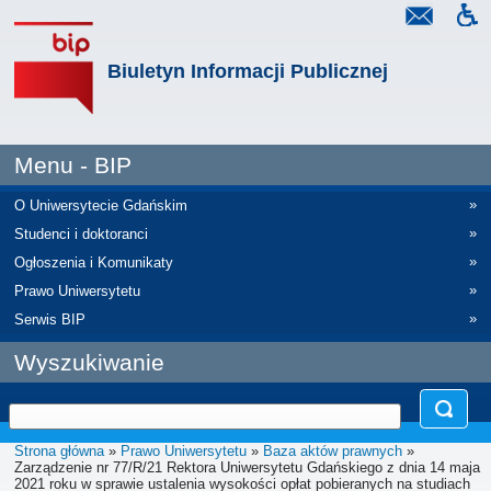
Biuletyn Informacji Publicznej
Menu - BIP
»
O Uniwersytecie Gdańskim
»
Studenci i doktoranci
»
Ogłoszenia i Komunikaty
»
Prawo Uniwersytetu
»
Serwis BIP
Wyszukiwanie
Strona główna
»
Prawo Uniwersytetu
»
Baza aktów prawnych
»
Zarządzenie nr 77/R/21 Rektora Uniwersytetu Gdańskiego z dnia 14 maja
2021 roku w sprawie ustalenia wysokości opłat pobieranych na studiach