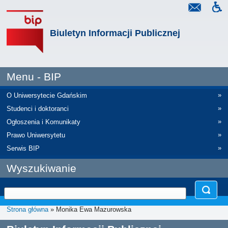
Biuletyn Informacji Publicznej
Menu - BIP
»
O Uniwersytecie Gdańskim
»
Studenci i doktoranci
»
Ogłoszenia i Komunikaty
»
Prawo Uniwersytetu
»
Serwis BIP
Wyszukiwanie
Strona główna
» Monika Ewa Mazurowska