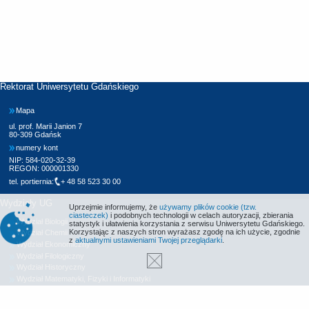
Rektorat Uniwersytetu Gdańskiego
Mapa
ul. prof. Marii Janion 7
80-309 Gdańsk
numery kont
NIP: 584-020-32-39
REGON: 000001330
tel. portiernia:
+ 48 58 523 30 00
Wydziały UG
Uprzejmie informujemy, że
używamy plików cookie (tzw.
ciasteczek)
i podobnych technologii w celach autoryzacji, zbierania
Wydział Biologii
statystyk i ułatwienia korzystania z serwisu Uniwersytetu Gdańskiego.
Korzystając z naszych stron wyrażasz zgodę na ich użycie, zgodnie
Wydział Chemii
z
aktualnymi ustawieniami Twojej przeglądarki
.
Wydział Ekonomiczny
Wydział Filologiczny
Wydział Historyczny
Wydział Matematyki, Fizyki i Informatyki
Wydział Nauk Społecznych
Wydział Oceanografii i Geografii