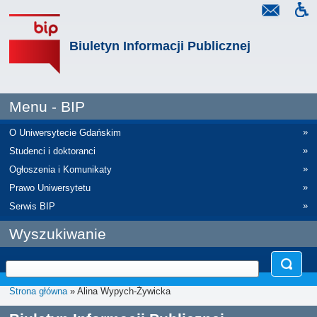
Biuletyn Informacji Publicznej
Menu - BIP
»
O Uniwersytecie Gdańskim
»
Studenci i doktoranci
»
Ogłoszenia i Komunikaty
»
Prawo Uniwersytetu
»
Serwis BIP
Wyszukiwanie
Strona główna
» Alina Wypych-Żywicka