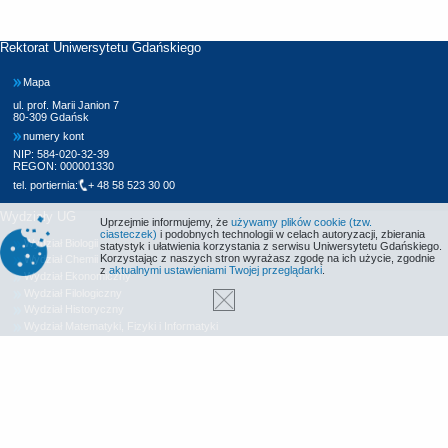
Rektorat Uniwersytetu Gdańskiego
Mapa
ul. prof. Marii Janion 7
80-309 Gdańsk
numery kont
NIP: 584-020-32-39
REGON: 000001330
tel. portiernia:
+ 48 58 523 30 00
Wydziały UG
Uprzejmie informujemy, że
używamy plików cookie (tzw.
ciasteczek)
i podobnych technologii w celach autoryzacji, zbierania
Wydział Biologii
statystyk i ułatwienia korzystania z serwisu Uniwersytetu Gdańskiego.
Korzystając z naszych stron wyrażasz zgodę na ich użycie, zgodnie
Wydział Chemii
z
aktualnymi ustawieniami Twojej przeglądarki
.
Wydział Ekonomiczny
Wydział Filologiczny
Wydział Historyczny
Wydział Matematyki, Fizyki i Informatyki
Wydział Nauk Społecznych
Wydział Oceanografii i Geografii
Wydział Prawa i Administracji
Wydział Zarządzania
Międzyuczelniany Wydział Biotechnologii
Biblioteka UG
Centrum Języków Obcych