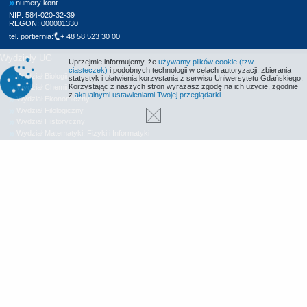
numery kont
NIP: 584-020-32-39
REGON: 000001330
tel. portiernia:
+ 48 58 523 30 00
Wydziały UG
Uprzejmie informujemy, że
używamy plików cookie (tzw.
ciasteczek)
i podobnych technologii w celach autoryzacji, zbierania
Wydział Biologii
statystyk i ułatwienia korzystania z serwisu Uniwersytetu Gdańskiego.
Korzystając z naszych stron wyrażasz zgodę na ich użycie, zgodnie
Wydział Chemii
z
aktualnymi ustawieniami Twojej przeglądarki
.
Wydział Ekonomiczny
Wydział Filologiczny
Wydział Historyczny
Wydział Matematyki, Fizyki i Informatyki
Wydział Nauk Społecznych
Wydział Oceanografii i Geografii
Wydział Prawa i Administracji
Wydział Zarządzania
Międzyuczelniany Wydział Biotechnologii
Biblioteka UG
Centrum Języków Obcych
Centrum Wychowania Fizycznego i Sportu
Wydawnictwo UG
Biuro Karier UG
Deklaracja dostępności
Radio MORS
Informacje o stronie WWW