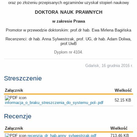
oraz po złożeniu przepisanych egzaminów uzyskał stopień naukowy
doktora nauk prawnych
w zakresie Prawa
Promotor w przewodzie doktorskim: prof.dr hab. Ewa Mirlena Bagińska
Recenzenci: dr hab. Anna Sylwestrzak, prof. UG, dr hab. Adam Doliwa,
prof.UwB
Dyplom nr 4104.
Gdańsk, 16 grudnia 2016 r.
Streszczenie
Załącznik
Wielkość
52.15 KB
informacja_o_braku_streszczenia_do_systemu_pol-.pdf
Recenzje
Załącznik
Wielkość
recenzja_dr_hab.anny_sylwestrzak.pdf
713.46 KB