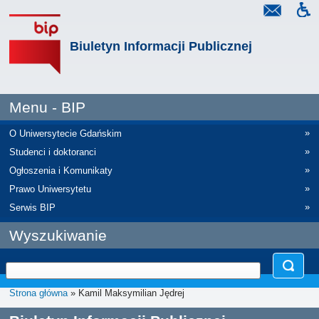
Biuletyn Informacji Publicznej
Menu - BIP
»
O Uniwersytecie Gdańskim
»
Studenci i doktoranci
»
Ogłoszenia i Komunikaty
»
Prawo Uniwersytetu
»
Serwis BIP
Wyszukiwanie
Strona główna
» Kamil Maksymilian Jędrej