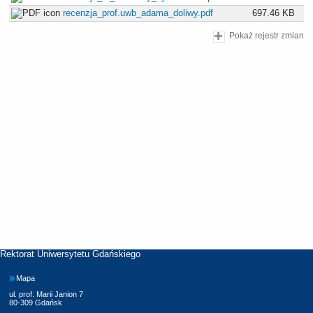
recenzja_prof.uwb_adama_doliwy.pdf
697.46 KB
Pokaż rejestr zmian
Rektorat Uniwersytetu Gdańskiego
Mapa
ul. prof. Marii Janion 7
80-309 Gdańsk