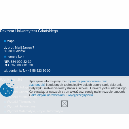
Rektorat Uniwersytetu Gdańskiego
Mapa
ul. prof. Marii Janion 7
80-309 Gdańsk
numery kont
NIP: 584-020-32-39
REGON: 000001330
tel. portiernia:
+ 48 58 523 30 00
Wydziały UG
Uprzejmie informujemy, że
używamy plików cookie (tzw.
ciasteczek)
i podobnych technologii w celach autoryzacji, zbierania
Wydział Biologii
statystyk i ułatwienia korzystania z serwisu Uniwersytetu Gdańskiego.
Korzystając z naszych stron wyrażasz zgodę na ich użycie, zgodnie
Wydział Chemii
z
aktualnymi ustawieniami Twojej przeglądarki
.
Wydział Ekonomiczny
Wydział Filologiczny
Wydział Historyczny
Wydział Matematyki, Fizyki i Informatyki
Wydział Nauk Społecznych
Wydział Oceanografii i Geografii
Wydział Prawa i Administracji