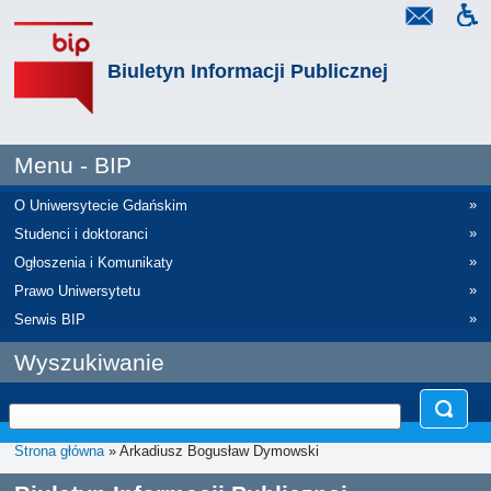
Biuletyn Informacji Publicznej
Menu - BIP
»
O Uniwersytecie Gdańskim
»
Studenci i doktoranci
»
Ogłoszenia i Komunikaty
»
Prawo Uniwersytetu
»
Serwis BIP
Wyszukiwanie
Strona główna
» Arkadiusz Bogusław Dymowski