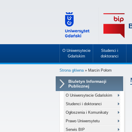
B
O Uniwersytecie
Studenci i
Gdańskim
doktoranci
»
»
Strona główna
» Marcin Połom
Biuletyn Informacji
Publicznej
O Uniwersytecie Gdańskim
Studenci i doktoranci
Ogłoszenia i Komunikaty
Prawo Uniwersytetu
Serwis BIP