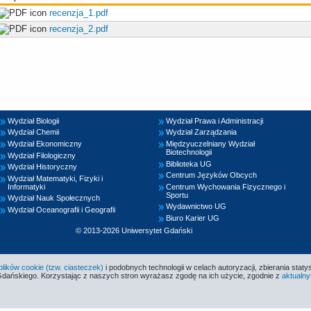
recenzja_1.pdf
recenzja_2.pdf
Wydział Biologii
Wydział Prawa i Administracji
Wydział Chemii
Wydział Zarządzania
Wydział Ekonomiczny
Międzyuczelniany Wydział
Biotechnologii
Wydział Filologiczny
Biblioteka UG
Wydział Historyczny
Centrum Języków Obcych
Wydział Matematyki, Fizyki i
Informatyki
Centrum Wychowania Fizycznego i
Sportu
Wydział Nauk Społecznych
Wydawnictwo UG
Wydział Oceanografii i Geografii
Biuro Karier UG
© 2013-2026 Uniwersytet Gdański
ików cookie (tzw. ciasteczek)
i podobnych technologii w celach autoryzacji, zbierania statys
Gdańskiego. Korzystając z naszych stron wyrażasz zgodę na ich użycie, zgodnie z
aktualny