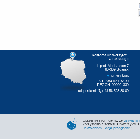
Rektorat Uniwersytetu
Gdańskiego
ul. prof. Marii Janion 7
80-309 Gdańsk
numery kont
NIP: 584-020-32-39
REGON: 000001330
tel. portiernia:
+ 48 58 523 30 00
Uprzejmie informujemy, że
używamy pl
korzystania z serwisu Uniwersytetu 
ustawieniami Twojej przeglądarki
.