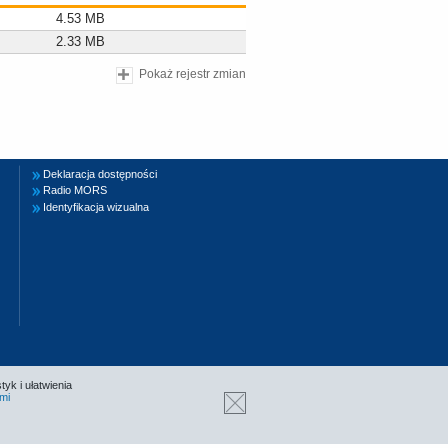
4.53 MB
2.33 MB
Pokaż rejestr zmian
Deklaracja dostępności
Radio MORS
Identyfikacja wizualna
tyk i ułatwienia
mi