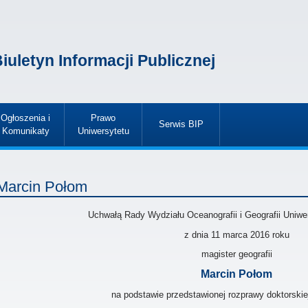
iuletyn Informacji Publicznej
Ogłoszenia i
Prawo
Serwis BIP
Komunikaty
Uniwersytetu
»
»
»
Marcin Połom
Uchwałą Rady Wydziału Oceanografii i Geografii Uniw
z dnia
11 marca 2016
roku
magister geografii
Marcin Połom
na podstawie przedstawionej rozprawy doktorskie