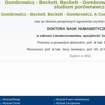
Gombrowicz - Beckett. Beckett - Gombrow
studium porównawcz
Gombrowicz - Beckett. Beckett - Gombrowicz
.
A Com
oraz po złożeniu przepisanych egzaminów uzyskał 
doktora nauk humanistycz
w zakresie Literaturoznawstwa, specjalność: k
Promotor w przewodzie doktorskim: prof. dr hab.
Recenzenci: prof. dr hab. Jerzy Jarniewicz, prof. UG, dr
Dyplom nr 4011.
Wydział Biologii
Wydział Prawa i Administracji
Wydział Chemii
Wydział Zarządzania