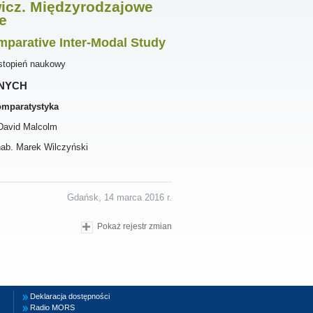
icz.
Międzyrodzajowe
e
parative Inter-Modal Study
stopień naukowy
nych
omparatystyka
 David Malcolm
 hab. Marek Wilczyński
Gdańsk, 14 marca 2016 r.
Pokaż rejestr zmian
Deklaracja dostępności
Radio MORS