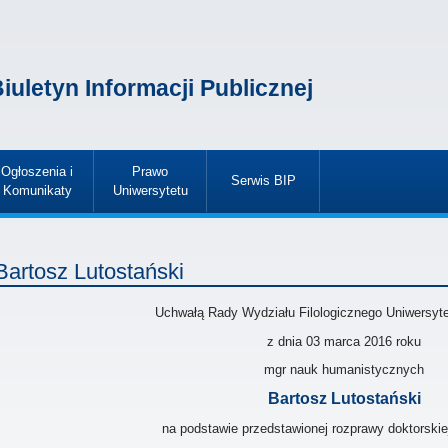
iuletyn Informacji Publicznej
Ogłoszenia i
Prawo
Serwis BIP
Komunikaty
Uniwersytetu
»
»
»
Bartosz Lutostański
Uchwałą Rady Wydziału Filologicznego Uniwersyt
z dnia
03 marca 2016
roku
mgr nauk humanistycznych
Bartosz Lutostański
na podstawie przedstawionej rozprawy doktorskie