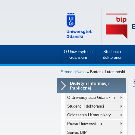
B
O Uniwersytecie
Studenci i
Gdańskim
doktoranci
»
»
Strona główna
» Bartosz Lutostański
Biuletyn Informacji
Publicznej
O Uniwersytecie Gdańskim
Studenci i doktoranci
Ogłoszenia i Komunikaty
Prawo Uniwersytetu
Serwis BIP