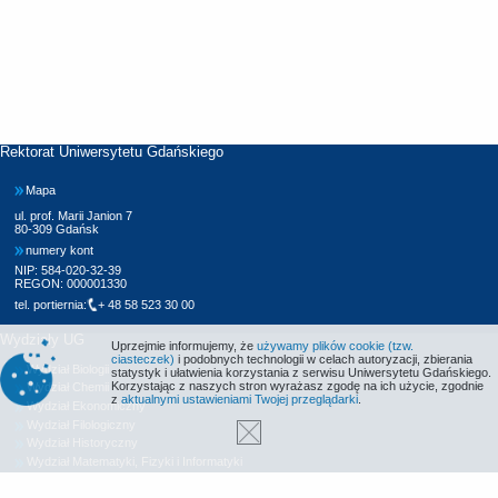
Rektorat Uniwersytetu Gdańskiego
Mapa
ul. prof. Marii Janion 7
80-309 Gdańsk
numery kont
NIP: 584-020-32-39
REGON: 000001330
tel. portiernia:
+ 48 58 523 30 00
Wydziały UG
Uprzejmie informujemy, że
używamy plików cookie (tzw.
ciasteczek)
i podobnych technologii w celach autoryzacji, zbierania
Wydział Biologii
statystyk i ułatwienia korzystania z serwisu Uniwersytetu Gdańskiego.
Korzystając z naszych stron wyrażasz zgodę na ich użycie, zgodnie
Wydział Chemii
z
aktualnymi ustawieniami Twojej przeglądarki
.
Wydział Ekonomiczny
Wydział Filologiczny
Wydział Historyczny
Wydział Matematyki, Fizyki i Informatyki
Wydział Nauk Społecznych