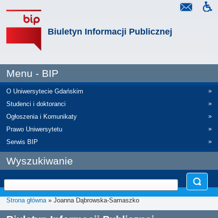
Biuletyn Informacji Publicznej
Menu - BIP
»
O Uniwersytecie Gdańskim
»
Studenci i doktoranci
»
Ogłoszenia i Komunikaty
»
Prawo Uniwersytetu
»
Serwis BIP
Wyszukiwanie
Strona główna
» Joanna Dąbrowska-Samaszko