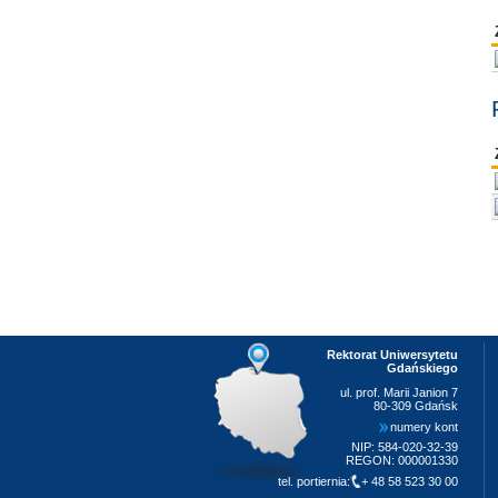
Rektorat Uniwersytetu
Gdańskiego
ul. prof. Marii Janion 7
80-309 Gdańsk
numery kont
NIP: 584-020-32-39
REGON: 000001330
tel. portiernia:
+ 48 58 523 30 00