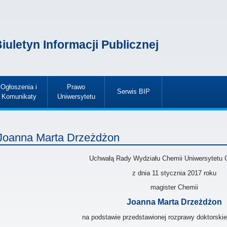
iuletyn Informacji Publicznej
Ogłoszenia i
Prawo
Serwis BIP
Komunikaty
Uniwersytetu
»
»
»
Joanna Marta Drzeżdżon
Uchwałą Rady Wydziału Chemii Uniwersytetu 
z dnia
11 stycznia 2017
roku
magister Chemii
Joanna Marta Drzeżdżon
na podstawie przedstawionej rozprawy doktorskie