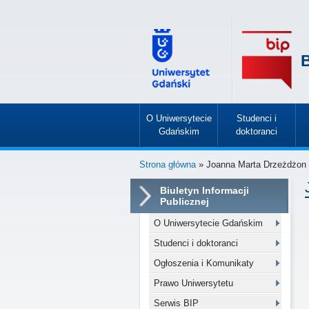
B
O Uniwersytecie
Studenci i
Gdańskim
doktoranci
»
»
Strona główna
» Joanna Marta Drzeżdżon
Biuletyn Informacji
Publicznej
O Uniwersytecie Gdańskim
Studenci i doktoranci
Ogłoszenia i Komunikaty
Prawo Uniwersytetu
Serwis BIP