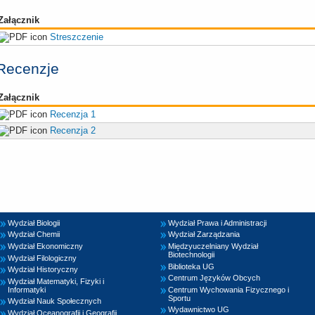
Załącznik
Streszczenie
Recenzje
Załącznik
Recenzja 1
Recenzja 2
Wydział Biologii
Wydział Prawa i Administracji
Wydział Chemii
Wydział Zarządzania
Wydział Ekonomiczny
Międzyuczelniany Wydział
Biotechnologii
Wydział Filologiczny
Biblioteka UG
Wydział Historyczny
Centrum Języków Obcych
Wydział Matematyki, Fizyki i
Informatyki
Centrum Wychowania Fizycznego i
Sportu
Wydział Nauk Społecznych
Wydawnictwo UG
Wydział Oceanografii i Geografii