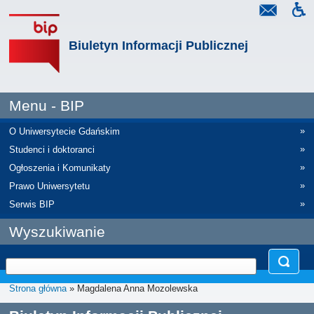
Biuletyn Informacji Publicznej
Menu - BIP
»
O Uniwersytecie Gdańskim
»
Studenci i doktoranci
»
Ogłoszenia i Komunikaty
»
Prawo Uniwersytetu
»
Serwis BIP
Wyszukiwanie
Strona główna
» Magdalena Anna Mozolewska