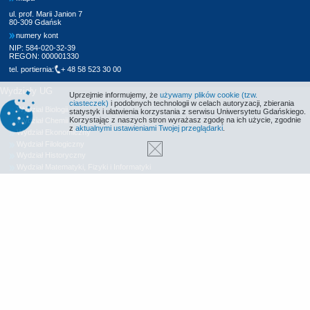
ul. prof. Marii Janion 7
80-309 Gdańsk
numery kont
NIP: 584-020-32-39
REGON: 000001330
tel. portiernia:
+ 48 58 523 30 00
Wydziały UG
Uprzejmie informujemy, że
używamy plików cookie (tzw.
ciasteczek)
i podobnych technologii w celach autoryzacji, zbierania
Wydział Biologii
statystyk i ułatwienia korzystania z serwisu Uniwersytetu Gdańskiego.
Korzystając z naszych stron wyrażasz zgodę na ich użycie, zgodnie
Wydział Chemii
z
aktualnymi ustawieniami Twojej przeglądarki
.
Wydział Ekonomiczny
Wydział Filologiczny
Wydział Historyczny
Wydział Matematyki, Fizyki i Informatyki
Wydział Nauk Społecznych
Wydział Oceanografii i Geografii
Wydział Prawa i Administracji
Wydział Zarządzania
Międzyuczelniany Wydział Biotechnologii
Biblioteka UG
Centrum Języków Obcych
Centrum Wychowania Fizycznego i Sportu
Wydawnictwo UG
Biuro Karier UG
Deklaracja dostępności
Radio MORS