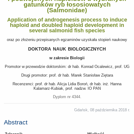
gatunków ryb łososiowatych
(Salmonidae)
Application of androgenesis process to induce
haploid and doubled haploid development in
several salmonid fish species
oraz po złożeniu przepisanych egzaminów uzyskała stopień naukowy
doktora nauk biologicznych
w zakresie Biologii
Promotor w przewodzie doktorskim: dr hab. Konrad Ocalewicz, prof. UG
Drugi promotor: prof. dr hab. Marek Stanisław Ziętara
Recenzenci: prof. dr hab. Alicja Lidia Boroń, dr hab. inż. Hanna
Kalamarz-Kubiak, prof. nadzw. IO PAN
Dyplom nr 4344.
Gdańsk, 08 października 2018 r.
Abstract