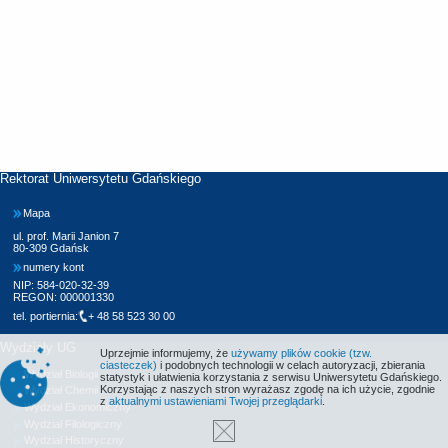
Rektorat Uniwersytetu Gdańskiego
Mapa
ul. prof. Marii Janion 7
80-309 Gdańsk
numery kont
NIP: 584-020-32-39
REGON: 000001330
tel. portiernia:
+ 48 58 523 30 00
Wydziały UG
Uprzejmie informujemy, że
używamy plików cookie (tzw.
ciasteczek)
i podobnych technologii w celach autoryzacji, zbierania
Wydział Biologii
statystyk i ułatwienia korzystania z serwisu Uniwersytetu Gdańskiego.
Korzystając z naszych stron wyrażasz zgodę na ich użycie, zgodnie
Wydział Chemii
z
aktualnymi ustawieniami Twojej przeglądarki
.
Wydział Ekonomiczny
Wydział Filologiczny
Wydział Historyczny