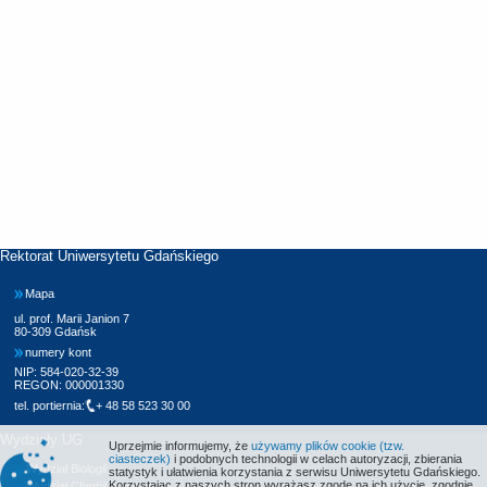
Rektorat Uniwersytetu Gdańskiego
Mapa
ul. prof. Marii Janion 7
80-309 Gdańsk
numery kont
NIP: 584-020-32-39
REGON: 000001330
tel. portiernia:
+ 48 58 523 30 00
Wydziały UG
Uprzejmie informujemy, że
używamy plików cookie (tzw.
ciasteczek)
i podobnych technologii w celach autoryzacji, zbierania
Wydział Biologii
statystyk i ułatwienia korzystania z serwisu Uniwersytetu Gdańskiego.
Korzystając z naszych stron wyrażasz zgodę na ich użycie, zgodnie
Wydział Chemii