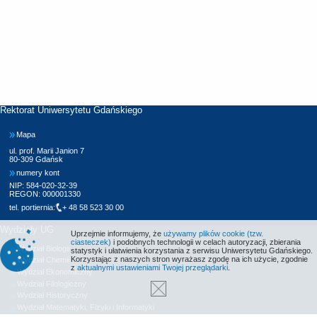
Rektorat Uniwersytetu Gdańskiego
Mapa
ul. prof. Marii Janion 7
80-309 Gdańsk
numery kont
NIP: 584-020-32-39
REGON: 000001330
tel. portiernia:
+ 48 58 523 30 00
Wydziały UG
Uprzejmie informujemy, że
używamy plików cookie (tzw.
ciasteczek)
i podobnych technologii w celach autoryzacji, zbierania
Wydział Biologii
statystyk i ułatwienia korzystania z serwisu Uniwersytetu Gdańskiego.
Korzystając z naszych stron wyrażasz zgodę na ich użycie, zgodnie
Wydział Chemii
z
aktualnymi ustawieniami Twojej przeglądarki
.
Wydział Ekonomiczny
Wydział Filologiczny
Wydział Historyczny
Wydział Matematyki, Fizyki i Informatyki